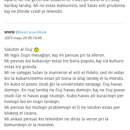
karibaj landoj. Mi ne estas komunisto, sed ŝatas esti prudenta
kaj ne blinde credi je televido.
www
(
Montri la profilon
)
2007-majo-26 00:10:49
Saluton al ĉiuj:
Mi legis ĉiujn mesaĝojn, kaj mi pensas pri la aferon.
Mi pesnas kio kubanojn estas tre bona popolo, kaj sia kulturo
estas tre granda.
Mi ne sategas tutan la manieron el esti el Fidelo, sed mi vidas
kio la kubansistemo estas pli bona ol aliaj landoj el la mondo.
En kubo ni povos studi ĝis la universitato senpagi, ĉiuj havas
domojn. En niaj landoj ne ĉiuj havas domojn, kaj ne ĉiuj povas
studi ĉar ni havas pagi studojn. Kubo havas pli kuracitojn per
homojn kio en niajn landojn.
Mi pensas kio multajn problemojn el ĉi tie landon estas per
blokeoj el Usono.
Mi ankaŭ pensas kio televidon ne diras la veron pri la
komunikojn el la mondon.