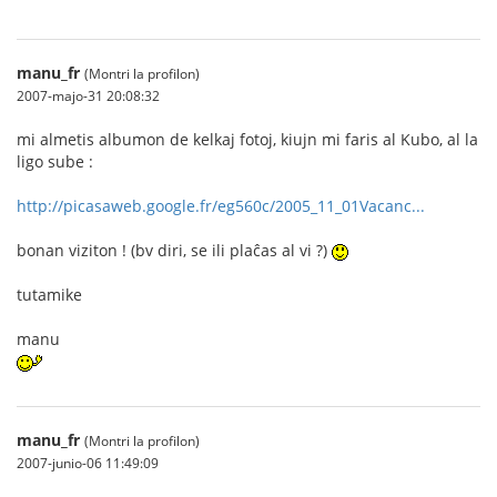
manu_fr
(Montri la profilon)
2007-majo-31 20:08:32
mi almetis albumon de kelkaj fotoj, kiujn mi faris al Kubo, al la
ligo sube :
http://picasaweb.google.fr/eg560c/2005_11_01Vacanc...
bonan viziton ! (bv diri, se ili plaĉas al vi ?)
tutamike
manu
manu_fr
(Montri la profilon)
2007-junio-06 11:49:09