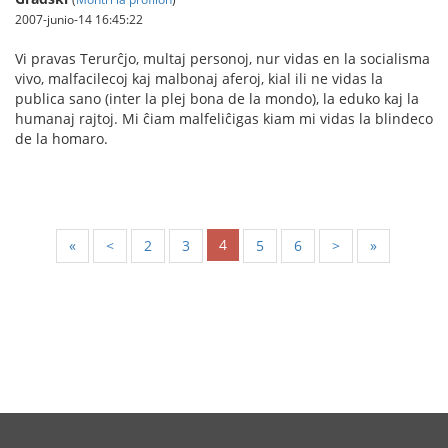
2007-junio-14 16:45:22
Vi pravas Terurĉjo, multaj personoj, nur vidas en la socialisma
vivo, malfacilecoj kaj malbonaj aferoj, kial ili ne vidas la
publica sano (inter la plej bona de la mondo), la eduko kaj la
humanaj rajtoj. Mi ĉiam malfeliĉigas kiam mi vidas la blindeco
de la homaro.
4
«
<
2
3
5
6
>
»