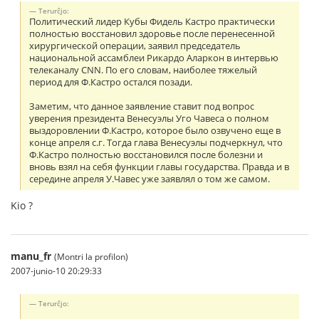
Terurĉjo:
Политический лидер Кубы Фидель Кастро практически
полностью восстановил здоровье после перенесенной
хирургической операции, заявил председатель
национальной ассамблеи Рикардо Аларкон в интервью
телеканалу CNN. По его словам, наиболее тяжелый
период для Ф.Кастро остался позади.
Заметим, что данное заявление ставит под вопрос
уверения президента Венесуэлы Уго Чавеса о полном
выздоровлении Ф.Кастро, которое было озвучено еще в
конце апреля с.г. Тогда глава Венесуэлы подчеркнул, что
Ф.Кастро полностью восстановился после болезни и
вновь взял на себя функции главы государства. Правда и в
середине апреля У.Чавес уже заявлял о том же самом.
Kio ?
manu_fr
(Montri la profilon)
2007-junio-10 20:29:33
Terurĉjo: