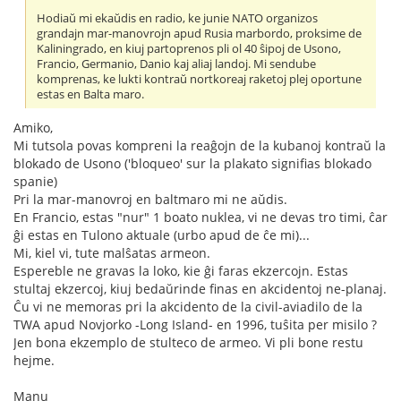
Hodiaŭ mi ekaŭdis en radio, ke junie NATO organizos
grandajn mar-manovrojn apud Rusia marbordo, proksime de
Kaliningrado, en kiuj partoprenos pli ol 40 ŝipoj de Usono,
Francio, Germanio, Danio kaj aliaj landoj. Mi sendube
komprenas, ke lukti kontraŭ nortkoreaj raketoj plej oportune
estas en Balta maro.
Amiko,
Mi tutsola povas kompreni la reaĝojn de la kubanoj kontraŭ la
blokado de Usono ('bloqueo' sur la plakato signifias blokado
spanie)
Pri la mar-manovroj en baltmaro mi ne aŭdis.
En Francio, estas "nur" 1 boato nuklea, vi ne devas tro timi, ĉar
ĝi estas en Tulono aktuale (urbo apud de ĉe mi)...
Mi, kiel vi, tute malŝatas armeon.
Espereble ne gravas la loko, kie ĝi faras ekzercojn. Estas
stultaj ekzercoj, kiuj bedaŭrinde finas en akcidentoj ne-planaj.
Ĉu vi ne memoras pri la akcidento de la civil-aviadilo de la
TWA apud Novjorko -Long Island- en 1996, tuŝita per misilo ?
Jen bona ekzemplo de stulteco de armeo. Vi pli bone restu
hejme.
Manu