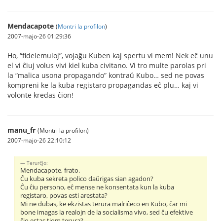
Mendacapote
(
Montri la profilon
)
2007-majo-26 01:29:36
Ho, “fidelemuloj”, vojaĝu Kuben kaj spertu vi mem! Nek eĉ unu
el vi ĉiuj volus vivi kiel kuba civitano. Vi tro multe parolas pri
la “malica usona propagando” kontraŭ Kubo… sed ne povas
kompreni ke la kuba registaro propagandas eĉ plu… kaj vi
volonte kredas ĉion!
manu_fr
(Montri la profilon)
2007-majo-26 22:10:12
Terurĉjo:
Mendacapote, frato.
Ĉu kuba sekreta polico daŭrigas sian agadon?
Ĉu ĉiu persono, eĉ mense ne konsentata kun la kuba
registaro, povas esti arestata?
Mi ne dubas, ke ekzistas terura malriĉeco en Kubo, ĉar mi
bone imagas la realojn de la socialisma vivo, sed ĉu efektive
ĉio estas tiom terura?