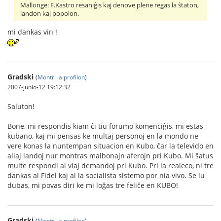
Mallonge: F.Kastro resaniĝis kaj denove plene regas la ŝtaton,
landon kaj popolon.
mi dankas vin !
Gradski
(
Montri la profilon
)
2007-junio-12 19:12:32
Saluton!
Bone, mi respondis kiam ĉi tiu forumo komenciĝis, mi estas
kubano, kaj mi pensas ke multaj personoj en la mondo ne
vere konas la nuntempan situacion en Kubo, ĉar la televido en
aliaj landoj nur montras malbonajn aferojn pri Kubo. Mi ŝatus
multe respondi al viaj demandoj pri Kubo. Pri la realeco, ni tre
dankas al Fidel kaj al la socialista sistemo por nia vivo. Se iu
dubas, mi povas diri ke mi loĝas tre feliĉe en KUBO!
Gradski
(
Montri la profilon
)