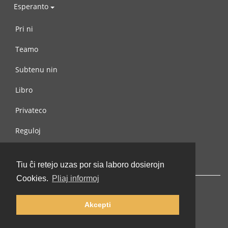
Esperanto
Pri ni
Teamo
Subtenu nin
Libro
Privateco
Reguloj
Kontaktu nin
Tiu ĉi retejo uzas por sia laboro dosierojn
Cookies.
Pliaj informoj
Akcepti
© 2002-2026 lernu.net |
Impressum