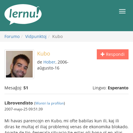
Al
la
Men
enhavo
Forumo
Vidpunktoj
Kubo
Kubo
Respondi
de
Hober
, 2006-
aŭgusto-16
Mesaĝoj:
51
Lingvo:
Esperanto
Librovendisto
(
Montri la profilon
)
2007-majo-25 09:51:39
Mi havas parencojn en Kubo, mi ofte babilas kun ili, kaj ili
diras ke multaj el iliaj problemoj venas de ekonomika blokado.
Aparte de tio, ĝenerala situacio tie estas pli bona ol en aliaj