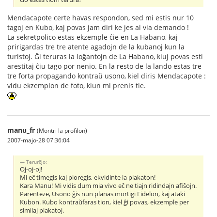
Mendacapote certe havas respondon, sed mi estis nur 10
tagoj en Kubo, kaj povas jam diri ke jes al via demando !
La sekretpolico estas ekzemple ĉie en La Habano, kaj
pririgardas tre tre atente agadojn de la kubanoj kun la
turistoj. Ĝi teruras la loĝantojn de La Habano, kiuj povas esti
arestitaj ĉiu tago por nenio. En la resto de la lando estas tre
tre forta propagando kontraŭ usono, kiel diris Mendacapote :
vidu ekzemplon de foto, kiun mi prenis tie.
manu_fr
(Montri la profilon)
2007-majo-28 07:36:04
Terurĉjo:
Oj-oj-oj!
Mi eĉ timegis kaj ploregis, ekvidinte la plakaton!
Kara Manu! Mi vidis dum mia vivo eĉ ne tiajn ridindajn afiŝojn.
Parenteze, Usono ĝis nun planas mortigi Fidelon, kaj ataki
Kubon. Kubo kontraŭfaras tion, kiel ĝi povas, ekzemple per
similaj plakatoj.