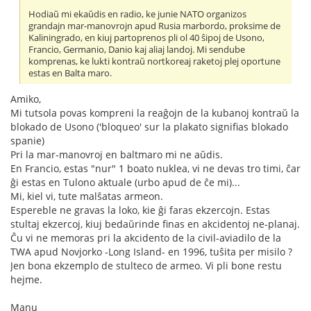
Hodiaŭ mi ekaŭdis en radio, ke junie NATO organizos
grandajn mar-manovrojn apud Rusia marbordo, proksime de
Kaliningrado, en kiuj partoprenos pli ol 40 ŝipoj de Usono,
Francio, Germanio, Danio kaj aliaj landoj. Mi sendube
komprenas, ke lukti kontraŭ nortkoreaj raketoj plej oportune
estas en Balta maro.
Amiko,
Mi tutsola povas kompreni la reaĝojn de la kubanoj kontraŭ la
blokado de Usono ('bloqueo' sur la plakato signifias blokado
spanie)
Pri la mar-manovroj en baltmaro mi ne aŭdis.
En Francio, estas "nur" 1 boato nuklea, vi ne devas tro timi, ĉar
ĝi estas en Tulono aktuale (urbo apud de ĉe mi)...
Mi, kiel vi, tute malŝatas armeon.
Espereble ne gravas la loko, kie ĝi faras ekzercojn. Estas
stultaj ekzercoj, kiuj bedaŭrinde finas en akcidentoj ne-planaj.
Ĉu vi ne memoras pri la akcidento de la civil-aviadilo de la
TWA apud Novjorko -Long Island- en 1996, tuŝita per misilo ?
Jen bona ekzemplo de stulteco de armeo. Vi pli bone restu
hejme.
Manu