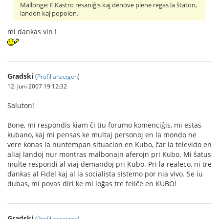
Mallonge: F.Kastro resaniĝis kaj denove plene regas la ŝtaton,
landon kaj popolon.
mi dankas vin !
Gradski
(
Profil anzeigen
)
12. Juni 2007 19:12:32
Saluton!
Bone, mi respondis kiam ĉi tiu forumo komenciĝis, mi estas
kubano, kaj mi pensas ke multaj personoj en la mondo ne
vere konas la nuntempan situacion en Kubo, ĉar la televido en
aliaj landoj nur montras malbonajn aferojn pri Kubo. Mi ŝatus
multe respondi al viaj demandoj pri Kubo. Pri la realeco, ni tre
dankas al Fidel kaj al la socialista sistemo por nia vivo. Se iu
dubas, mi povas diri ke mi loĝas tre feliĉe en KUBO!
Gradski
(
Profil anzeigen
)