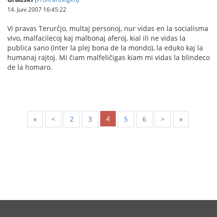
14. Juni 2007 16:45:22
Vi pravas Terurĉjo, multaj personoj, nur vidas en la socialisma
vivo, malfacilecoj kaj malbonaj aferoj, kial ili ne vidas la
publica sano (inter la plej bona de la mondo), la eduko kaj la
humanaj rajtoj. Mi ĉiam malfeliĉigas kiam mi vidas la blindeco
de la homaro.
4
«
<
2
3
5
6
>
»