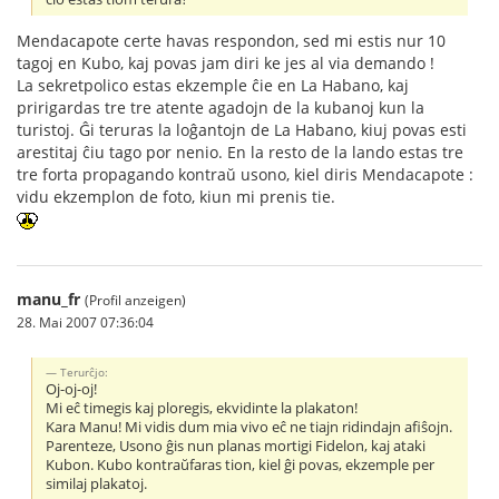
Mendacapote certe havas respondon, sed mi estis nur 10
tagoj en Kubo, kaj povas jam diri ke jes al via demando !
La sekretpolico estas ekzemple ĉie en La Habano, kaj
pririgardas tre tre atente agadojn de la kubanoj kun la
turistoj. Ĝi teruras la loĝantojn de La Habano, kiuj povas esti
arestitaj ĉiu tago por nenio. En la resto de la lando estas tre
tre forta propagando kontraŭ usono, kiel diris Mendacapote :
vidu ekzemplon de foto, kiun mi prenis tie.
manu_fr
(Profil anzeigen)
28. Mai 2007 07:36:04
Terurĉjo:
Oj-oj-oj!
Mi eĉ timegis kaj ploregis, ekvidinte la plakaton!
Kara Manu! Mi vidis dum mia vivo eĉ ne tiajn ridindajn afiŝojn.
Parenteze, Usono ĝis nun planas mortigi Fidelon, kaj ataki
Kubon. Kubo kontraŭfaras tion, kiel ĝi povas, ekzemple per
similaj plakatoj.