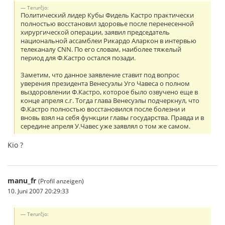
Terurĉjo:
Политический лидер Кубы Фидель Кастро практически
полностью восстановил здоровье после перенесенной
хирургической операции, заявил председатель
национальной ассамблеи Рикардо Аларкон в интервью
телеканалу CNN. По его словам, наиболее тяжелый
период для Ф.Кастро остался позади.
Заметим, что данное заявление ставит под вопрос
уверения президента Венесуэлы Уго Чавеса о полном
выздоровлении Ф.Кастро, которое было озвучено еще в
конце апреля с.г. Тогда глава Венесуэлы подчеркнул, что
Ф.Кастро полностью восстановился после болезни и
вновь взял на себя функции главы государства. Правда и в
середине апреля У.Чавес уже заявлял о том же самом.
Kio ?
manu_fr
(Profil anzeigen)
10. Juni 2007 20:29:33
Terurĉjo: