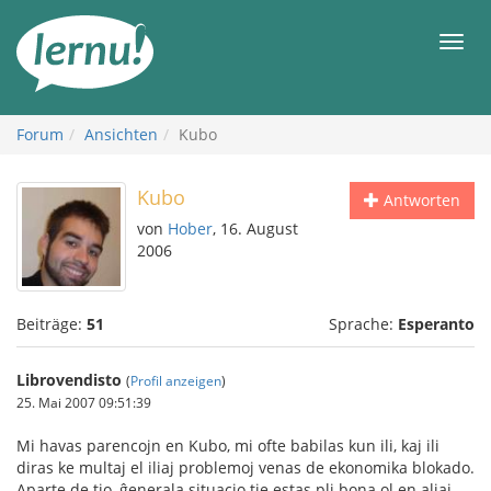
Zum
Inhalt
Men
Forum
Ansichten
Kubo
Kubo
Antworten
von
Hober
, 16. August
2006
Beiträge:
51
Sprache:
Esperanto
Librovendisto
(
Profil anzeigen
)
25. Mai 2007 09:51:39
Mi havas parencojn en Kubo, mi ofte babilas kun ili, kaj ili
diras ke multaj el iliaj problemoj venas de ekonomika blokado.
Aparte de tio, ĝenerala situacio tie estas pli bona ol en aliaj