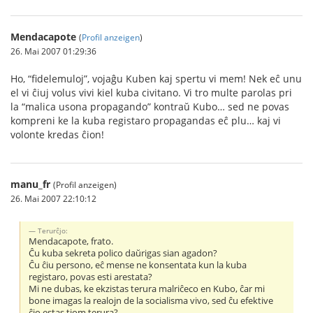
Mendacapote
(
Profil anzeigen
)
26. Mai 2007 01:29:36
Ho, “fidelemuloj”, vojaĝu Kuben kaj spertu vi mem! Nek eĉ unu
el vi ĉiuj volus vivi kiel kuba civitano. Vi tro multe parolas pri
la “malica usona propagando” kontraŭ Kubo… sed ne povas
kompreni ke la kuba registaro propagandas eĉ plu… kaj vi
volonte kredas ĉion!
manu_fr
(Profil anzeigen)
26. Mai 2007 22:10:12
Terurĉjo:
Mendacapote, frato.
Ĉu kuba sekreta polico daŭrigas sian agadon?
Ĉu ĉiu persono, eĉ mense ne konsentata kun la kuba
registaro, povas esti arestata?
Mi ne dubas, ke ekzistas terura malriĉeco en Kubo, ĉar mi
bone imagas la realojn de la socialisma vivo, sed ĉu efektive
ĉio estas tiom terura?