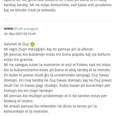
karibaj landoj. Mi ne estas komunisto, sed ŝatas esti prudenta
kaj ne blinde credi je televido.
www
(
Profil anzeigen
)
26. Mai 2007 00:10:49
Saluton al ĉiuj:
Mi legis ĉiujn mesaĝojn, kaj mi pensas pri la aferon.
Mi pesnas kio kubanojn estas tre bona popolo, kaj sia kulturo
estas tre granda.
Mi ne sategas tutan la manieron el esti el Fidelo, sed mi vidas
kio la kubansistemo estas pli bona ol aliaj landoj el la mondo.
En kubo ni povos studi ĝis la universitato senpagi, ĉiuj havas
domojn. En niaj landoj ne ĉiuj havas domojn, kaj ne ĉiuj povas
studi ĉar ni havas pagi studojn. Kubo havas pli kuracitojn per
homojn kio en niajn landojn.
Mi pensas kio multajn problemojn el ĉi tie landon estas per
blokeoj el Usono.
Mi ankaŭ pensas kio televidon ne diras la veron pri la
komunikojn el la mondon.