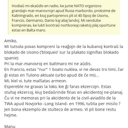
Hodiaŭ mi ekaŭdis en radio, ke junie NATO organizos
grandajn mar-manovrojn apud Rusia marbordo, proksime de
Kaliningrado, en kiuj partoprenos pli ol 40 ŝipoj de Usono,
Francio, Germanio, Danio kaj aliaj landoj. Mi sendube
komprenas, ke lukti kontraŭ nortkoreaj raketoj plej oportune
estas en Balta maro.
Amiko,
Mi tutsola povas kompreni la reaĝojn de la kubanoj kontraŭ la
blokado de Usono ('bloqueo' sur la plakato signifias blokado
spanie)
Pri la mar-manovroj en baltmaro mi ne aŭdis.
En Francio, estas "nur" 1 boato nuklea, vi ne devas tro timi, ĉar
ĝi estas en Tulono aktuale (urbo apud de ĉe mi)...
Mi, kiel vi, tute malŝatas armeon.
Espereble ne gravas la loko, kie ĝi faras ekzercojn. Estas
stultaj ekzercoj, kiuj bedaŭrinde finas en akcidentoj ne-planaj.
Ĉu vi ne memoras pri la akcidento de la civil-aviadilo de la
TWA apud Novjorko -Long Island- en 1996, tuŝita per misilo ?
Jen bona ekzemplo de stulteco de armeo. Vi pli bone restu
hejme.
Manu