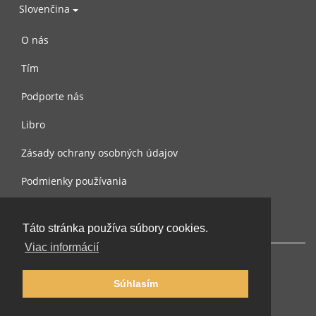
Slovenčina
O nás
Tím
Podporte nás
Libro
Zásady ochrany osobných údajov
Podmienky používania
Spojte sa s nami
Táto stránka používa súbory cookies.
Viac informácií
Súhlasím
© 2002-2026 lernu.net |
Impressum