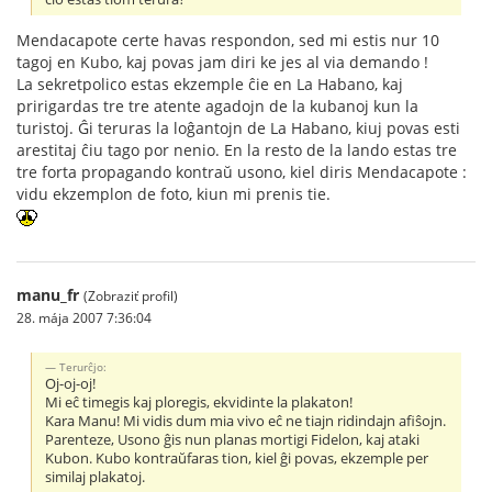
Mendacapote certe havas respondon, sed mi estis nur 10
tagoj en Kubo, kaj povas jam diri ke jes al via demando !
La sekretpolico estas ekzemple ĉie en La Habano, kaj
pririgardas tre tre atente agadojn de la kubanoj kun la
turistoj. Ĝi teruras la loĝantojn de La Habano, kiuj povas esti
arestitaj ĉiu tago por nenio. En la resto de la lando estas tre
tre forta propagando kontraŭ usono, kiel diris Mendacapote :
vidu ekzemplon de foto, kiun mi prenis tie.
manu_fr
(Zobraziť profil)
28. mája 2007 7:36:04
Terurĉjo:
Oj-oj-oj!
Mi eĉ timegis kaj ploregis, ekvidinte la plakaton!
Kara Manu! Mi vidis dum mia vivo eĉ ne tiajn ridindajn afiŝojn.
Parenteze, Usono ĝis nun planas mortigi Fidelon, kaj ataki
Kubon. Kubo kontraŭfaras tion, kiel ĝi povas, ekzemple per
similaj plakatoj.