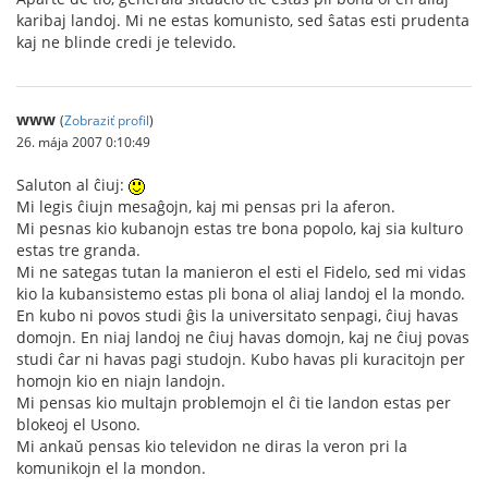
karibaj landoj. Mi ne estas komunisto, sed ŝatas esti prudenta
kaj ne blinde credi je televido.
www
(
Zobraziť profil
)
26. mája 2007 0:10:49
Saluton al ĉiuj:
Mi legis ĉiujn mesaĝojn, kaj mi pensas pri la aferon.
Mi pesnas kio kubanojn estas tre bona popolo, kaj sia kulturo
estas tre granda.
Mi ne sategas tutan la manieron el esti el Fidelo, sed mi vidas
kio la kubansistemo estas pli bona ol aliaj landoj el la mondo.
En kubo ni povos studi ĝis la universitato senpagi, ĉiuj havas
domojn. En niaj landoj ne ĉiuj havas domojn, kaj ne ĉiuj povas
studi ĉar ni havas pagi studojn. Kubo havas pli kuracitojn per
homojn kio en niajn landojn.
Mi pensas kio multajn problemojn el ĉi tie landon estas per
blokeoj el Usono.
Mi ankaŭ pensas kio televidon ne diras la veron pri la
komunikojn el la mondon.