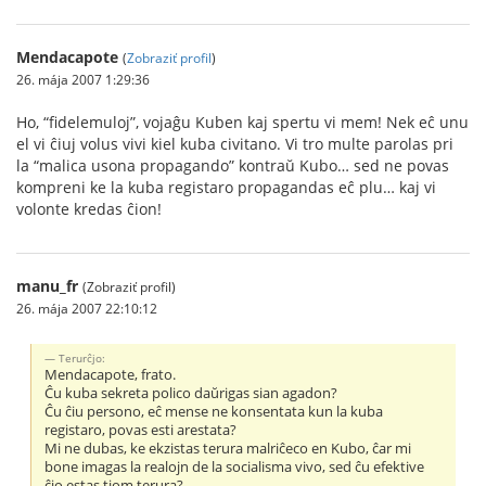
Mendacapote
(
Zobraziť profil
)
26. mája 2007 1:29:36
Ho, “fidelemuloj”, vojaĝu Kuben kaj spertu vi mem! Nek eĉ unu
el vi ĉiuj volus vivi kiel kuba civitano. Vi tro multe parolas pri
la “malica usona propagando” kontraŭ Kubo… sed ne povas
kompreni ke la kuba registaro propagandas eĉ plu… kaj vi
volonte kredas ĉion!
manu_fr
(Zobraziť profil)
26. mája 2007 22:10:12
Terurĉjo:
Mendacapote, frato.
Ĉu kuba sekreta polico daŭrigas sian agadon?
Ĉu ĉiu persono, eĉ mense ne konsentata kun la kuba
registaro, povas esti arestata?
Mi ne dubas, ke ekzistas terura malriĉeco en Kubo, ĉar mi
bone imagas la realojn de la socialisma vivo, sed ĉu efektive
ĉio estas tiom terura?