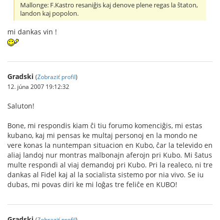
Mallonge: F.Kastro resaniĝis kaj denove plene regas la ŝtaton,
landon kaj popolon.
mi dankas vin !
Gradski
(
Zobraziť profil
)
12. júna 2007 19:12:32
Saluton!
Bone, mi respondis kiam ĉi tiu forumo komenciĝis, mi estas
kubano, kaj mi pensas ke multaj personoj en la mondo ne
vere konas la nuntempan situacion en Kubo, ĉar la televido en
aliaj landoj nur montras malbonajn aferojn pri Kubo. Mi ŝatus
multe respondi al viaj demandoj pri Kubo. Pri la realeco, ni tre
dankas al Fidel kaj al la socialista sistemo por nia vivo. Se iu
dubas, mi povas diri ke mi loĝas tre feliĉe en KUBO!
Gradski
(
Zobraziť profil
)