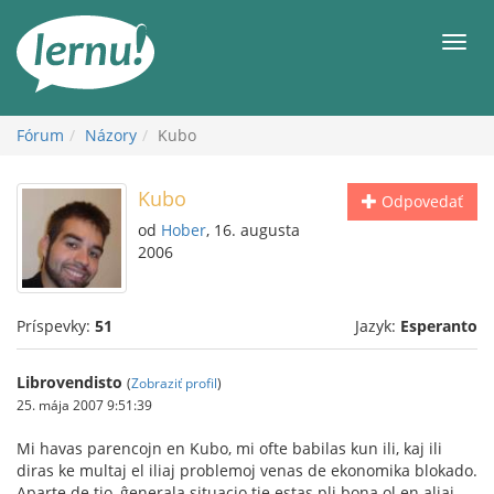
Späť
na
Men
obsah
Fórum
Názory
Kubo
Kubo
Odpovedať
od
Hober
, 16. augusta
2006
Príspevky:
51
Jazyk:
Esperanto
Librovendisto
(
Zobraziť profil
)
25. mája 2007 9:51:39
Mi havas parencojn en Kubo, mi ofte babilas kun ili, kaj ili
diras ke multaj el iliaj problemoj venas de ekonomika blokado.
Aparte de tio, ĝenerala situacio tie estas pli bona ol en aliaj