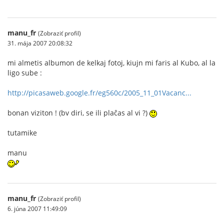
manu_fr
(Zobraziť profil)
31. mája 2007 20:08:32
mi almetis albumon de kelkaj fotoj, kiujn mi faris al Kubo, al la
ligo sube :
http://picasaweb.google.fr/eg560c/2005_11_01Vacanc...
bonan viziton ! (bv diri, se ili plaĉas al vi ?)
tutamike
manu
manu_fr
(Zobraziť profil)
6. júna 2007 11:49:09