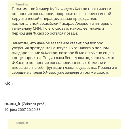
Terurĉjo:
Политический лидер Кубы Фидель Кастро практически
полностью восстановил здоровье после перенесенной
хирургической операции, заявил председатель
национальной ассамблеи Рикардо Аларкон в интервью
телеканалу CNN. По его словам, наиболее тяжелый
период для Ф.Кастро остался позади.
Заметим, что данное заявление ставит под вопрос
уверения президента Венесуэлы Уго Чавеса о полном
выздоровлении Ф.Кастро, которое было озвучено еще в
конце апреля с.г. Тогда глава Венесуэлы подчеркнул, что
Ф.Кастро полностью восстановился после болезни и
вновь взял на себя функции главы государства. Правда и в
середине апреля У.Чавес уже заявлял о том же самом.
Kio ?
manu_fr
(Zobraziť profil)
10. júna 2007 20:29:33
Terurĉjo: