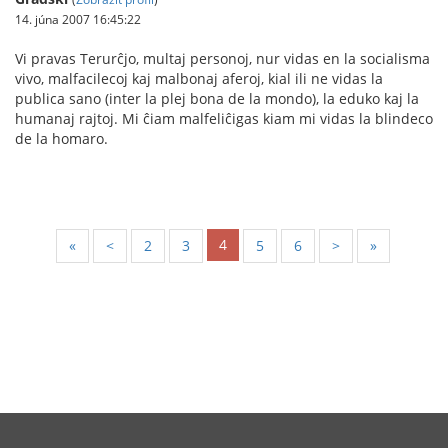
14. júna 2007 16:45:22
Vi pravas Terurĉjo, multaj personoj, nur vidas en la socialisma
vivo, malfacilecoj kaj malbonaj aferoj, kial ili ne vidas la
publica sano (inter la plej bona de la mondo), la eduko kaj la
humanaj rajtoj. Mi ĉiam malfeliĉigas kiam mi vidas la blindeco
de la homaro.
4
«
<
2
3
5
6
>
»