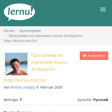
Zum
Inhalt
Men
Forum
Sprachspiele
Программа по изучению языка Эсперанто:
http://kurso.com.br/
Программа по
Antworten
изучению языка
Эсперанто:
http://kurso.com.br/
von
Rovniy_Sergey
, 9. Februar 2020
Beiträge:
7
Sprache:
Русский