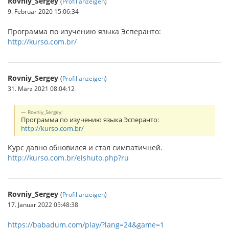
Rovniy_Sergey
(
Profil anzeigen
)
9. Februar 2020 15:06:34
Программа по изучению языка Эсперанто:
http://kurso.com.br/
Rovniy_Sergey
(
Profil anzeigen
)
31. März 2021 08:04:12
Rovniy_Sergey:
Программа по изучению языка Эсперанто:
http://kurso.com.br/
Курс давно обновился и стал симпатичней.
http://kurso.com.br/elshuto.php?ru
Rovniy_Sergey
(
Profil anzeigen
)
17. Januar 2022 05:48:38
https://babadum.com/play/?lang=24&game=1