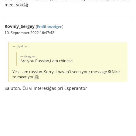
meet you🤗
Rovniy_Sergey
(
Profil anzeigen
)
10. September 2022 16:47:42
LiyaLiss:
dragoer:
Are you Russian,I am chinese
Yes, I am russian. Sorry, I haven't seen your message 🙈Nice
to meet you🤗
Saluton. Ĉu vi interesiĝas pri Esperanto?