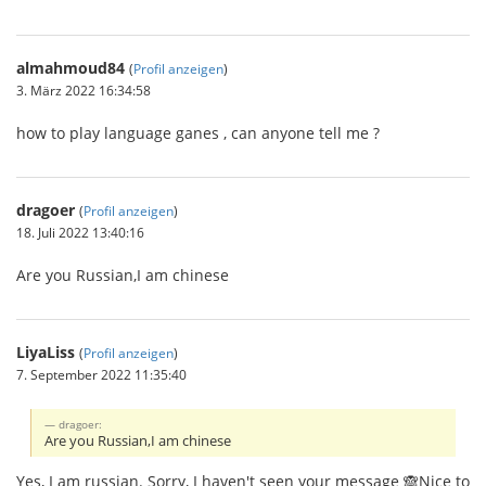
almahmoud84
(
Profil anzeigen
)
3. März 2022 16:34:58
how to play language ganes , can anyone tell me ?
dragoer
(
Profil anzeigen
)
18. Juli 2022 13:40:16
Are you Russian,I am chinese
LiyaLiss
(
Profil anzeigen
)
7. September 2022 11:35:40
dragoer:
Are you Russian,I am chinese
Yes, I am russian. Sorry, I haven't seen your message 🙈Nice to