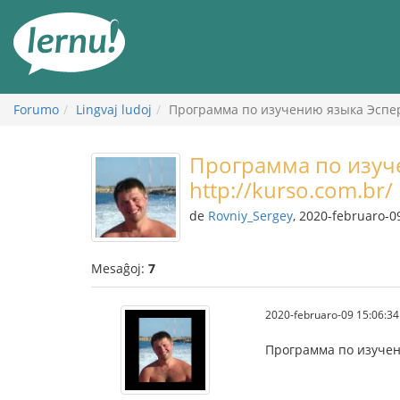
Al
la
enhavo
Forumo
Lingvaj ludoj
Программа по изучению языка Эспера
Программа по изуч
http://kurso.com.br/
de
Rovniy_Sergey
, 2020-februaro-0
Mesaĝoj:
7
2020-februaro-09 15:06:34
Программа по изуче