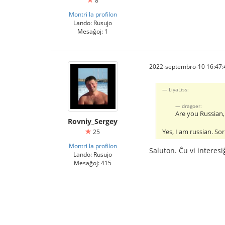
8
Montri la profilon
Lando: Rusujo
Mesaĝoj: 1
2022-septembro-10 16:47:
LiyaLiss:
dragoer:
Are you Russian,
Rovniy_Sergey
Yes, I am russian. S
25
Montri la profilon
Saluton. Ĉu vi interes
Lando: Rusujo
Mesaĝoj: 415