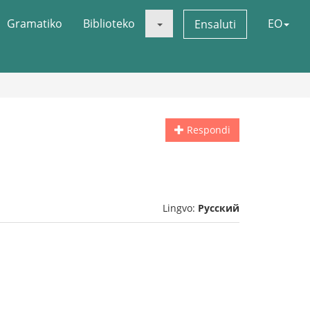
Gramatiko
Biblioteko
EO
Ensaluti
Respondi
Lingvo:
Русский