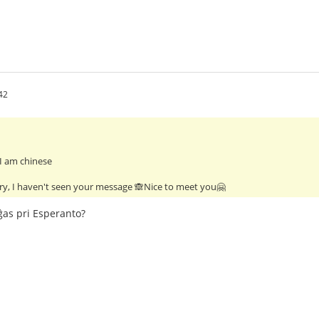
42
I am chinese
orry, I haven't seen your message 🙈Nice to meet you🤗
iĝas pri Esperanto?