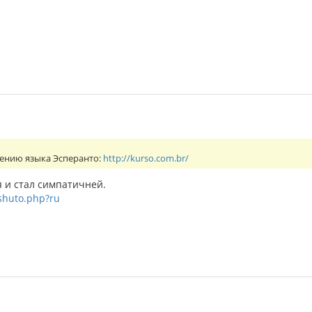
ению языка Эсперанто:
http://kurso.com.br/
я и стал симпатичней.
lshuto.php?ru