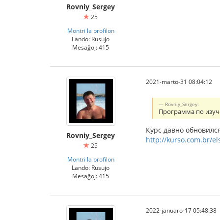
Rovniy_Sergey
25
Montri la profilon
Lando: Rusujo
Mesaĝoj: 415
2021-marto-31 08:04:12
Rovniy_Sergey:
Программа по изуч
Курс давно обновилс
Rovniy_Sergey
http://kurso.com.br/e
25
Montri la profilon
Lando: Rusujo
Mesaĝoj: 415
2022-januaro-17 05:48:38