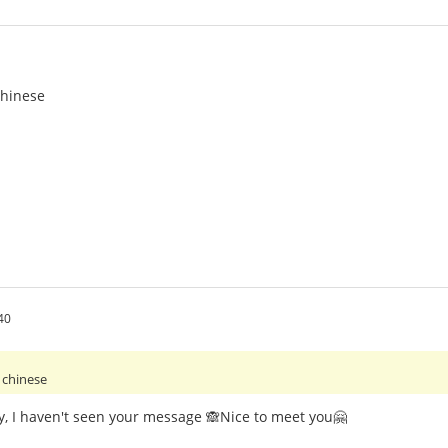
chinese
40
 chinese
ry, I haven't seen your message 🙈Nice to meet you🤗