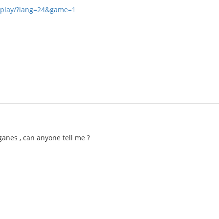
/play/?lang=24&game=1
anes , can anyone tell me ?