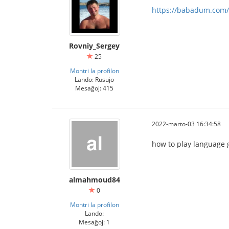
https://babadum.com
Rovniy_Sergey
25
Montri la profilon
Lando: Rusujo
Mesaĝoj: 415
2022-marto-03 16:34:58
how to play language g
almahmoud84
0
Montri la profilon
Lando:
Mesaĝoj: 1