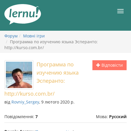
До
змісту
Мен
Форум
Мовні ігри
Программа по изучению языка Эсперанто:
http://kurso.com.br/
Программа по
Відповісти
изучению языка
Эсперанто:
http://kurso.com.br/
від
Rovniy_Sergey
, 9 лютого 2020 р.
Повідомлення:
7
Мова:
Русский