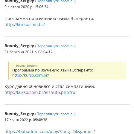
Rovniy_Sergey
(
Переглянути профіль
)
9 лютого 2020 р. 15:06:34
Программа по изучению языка Эсперанто:
http://kurso.com.br/
Rovniy_Sergey
(
Переглянути профіль
)
31 березня 2021 р. 08:04:12
Rovniy_Sergey:
Программа по изучению языка Эсперанто:
http://kurso.com.br/
Курс давно обновился и стал симпатичней.
http://kurso.com.br/elshuto.php?ru
Rovniy_Sergey
(
Переглянути профіль
)
17 січня 2022 р. 05:48:38
https://babadum.com/play/?lang=24&game=1