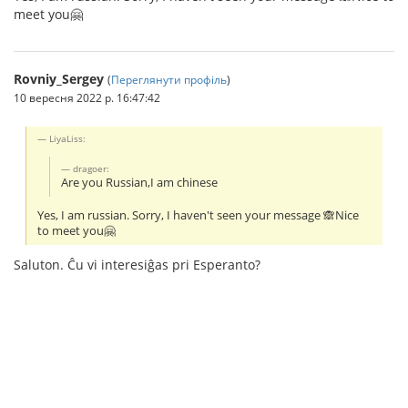
meet you🤗
Rovniy_Sergey
(
Переглянути профіль
)
10 вересня 2022 р. 16:47:42
LiyaLiss:
dragoer:
Are you Russian,I am chinese
Yes, I am russian. Sorry, I haven't seen your message 🙈Nice
to meet you🤗
Saluton. Ĉu vi interesiĝas pri Esperanto?