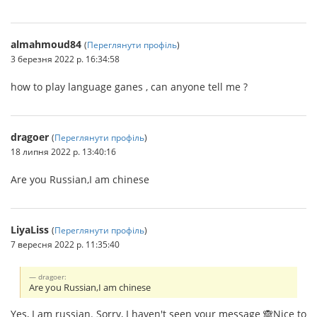
almahmoud84
(
Переглянути профіль
)
3 березня 2022 р. 16:34:58
how to play language ganes , can anyone tell me ?
dragoer
(
Переглянути профіль
)
18 липня 2022 р. 13:40:16
Are you Russian,I am chinese
LiyaLiss
(
Переглянути профіль
)
7 вересня 2022 р. 11:35:40
dragoer:
Are you Russian,I am chinese
Yes, I am russian. Sorry, I haven't seen your message 🙈Nice to