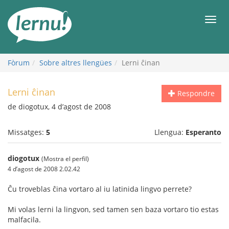
Al
contingut
Men
Fòrum
Sobre altres llengües
Lerni ĉinan
Lerni ĉinan
Respondre
de diogotux, 4 d’agost de 2008
Missatges:
5
Llengua:
Esperanto
diogotux
(Mostra el perfil)
4 d’agost de 2008 2.02.42
Ĉu troveblas ĉina vortaro al iu latinida lingvo perrete?
Mi volas lerni la lingvon, sed tamen sen baza vortaro tio estas
malfacila.