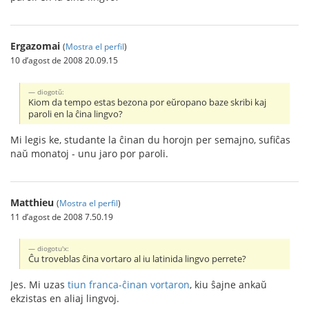
Ergazomai
(
Mostra el perfil
)
10 d’agost de 2008 20.09.15
diogotŭ:
Kiom da tempo estas bezona por eŭropano baze skribi kaj
paroli en la ĉina lingvo?
Mi legis ke, studante la ĉinan du horojn per semajno, sufiĉas
naŭ monatoj - unu jaro por paroli.
Matthieu
(
Mostra el perfil
)
11 d’agost de 2008 7.50.19
diogotu'x:
Ĉu troveblas ĉina vortaro al iu latinida lingvo perrete?
Jes. Mi uzas
tiun franca-ĉinan vortaron
, kiu ŝajne ankaŭ
ekzistas en aliaj lingvoj.