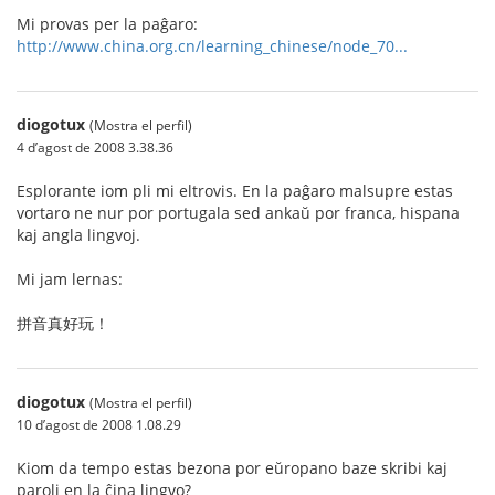
Mi provas per la paĝaro:
http://www.china.org.cn/learning_chinese/node_70...
diogotux
(Mostra el perfil)
4 d’agost de 2008 3.38.36
Esplorante iom pli mi eltrovis. En la paĝaro malsupre estas
vortaro ne nur por portugala sed ankaŭ por franca, hispana
kaj angla lingvoj.
Mi jam lernas:
拼音真好玩！
diogotux
(Mostra el perfil)
10 d’agost de 2008 1.08.29
Kiom da tempo estas bezona por eŭropano baze skribi kaj
paroli en la ĉina lingvo?