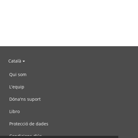
Català
Qui som
L'equip
Dóna'ns suport
Libro
Protecció de dades
Condicions d'ús