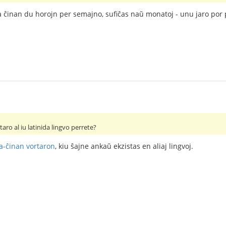
la ĉinan du horojn per semajno, sufiĉas naŭ monatoj - unu jaro por 
aro al iu latinida lingvo perrete?
ca-ĉinan vortaron
, kiu ŝajne ankaŭ ekzistas en aliaj lingvoj.