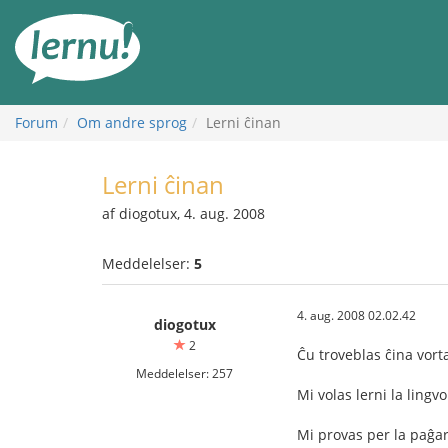
Til
indholdet
Forum
Om andre sprog
Lerni ĉinan
Lerni ĉinan
af diogotux, 4. aug. 2008
Meddelelser:
5
4. aug. 2008 02.02.42
diogotux
2
Ĉu troveblas ĉina vorta
Meddelelser: 257
Mi volas lerni la lingv
Mi provas per la paĝa