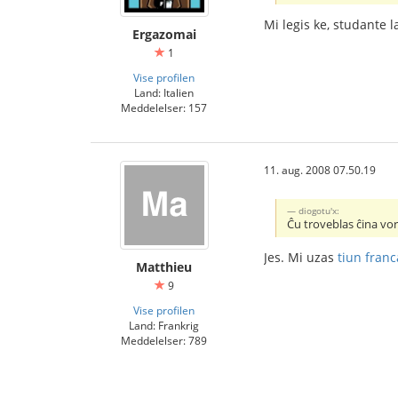
Mi legis ke, studante 
Ergazomai
1
Vise profilen
Land: Italien
Meddelelser: 157
11. aug. 2008 07.50.19
diogotu'x:
Ĉu troveblas ĉina vort
Jes. Mi uzas
tiun fran
Matthieu
9
Vise profilen
Land: Frankrig
Meddelelser: 789