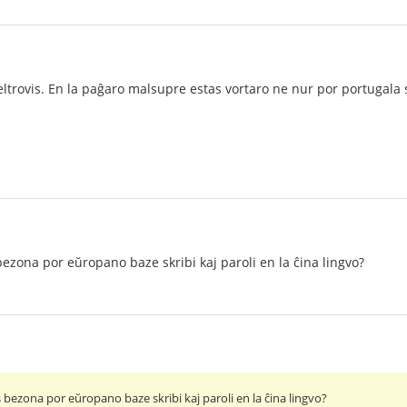
eltrovis. En la paĝaro malsupre estas vortaro ne nur por portugala 
zona por eŭropano baze skribi kaj paroli en la ĉina lingvo?
bezona por eŭropano baze skribi kaj paroli en la ĉina lingvo?