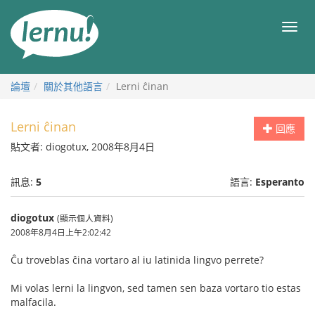
前
往
目
目
錄
錄
論壇
關於其他語言
Lerni ĉinan
Lerni ĉinan
回應
貼文者: diogotux, 2008年8月4日
訊息:
5
語言:
Esperanto
diogotux
(顯示個人資料)
2008年8月4日上午2:02:42
Ĉu troveblas ĉina vortaro al iu latinida lingvo perrete?
Mi volas lerni la lingvon, sed tamen sen baza vortaro tio estas
malfacila.