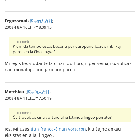
Ergazomai
(
顯示個人資料
)
2008年8月10日下午8:09:15
diogotŭ:
Kiom da tempo estas bezona por eŭropano baze skribi kaj
paroli en la ĉina lingvo?
Mi legis ke, studante la ĉinan du horojn per semajno, sufiĉas
naŭ monatoj - unu jaro por paroli.
Matthieu
(
顯示個人資料
)
2008年8月11日上午7:50:19
diogotu'x:
Ĉu troveblas ĉina vortaro al iu latinida lingvo perrete?
Jes. Mi uzas
tiun franca-ĉinan vortaron
, kiu ŝajne ankaŭ
ekzistas en aliaj lingvoj.