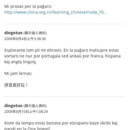
Mi provas per la paĝaro:
http://www.china.org.cn/learning_chinese/node_70...
diogotux
(顯示個人資料)
2008年8月4日上午3:38:36
Esplorante iom pli mi eltrovis. En la paĝaro malsupre estas
vortaro ne nur por portugala sed ankaŭ por franca, hispana
kaj angla lingvoj.
Mi jam lernas:
拼音真好玩！
diogotux
(顯示個人資料)
2008年8月10日上午1:08:29
Kiom da tempo estas bezona por eŭropano baze skribi kaj
paroli en la ĉina lingvo?