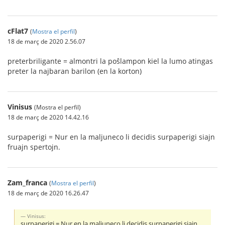
cFlat7
(
Mostra el perfil
)
18 de març de 2020 2.56.07
preterbriligante = almontri la poŝlampon kiel la lumo atingas
preter la najbaran barilon (en la korton)
Vinisus
(Mostra el perfil)
18 de març de 2020 14.42.16
surpaperigi = Nur en la maljuneco li decidis surpaperigi siajn
fruajn spertojn.
Zam_franca
(
Mostra el perfil
)
18 de març de 2020 16.26.47
Vinisus:
surpaperigi = Nur en la maljuneco li decidis surpaperigi siajn