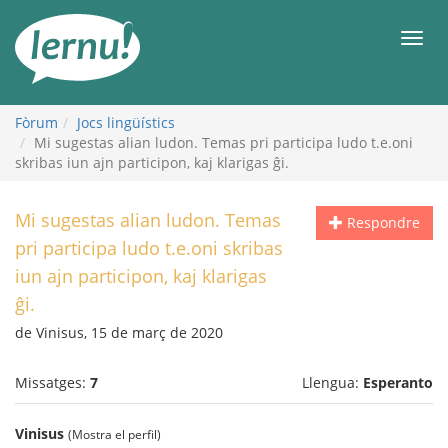
Al
contingut
Men
Fòrum
Jocs lingüístics
Mi sugestas alian ludon. Temas pri participa ludo t.e.oni
skribas iun ajn participon, kaj klarigas ĝi.
Mi sugestas alian ludon. Temas
Respondre
pri participa ludo t.e.oni skribas
iun ajn participon, kaj klarigas
ĝi.
de Vinisus, 15 de març de 2020
Missatges:
7
Llengua:
Esperanto
Vinisus
(Mostra el perfil)