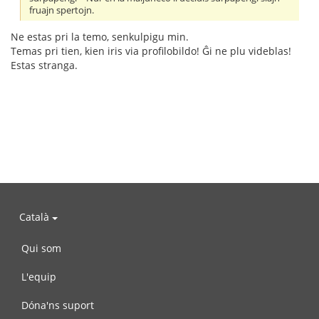
fruajn spertojn.
Ne estas pri la temo, senkulpigu min.
Temas pri tien, kien iris via profilobildo! Ĝi ne plu videblas!
Estas stranga.
Català
Qui som
L'equip
Dóna'ns suport