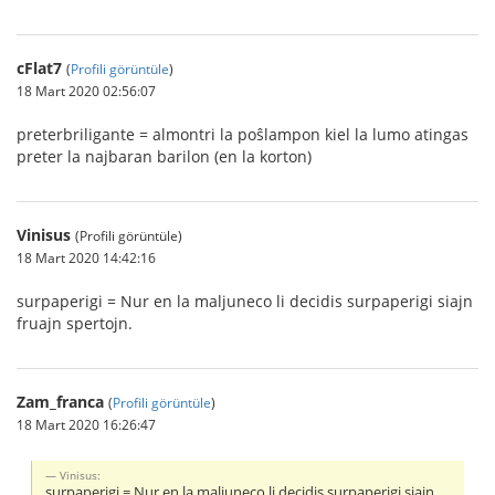
cFlat7
(
Profili görüntüle
)
18 Mart 2020 02:56:07
preterbriligante = almontri la poŝlampon kiel la lumo atingas
preter la najbaran barilon (en la korton)
Vinisus
(Profili görüntüle)
18 Mart 2020 14:42:16
surpaperigi = Nur en la maljuneco li decidis surpaperigi siajn
fruajn spertojn.
Zam_franca
(
Profili görüntüle
)
18 Mart 2020 16:26:47
Vinisus:
surpaperigi = Nur en la maljuneco li decidis surpaperigi siajn