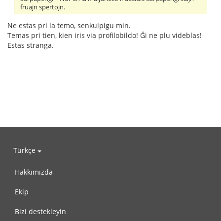
fruajn spertojn.
Ne estas pri la temo, senkulpigu min.
Temas pri tien, kien iris via profilobildo! Ĝi ne plu videblas!
Estas stranga.
Türkçe
Hakkımızda
Ekip
Bizi destekleyin