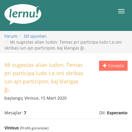
İçerik
Görüntüleme
Men
Forum:
Dil oyunları
Mi sugestas alian ludon. Temas pri participa ludo t.e.oni
skribas iun ajn participon, kaj klarigas ĝi.
Mi sugestas alian ludon. Temas
Cevapla
pri participa ludo t.e.oni skribas
iun ajn participon, kaj klarigas
ĝi.
başlangıç Vinisus, 15 Mart 2020
Mesajlar:
7
Dil:
Esperanto
Vinisus
(Profili görüntüle)