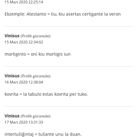
15 Mart 2020 22:25:14
Ekzemple: Atestanto = tiu, kiu asertas certigante la veron
Vinisus
(Profili görüntüle)
15 Mart 2020 22:34:02
mortiginto = oni kiu mortigis iun
Vinisus
(Profili görüntüle)
16 Mart 2020 12:38:04
kovrita = la tabulo estas kovrita per tuko.
Vinisus
(Profili görüntüle)
17 Mart 2020 13:31:33
intertuŝiĝintaj = tuŝante unu la duan.