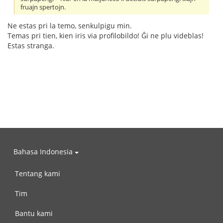
fruajn spertojn.
Ne estas pri la temo, senkulpigu min.
Temas pri tien, kien iris via profilobildo! Ĝi ne plu videblas!
Estas stranga.
Bahasa Indonesia
Tentang kami
Tim
Bantu kami