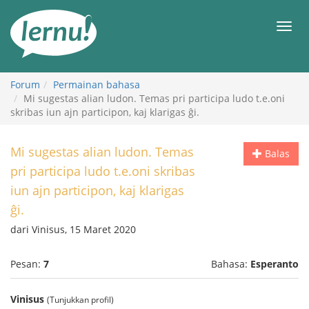
Ke
daftar
Men
isi
Forum
Permainan bahasa
Mi sugestas alian ludon. Temas pri participa ludo t.e.oni
skribas iun ajn participon, kaj klarigas ĝi.
Mi sugestas alian ludon. Temas
Balas
pri participa ludo t.e.oni skribas
iun ajn participon, kaj klarigas
ĝi.
dari Vinisus, 15 Maret 2020
Pesan:
7
Bahasa:
Esperanto
Vinisus
(Tunjukkan profil)