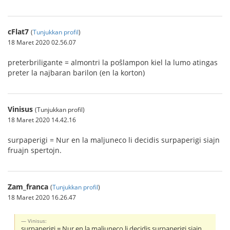
cFlat7
(
Tunjukkan profil
)
18 Maret 2020 02.56.07
preterbriligante = almontri la poŝlampon kiel la lumo atingas
preter la najbaran barilon (en la korton)
Vinisus
(Tunjukkan profil)
18 Maret 2020 14.42.16
surpaperigi = Nur en la maljuneco li decidis surpaperigi siajn
fruajn spertojn.
Zam_franca
(
Tunjukkan profil
)
18 Maret 2020 16.26.47
Vinisus:
surpaperigi = Nur en la maljuneco li decidis surpaperigi siajn