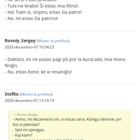
- Tute ne knabo! Ŝi estas mia filino!
- Ho! Tiam vi, sinjoro, estas ŝia patro?
- Ne, mi estas ŝia patrino!
Rovniy_Sergey
(
Montri la profilon
)
2020-decembro-01 10:54:23
- Doktoro, mi ne povas pagi pli por la kuracado, mia mono
finiĝis.
- Nu, estas bone, ke vi resaniĝis!
StefKo
(
Montri la profilon
)
2020-decembro-01 13:14:19
Rovniy_Sergey:
- Avino, mi ekzamenis vin, vi estas sana. Klarigu denove, pri
kio vi plendas?
- Sed mi spiregas.
- Kaj kiam?