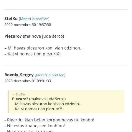
StefKo
(
Montri la profilon
)
2020-novembro-30 19:37:50
Plezuro?
(malnova juda ŝerco)
– Mi havas plezuron koni vian edzinon...
– Kaj vi nomas tion plezuro?!
Rovniy_Sergey
(
Montri la profilon
)
2020-decembro-01 09:01:33
StefKo:
Plezuro?
(malnova juda ŝerco)
– Mi havas plezuron koni vian edzinon...
– Kaj vi nomas tion plezuro?!
- Rigardu, kian belan korpon havas tiu knabo!
- Ne estas knabo, sed knabino!
- Ne diru, estas ja knabo!