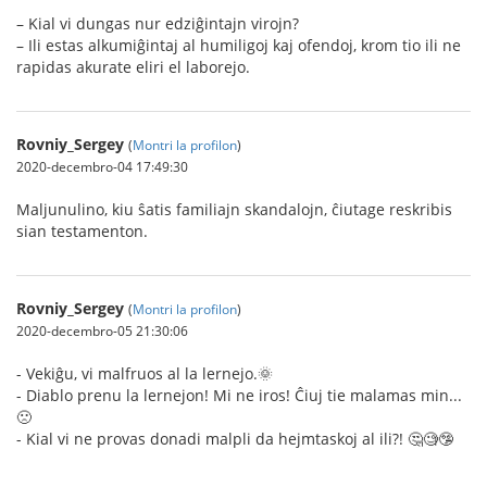
– Kial vi dungas nur edziĝintajn virojn?
– Ili estas alkumiĝintaj al humiligoj kaj ofendoj, krom tio ili ne
rapidas akurate eliri el laborejo.
Rovniy_Sergey
(
Montri la profilon
)
2020-decembro-04 17:49:30
Maljunulino, kiu ŝatis familiajn skandalojn, ĉiutage reskribis
sian testamenton.
Rovniy_Sergey
(
Montri la profilon
)
2020-decembro-05 21:30:06
- Vekiĝu, vi malfruos al la lernejo.🌞
- Diablo prenu la lernejon! Mi ne iros! Ĉiuj tie malamas min...
🙁
- Kial vi ne provas donadi malpli da hejmtaskoj al ili?! 🤔🧐🤥