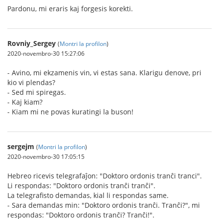
Pardonu, mi eraris kaj forgesis korekti.
Rovniy_Sergey
(
Montri la profilon
)
2020-novembro-30 15:27:06
- Avino, mi ekzamenis vin, vi estas sana. Klarigu denove, pri
kio vi plendas?
- Sed mi spiregas.
- Kaj kiam?
- Kiam mi ne povas kuratingi la buson!
sergejm
(
Montri la profilon
)
2020-novembro-30 17:05:15
Hebreo ricevis telegrafaĵon: "Doktoro ordonis tranĉi tranci".
Li respondas: "Doktoro ordonis tranĉi tranĉi".
La telegrafisto demandas, kial li respondas same.
- Sara demandas min: "Doktoro ordonis tranĉi. Tranĉi?", mi
respondas: "Doktoro ordonis tranĉi? Tranĉi!".