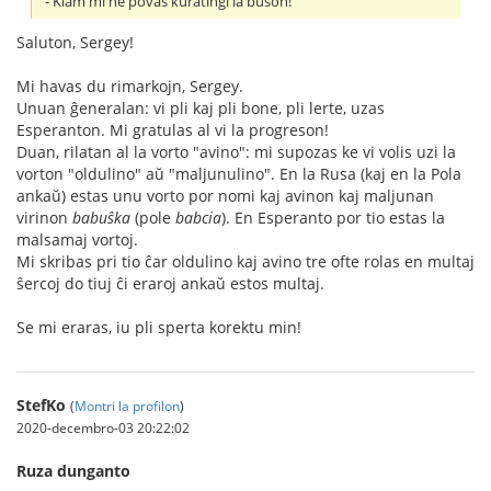
- Kiam mi ne povas kuratingi la buson!
Saluton, Sergey!
Mi havas du rimarkojn, Sergey.
Unuan ĝeneralan: vi pli kaj pli bone, pli lerte, uzas
Esperanton. Mi gratulas al vi la progreson!
Duan, rilatan al la vorto "avino": mi supozas ke vi volis uzi la
vorton "oldulino" aŭ "maljunulino". En la Rusa (kaj en la Pola
ankaŭ) estas unu vorto por nomi kaj avinon kaj maljunan
virinon
babuŝka
(pole
babcia
). En Esperanto por tio estas la
malsamaj vortoj.
Mi skribas pri tio ĉar oldulino kaj avino tre ofte rolas en multaj
ŝercoj do tiuj ĉi eraroj ankaŭ estos multaj.
Se mi eraras, iu pli sperta korektu min!
StefKo
(
Montri la profilon
)
2020-decembro-03 20:22:02
Ruza dunganto