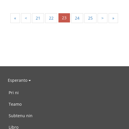
23
«
<
21
22
24
25
>
»
Esperanto
Pri ni
Teamo
Subtenu nin
Libro