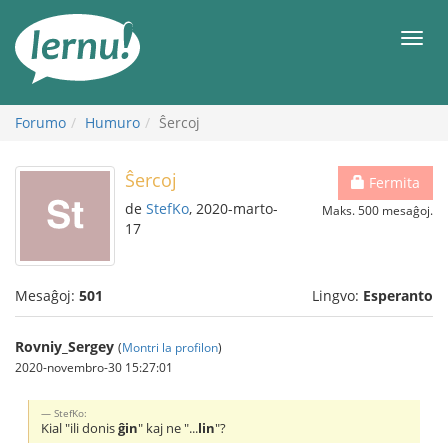
Al
la
Men
enhavo
Forumo
Humuro
Ŝercoj
Ŝercoj
Fermita
de
StefKo
, 2020-marto-
Maks. 500 mesaĝoj.
17
Mesaĝoj:
501
Lingvo:
Esperanto
Rovniy_Sergey
(
Montri la profilon
)
2020-novembro-30 15:27:01
StefKo:
Kial "ili donis
ĝin
" kaj ne "...
lin
"?