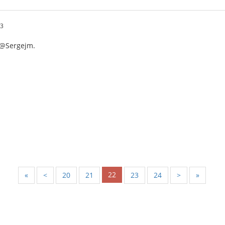
03
 @Sergejm.
22
«
<
20
21
23
24
>
»