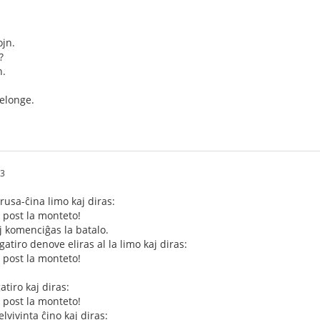
ojn.
?
n.
delonge.
43
 rusa-ĉina limo kaj diras:
u post la monteto!
aj komenciĝas la batalo.
atiro denove eliras al la limo kaj diras:
u post la monteto!
atiro kaj diras:
u post la monteto!
vivinta ĉino kaj diras: