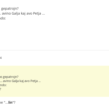
s gepatrojn?
 avino Galja kaj avo Petja ...
ndo:
24
as gepatrojn?
. avino Galja kaj avo Petja ...
ando:
i?
ne "...
lin
"?