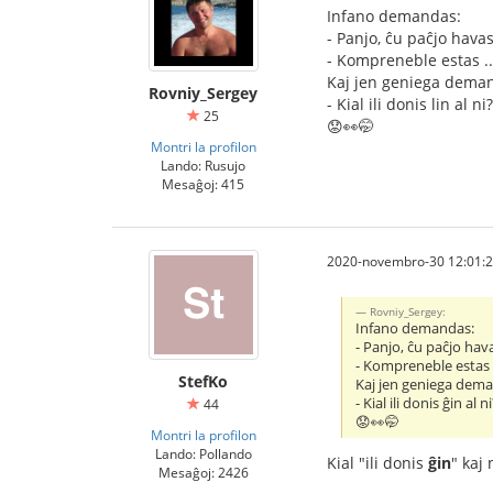
Infano demandas:
- Panjo, ĉu paĉjo hava
- Kompreneble estas ...
Kaj jen geniega dema
Rovniy_Sergey
- Kial ili donis lin al ni?
25
😟👀🤭
Montri la profilon
Lando: Rusujo
Mesaĝoj: 415
2020-novembro-30 12:01:
Rovniy_Sergey:
Infano demandas:
- Panjo, ĉu paĉjo hav
- Kompreneble estas ..
StefKo
Kaj jen geniega dem
- Kial ili donis ĝin al n
44
😟👀🤭
Montri la profilon
Lando: Pollando
Kial "ili donis
ĝin
" kaj 
Mesaĝoj: 2426