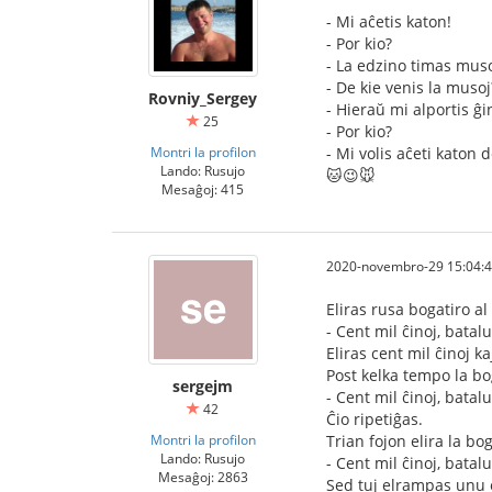
- Mi aĉetis katon!
- Por kio?
- La edzino timas mus
- De kie venis la musoj
Rovniy_Sergey
- Hieraŭ mi alportis ĝi
25
- Por kio?
Montri la profilon
- Mi volis aĉeti katon 
Lando: Rusujo
🐱😉🐭
Mesaĝoj: 415
2020-novembro-29 15:04:
Eliras rusa bogatiro al
- Cent mil ĉinoj, batal
Eliras cent mil ĉinoj k
Post kelka tempo la bog
sergejm
- Cent mil ĉinoj, batal
42
Ĉio ripetiĝas.
Montri la profilon
Trian fojon elira la bog
Lando: Rusujo
- Cent mil ĉinoj, batal
Mesaĝoj: 2863
Sed tuj elrampas unu el