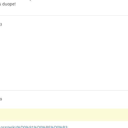
as duope!
03
29
ia.org/wiki/%D0%91%D0%BE%D0%B3...