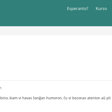
Esperanto?
Kurso
11
knabino, kiam vi havas ŝanĝan humoron, ĉu vi bezonas atenton aŭ pli 