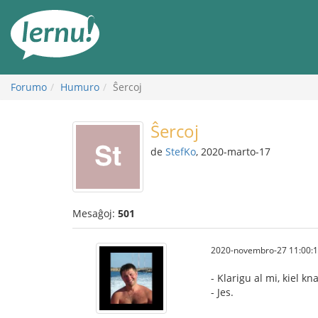
Al
la
enhavo
Forumo
Humuro
Ŝercoj
Ŝercoj
de
StefKo
, 2020-marto-17
Mesaĝoj:
501
2020-novembro-27 11:00:
- Klarigu al mi, kiel 
- Jes.