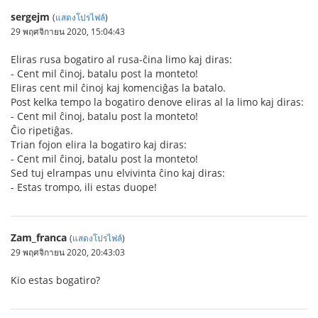
sergejm
(
แสดงโปรไฟล์
)
29 พฤศจิกายน 2020, 15:04:43
Eliras rusa bogatiro al rusa-ĉina limo kaj diras:
- Cent mil ĉinoj, batalu post la monteto!
Eliras cent mil ĉinoj kaj komenciĝas la batalo.
Post kelka tempo la bogatiro denove eliras al la limo kaj diras:
- Cent mil ĉinoj, batalu post la monteto!
Ĉio ripetiĝas.
Trian fojon elira la bogatiro kaj diras:
- Cent mil ĉinoj, batalu post la monteto!
Sed tuj elrampas unu elvivinta ĉino kaj diras:
- Estas trompo, ili estas duope!
Zam_franca
(
แสดงโปรไฟล์
)
29 พฤศจิกายน 2020, 20:43:03
Kio estas bogatiro?