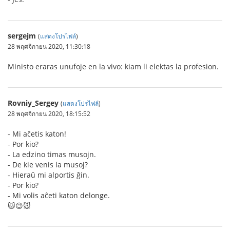
sergejm
(
แสดงโปรไฟล์
)
28 พฤศจิกายน 2020, 11:30:18
Ministo eraras unufoje en la vivo: kiam li elektas la profesion.
Rovniy_Sergey
(
แสดงโปรไฟล์
)
28 พฤศจิกายน 2020, 18:15:52
- Mi aĉetis katon!
- Por kio?
- La edzino timas musojn.
- De kie venis la musoj?
- Hieraŭ mi alportis ĝin.
- Por kio?
- Mi volis aĉeti katon delonge.
🐱😉🐭