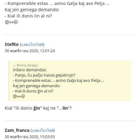
- Kompreneble estas ... avino Galja kaj avo Petja ...
Kaj jen geniega demando:
- Kial ili donis lin al ni?
😟👀🤭
StefKo
(
แสดงโปรไฟล์
)
30 พฤศจิกายน 2020, 12:01:24
Rovniy_Sergey:
Infano demandas:
- Panjo, ĉu paĉjo havas gepatrojn?
- Kompreneble estas ... avino Galja kaj avo Petja ...
Kaj jen geniega demando:
- Kial ili donis ĝin al ni?
😟👀🤭
Kial "ili donis
ĝin
" kaj ne "...
lin
"?
Zam_franca
(
แสดงโปรไฟล์
)
30 พฤศจิกายน 2020, 15:03:03