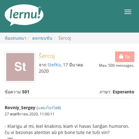
ไป
ยัง
เมนู
สารบัญ
ห้องสนทนา
ตลกขบขัน
Ŝercoj
Ŝercoj
ปิด
จาก
StefKo
, 17 มีนาคม
Max. 500 messages.
2020
ข้อความ
501
ภาษา:
Esperanto
Rovniy_Sergey
(
แสดงโปรไฟล์
)
27 พฤศจิกายน 2020, 11:00:11
- Klarigu al mi, kiel knabino, kiam vi havas ŝanĝan humoron,
ĉu vi bezonas atenton aŭ pli bone tute ne tuŝi vin?
- Jes.