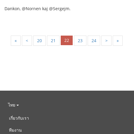
Dankon, @Nornen kaj @Sergejm.
22
«
<
20
21
23
24
>
»
ไทย
เกี่ยวกับเรา
ทีมงาน