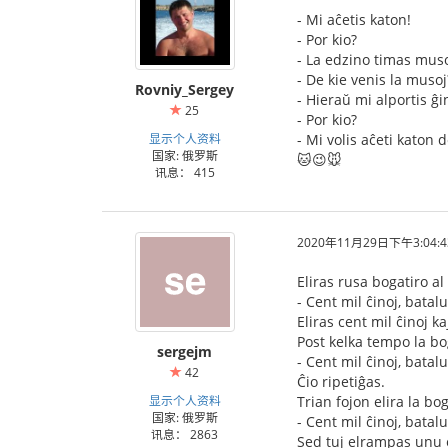
- Mi aĉetis katon!
- Por kio?
- La edzino timas mus
- De kie venis la musoj
Rovniy_Sergey
- Hieraŭ mi alportis ĝi
25
- Por kio?
显示个人资料
- Mi volis aĉeti katon 
国家: 俄罗斯
🐱😉🐭
讯息： 415
2020年11月29日下午3:04:4
Eliras rusa bogatiro al
- Cent mil ĉinoj, batal
Eliras cent mil ĉinoj k
Post kelka tempo la bog
sergejm
- Cent mil ĉinoj, batal
42
Ĉio ripetiĝas.
显示个人资料
Trian fojon elira la bog
国家: 俄罗斯
- Cent mil ĉinoj, batal
讯息： 2863
Sed tuj elrampas unu el