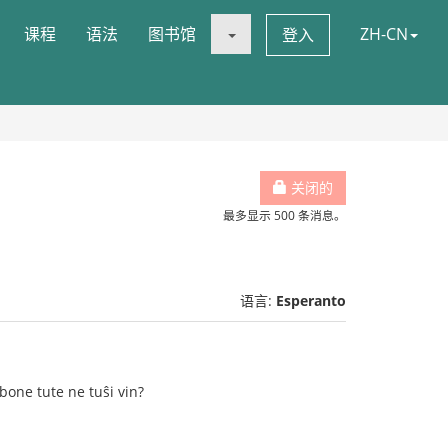
课程
语法
图书馆
ZH-CN
登入
关闭的
最多显示 500 条消息。
语言:
Esperanto
bone tute ne tuŝi vin?