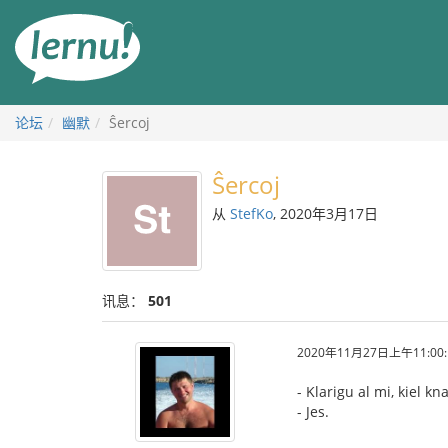
去
目
錄
頁
论坛
幽默
Ŝercoj
Ŝercoj
从
StefKo
, 2020年3月17日
讯息：
501
2020年11月27日上午11:00:
- Klarigu al mi, kiel 
- Jes.