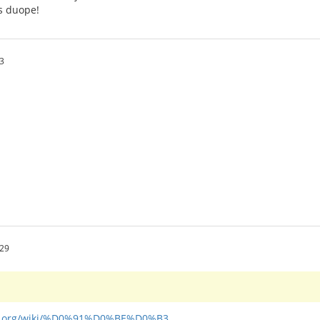
as duope!
3
29
ia.org/wiki/%D0%91%D0%BE%D0%B3...