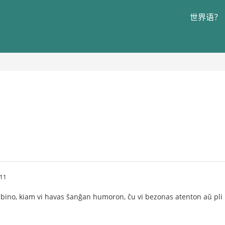
世界语？
11
knabino, kiam vi havas ŝanĝan humoron, ĉu vi bezonas atenton aŭ pli 