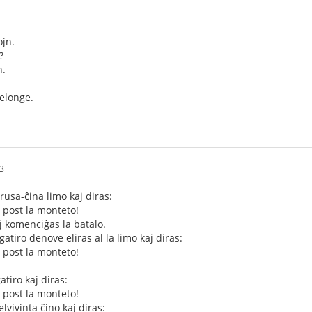
ojn.
?
n.
delonge.
3
 rusa-ĉina limo kaj diras:
u post la monteto!
aj komenciĝas la batalo.
atiro denove eliras al la limo kaj diras:
u post la monteto!
atiro kaj diras:
u post la monteto!
vivinta ĉino kaj diras: