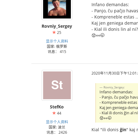
Infano demandas:
- Panjo, ĉu paĉjo hava
- Kompreneble estas ...
Kaj jen geniega dema
Rovniy_Sergey
- Kial ili donis lin al ni?
25
😟👀🤭
显示个人资料
国家: 俄罗斯
讯息： 415
2020年11月30日下午12:01:
Rovniy_Sergey:
Infano demandas:
- Panjo, ĉu paĉjo hav
- Kompreneble estas ..
StefKo
Kaj jen geniega dem
- Kial ili donis ĝin al n
44
😟👀🤭
显示个人资料
国家: 波兰
Kial "ili donis
ĝin
" kaj 
讯息： 2426