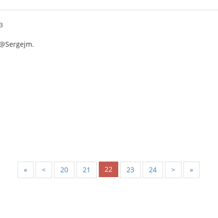
3
 @Sergejm.
22
«
<
20
21
23
24
>
»