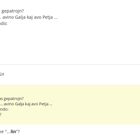
s gepatrojn?
 avino Galja kaj avo Petja ...
ndo:
24
as gepatrojn?
. avino Galja kaj avo Petja ...
ando:
i?
ne "...
lin
"?