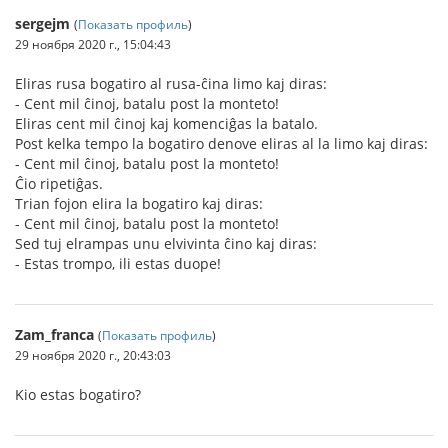
sergejm
(
Показать профиль
)
29 ноября 2020 г., 15:04:43
Eliras rusa bogatiro al rusa-ĉina limo kaj diras:
- Cent mil ĉinoj, batalu post la monteto!
Eliras cent mil ĉinoj kaj komenciĝas la batalo.
Post kelka tempo la bogatiro denove eliras al la limo kaj diras:
- Cent mil ĉinoj, batalu post la monteto!
Ĉio ripetiĝas.
Trian fojon elira la bogatiro kaj diras:
- Cent mil ĉinoj, batalu post la monteto!
Sed tuj elrampas unu elvivinta ĉino kaj diras:
- Estas trompo, ili estas duope!
Zam_franca
(
Показать профиль
)
29 ноября 2020 г., 20:43:03
Kio estas bogatiro?