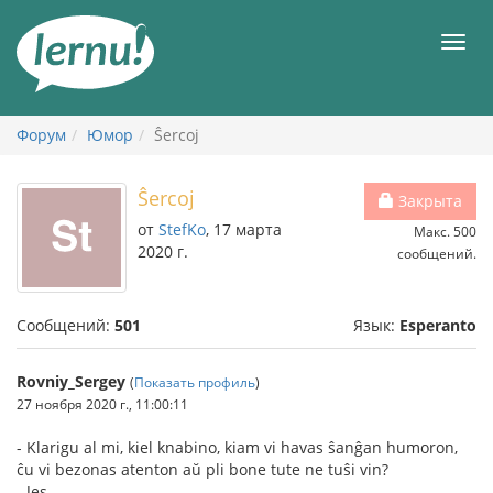
К
содержанию
Мен
Форум
Юмор
Ŝercoj
Ŝercoj
Закрыта
от
StefKo
, 17 марта
Макс. 500
2020 г.
сообщений.
Сообщений:
501
Язык:
Esperanto
Rovniy_Sergey
(
Показать профиль
)
27 ноября 2020 г., 11:00:11
- Klarigu al mi, kiel knabino, kiam vi havas ŝanĝan humoron,
ĉu vi bezonas atenton aŭ pli bone tute ne tuŝi vin?
- Jes.