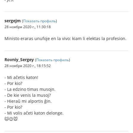
sergejm
(
Показать профиль
)
28 ноября 2020 г., 11:30:18
Ministo eraras unufoje en la vivo: kiam li elektas la profesion.
Rovniy_Sergey
(
Показать профиль
)
28 ноября 2020 г., 18:15:52
- Mi aĉetis katon!
- Por kio?
- La edzino timas musojn.
- De kie venis la musoj?
- Hieraŭ mi alportis ĝin.
- Por kio?
- Mi volis aĉeti katon delonge.
🐱😉🐭