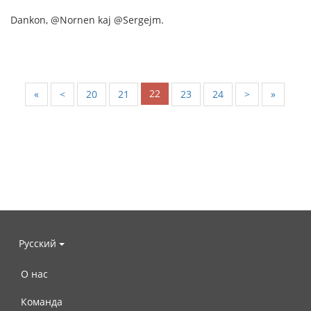
Dankon, @Nornen kaj @Sergejm.
22
«
<
20
21
23
24
>
»
Русский
О нас
Команда