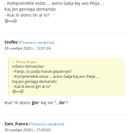
- Kompreneble estas ... avino Galja kaj avo Petja ...
Kaj jen geniega demando:
- Kial ili donis lin al ni?
😟👀🤭
StefKo
(
Показать профиль
)
30 ноября 2020 г., 12:01:24
Rovniy_Sergey:
Infano demandas:
- Panjo, ĉu paĉjo havas gepatrojn?
- Kompreneble estas ... avino Galja kaj avo Petja ...
Kaj jen geniega demando:
- Kial ili donis ĝin al ni?
😟👀🤭
Kial "ili donis
ĝin
" kaj ne "...
lin
"?
Zam_franca
(
Показать профиль
)
30 ноября 2020 г., 15:03:03