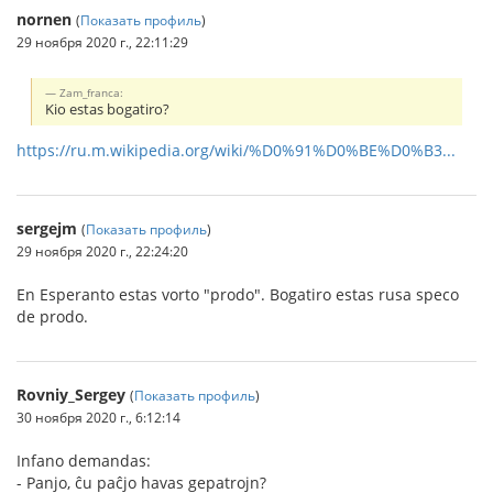
nornen
(
Показать профиль
)
29 ноября 2020 г., 22:11:29
Zam_franca:
Kio estas bogatiro?
https://ru.m.wikipedia.org/wiki/%D0%91%D0%BE%D0%B3...
sergejm
(
Показать профиль
)
29 ноября 2020 г., 22:24:20
En Esperanto estas vorto "prodo". Bogatiro estas rusa speco
de prodo.
Rovniy_Sergey
(
Показать профиль
)
30 ноября 2020 г., 6:12:14
Infano demandas:
- Panjo, ĉu paĉjo havas gepatrojn?