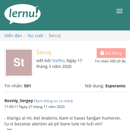
Đi
đến
Men
phần
nội
dung
Diễn đàn
Vui cười
Ŝercoj
Ŝercoj
Đã đóng
viết bởi
StefKo
, Ngày 17
Tin nhắn 500 tối đa
tháng 3 năm 2020
Tin nhắn:
501
Nội dung:
Esperanto
Rovniy_Sergey
(
Xem thông tin cá nhân
)
11:00:11 Ngày 27 tháng 11 năm 2020
- Klarigu al mi, kiel knabino, kiam vi havas ŝanĝan humoron,
ĉu vi bezonas atenton aŭ pli bone tute ne tuŝi vin?
- Jes.