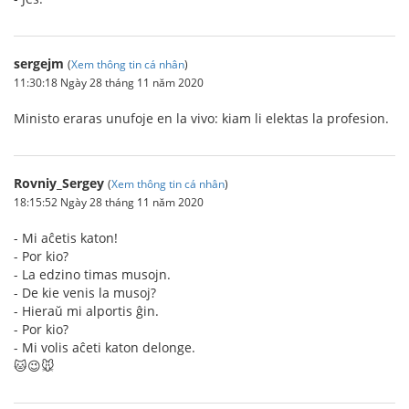
sergejm
(
Xem thông tin cá nhân
)
11:30:18 Ngày 28 tháng 11 năm 2020
Ministo eraras unufoje en la vivo: kiam li elektas la profesion.
Rovniy_Sergey
(
Xem thông tin cá nhân
)
18:15:52 Ngày 28 tháng 11 năm 2020
- Mi aĉetis katon!
- Por kio?
- La edzino timas musojn.
- De kie venis la musoj?
- Hieraŭ mi alportis ĝin.
- Por kio?
- Mi volis aĉeti katon delonge.
🐱😉🐭