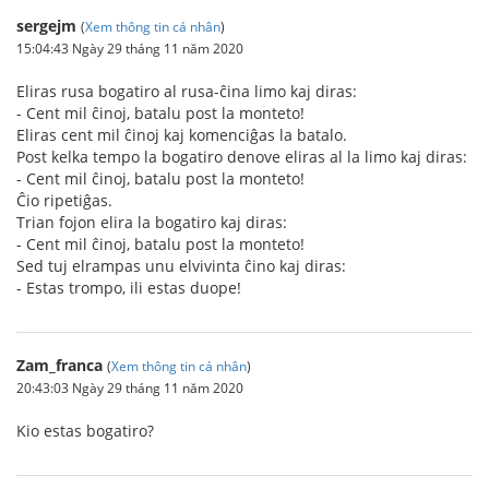
sergejm
(
Xem thông tin cá nhân
)
15:04:43 Ngày 29 tháng 11 năm 2020
Eliras rusa bogatiro al rusa-ĉina limo kaj diras:
- Cent mil ĉinoj, batalu post la monteto!
Eliras cent mil ĉinoj kaj komenciĝas la batalo.
Post kelka tempo la bogatiro denove eliras al la limo kaj diras:
- Cent mil ĉinoj, batalu post la monteto!
Ĉio ripetiĝas.
Trian fojon elira la bogatiro kaj diras:
- Cent mil ĉinoj, batalu post la monteto!
Sed tuj elrampas unu elvivinta ĉino kaj diras:
- Estas trompo, ili estas duope!
Zam_franca
(
Xem thông tin cá nhân
)
20:43:03 Ngày 29 tháng 11 năm 2020
Kio estas bogatiro?