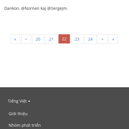
Dankon, @Nornen kaj @Sergejm.
22
«
<
20
21
23
24
>
»
Tiếng Việt
Giới thiệu
Nhóm phát triển