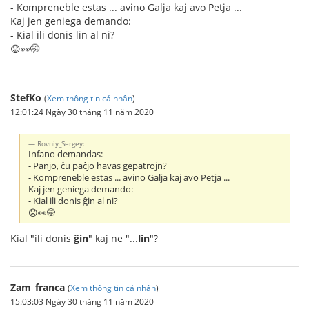
- Kompreneble estas ... avino Galja kaj avo Petja ...
Kaj jen geniega demando:
- Kial ili donis lin al ni?
😟👀🤭
StefKo
(
Xem thông tin cá nhân
)
12:01:24 Ngày 30 tháng 11 năm 2020
Rovniy_Sergey:
Infano demandas:
- Panjo, ĉu paĉjo havas gepatrojn?
- Kompreneble estas ... avino Galja kaj avo Petja ...
Kaj jen geniega demando:
- Kial ili donis ĝin al ni?
😟👀🤭
Kial "ili donis
ĝin
" kaj ne "...
lin
"?
Zam_franca
(
Xem thông tin cá nhân
)
15:03:03 Ngày 30 tháng 11 năm 2020