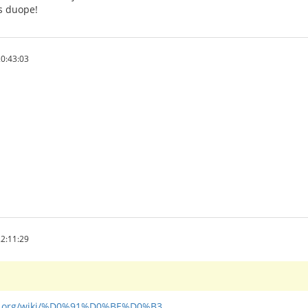
as duope!
0:43:03
2:11:29
ia.org/wiki/%D0%91%D0%BE%D0%B3...