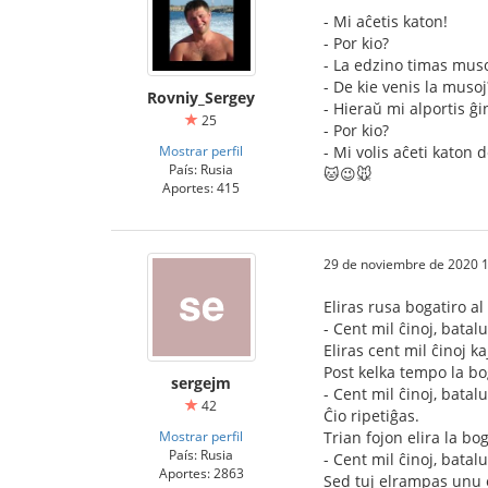
- Mi aĉetis katon!
- Por kio?
- La edzino timas mus
- De kie venis la musoj
Rovniy_Sergey
- Hieraŭ mi alportis ĝi
25
- Por kio?
Mostrar perfil
- Mi volis aĉeti katon 
País: Rusia
🐱😉🐭
Aportes: 415
29 de noviembre de 2020 1
Eliras rusa bogatiro al
- Cent mil ĉinoj, batal
Eliras cent mil ĉinoj k
Post kelka tempo la bog
sergejm
- Cent mil ĉinoj, batal
42
Ĉio ripetiĝas.
Mostrar perfil
Trian fojon elira la bog
País: Rusia
- Cent mil ĉinoj, batal
Aportes: 2863
Sed tuj elrampas unu el