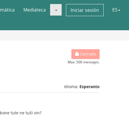
mática
Mediateca
ES
Iniciar sesión
Cerrado
Max. 500 mensajes.
Idioma:
Esperanto
bone tute ne tuŝi vin?