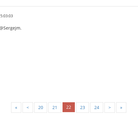
5:03:03
 @Sergejm.
22
«
<
20
21
23
24
>
»