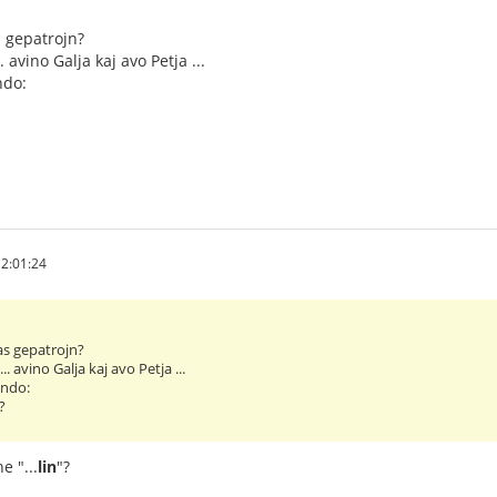
s gepatrojn?
 avino Galja kaj avo Petja ...
ndo:
2:01:24
as gepatrojn?
. avino Galja kaj avo Petja ...
ando:
i?
ne "...
lin
"?