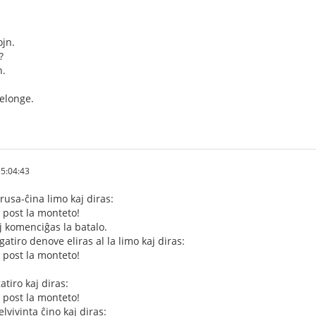
ojn.
?
n.
delonge.
5:04:43
 rusa-ĉina limo kaj diras:
u post la monteto!
aj komenciĝas la batalo.
atiro denove eliras al la limo kaj diras:
u post la monteto!
atiro kaj diras:
u post la monteto!
vivinta ĉino kaj diras: