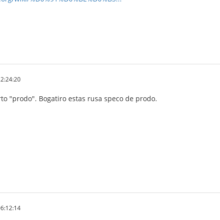
2:24:20
to "prodo". Bogatiro estas rusa speco de prodo.
6:12:14