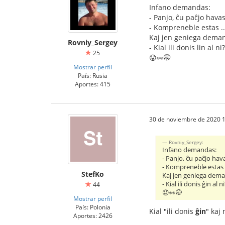
Infano demandas:
- Panjo, ĉu paĉjo hava
- Kompreneble estas ...
Kaj jen geniega dema
Rovniy_Sergey
- Kial ili donis lin al ni?
25
😟👀🤭
Mostrar perfil
País: Rusia
Aportes: 415
30 de noviembre de 2020 1
Rovniy_Sergey:
Infano demandas:
- Panjo, ĉu paĉjo hav
- Kompreneble estas ..
StefKo
Kaj jen geniega dem
- Kial ili donis ĝin al n
44
😟👀🤭
Mostrar perfil
País: Polonia
Kial "ili donis
ĝin
" kaj 
Aportes: 2426