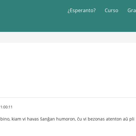
¿Esperanto?
Curso
Gra
1:00:11
knabino, kiam vi havas ŝanĝan humoron, ĉu vi bezonas atenton aŭ pli 