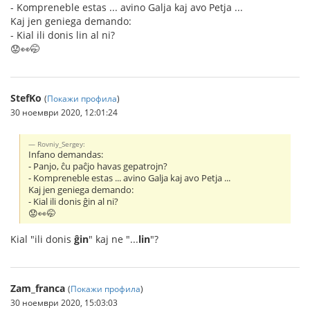
- Kompreneble estas ... avino Galja kaj avo Petja ...
Kaj jen geniega demando:
- Kial ili donis lin al ni?
😟👀🤭
StefKo
(
Покажи профила
)
30 ноември 2020, 12:01:24
Rovniy_Sergey:
Infano demandas:
- Panjo, ĉu paĉjo havas gepatrojn?
- Kompreneble estas ... avino Galja kaj avo Petja ...
Kaj jen geniega demando:
- Kial ili donis ĝin al ni?
😟👀🤭
Kial "ili donis
ĝin
" kaj ne "...
lin
"?
Zam_franca
(
Покажи профила
)
30 ноември 2020, 15:03:03