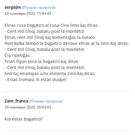
sergejm
(
Покажи профила
)
29 ноември 2020, 15:04:43
Eliras rusa bogatiro al rusa-ĉina limo kaj diras:
- Cent mil ĉinoj, batalu post la monteto!
Eliras cent mil ĉinoj kaj komenciĝas la batalo.
Post kelka tempo la bogatiro denove eliras al la limo kaj diras:
- Cent mil ĉinoj, batalu post la monteto!
Ĉio ripetiĝas.
Trian fojon elira la bogatiro kaj diras:
- Cent mil ĉinoj, batalu post la monteto!
Sed tuj elrampas unu elvivinta ĉino kaj diras:
- Estas trompo, ili estas duope!
Zam_franca
(
Покажи профила
)
29 ноември 2020, 20:43:03
Kio estas bogatiro?