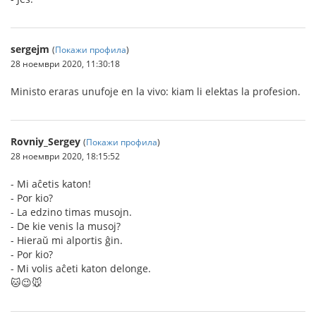
sergejm
(
Покажи профила
)
28 ноември 2020, 11:30:18
Ministo eraras unufoje en la vivo: kiam li elektas la profesion.
Rovniy_Sergey
(
Покажи профила
)
28 ноември 2020, 18:15:52
- Mi aĉetis katon!
- Por kio?
- La edzino timas musojn.
- De kie venis la musoj?
- Hieraŭ mi alportis ĝin.
- Por kio?
- Mi volis aĉeti katon delonge.
🐱😉🐭