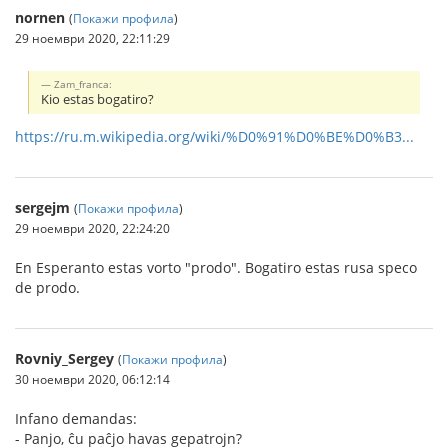
nornen
(
Покажи профила
)
29 ноември 2020, 22:11:29
Zam_franca:
Kio estas bogatiro?
https://ru.m.wikipedia.org/wiki/%D0%91%D0%BE%D0%B3...
sergejm
(
Покажи профила
)
29 ноември 2020, 22:24:20
En Esperanto estas vorto "prodo". Bogatiro estas rusa speco
de prodo.
Rovniy_Sergey
(
Покажи профила
)
30 ноември 2020, 06:12:14
Infano demandas:
- Panjo, ĉu paĉjo havas gepatrojn?