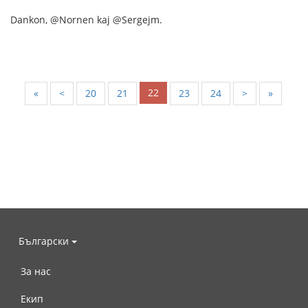
Dankon, @Nornen kaj @Sergejm.
22
«
<
20
21
23
24
>
»
Български
За нас
Екип