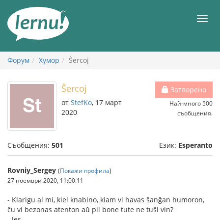
Към
съдържанието
Мен
Форум
Хумор
Ŝercoj
Ŝercoj
Затворено
от
StefKo
, 17 март
Най-много 500
2020
съобщения.
Съобщения:
501
Език:
Esperanto
Rovniy_Sergey
(
Покажи профила
)
27 ноември 2020, 11:00:11
- Klarigu al mi, kiel knabino, kiam vi havas ŝanĝan humoron,
ĉu vi bezonas atenton aŭ pli bone tute ne tuŝi vin?
- Jes.