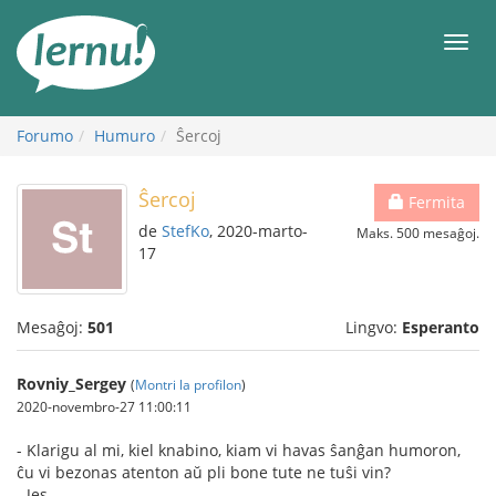
Al
la
Men
enhavo
Forumo
Humuro
Ŝercoj
Ŝercoj
Fermita
de
StefKo
, 2020-marto-
Maks. 500 mesaĝoj.
17
Mesaĝoj:
501
Lingvo:
Esperanto
Rovniy_Sergey
(
Montri la profilon
)
2020-novembro-27 11:00:11
- Klarigu al mi, kiel knabino, kiam vi havas ŝanĝan humoron,
ĉu vi bezonas atenton aŭ pli bone tute ne tuŝi vin?
- Jes.