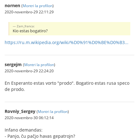
nornen
(
Montri la profilon
)
2020-novembro-29 22:11:29
Zam_franca:
Kio estas bogatiro?
https://ru.m.wikipedia.org/wiki/%D0%91%D0%BE%D0%B3...
sergejm
(
Montri la profilon
)
2020-novembro-29 22:24:20
En Esperanto estas vorto "prodo". Bogatiro estas rusa speco
de prodo.
Rovniy_Sergey
(
Montri la profilon
)
2020-novembro-30 06:12:14
Infano demandas:
- Panjo, ĉu paĉjo havas gepatrojn?