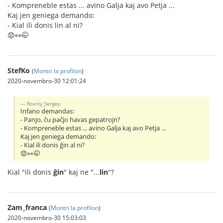
- Kompreneble estas ... avino Galja kaj avo Petja ...
Kaj jen geniega demando:
- Kial ili donis lin al ni?
😟👀🤭
StefKo
(
Montri la profilon
)
2020-novembro-30 12:01:24
Rovniy_Sergey:
Infano demandas:
- Panjo, ĉu paĉjo havas gepatrojn?
- Kompreneble estas ... avino Galja kaj avo Petja ...
Kaj jen geniega demando:
- Kial ili donis ĝin al ni?
😟👀🤭
Kial "ili donis
ĝin
" kaj ne "...
lin
"?
Zam_franca
(
Montri la profilon
)
2020-novembro-30 15:03:03