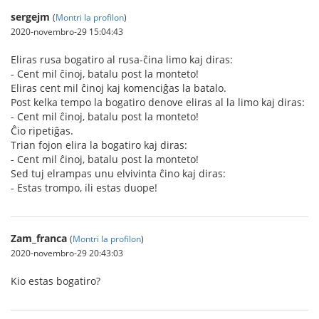
sergejm
(
Montri la profilon
)
2020-novembro-29 15:04:43
Eliras rusa bogatiro al rusa-ĉina limo kaj diras:
- Cent mil ĉinoj, batalu post la monteto!
Eliras cent mil ĉinoj kaj komenciĝas la batalo.
Post kelka tempo la bogatiro denove eliras al la limo kaj diras:
- Cent mil ĉinoj, batalu post la monteto!
Ĉio ripetiĝas.
Trian fojon elira la bogatiro kaj diras:
- Cent mil ĉinoj, batalu post la monteto!
Sed tuj elrampas unu elvivinta ĉino kaj diras:
- Estas trompo, ili estas duope!
Zam_franca
(
Montri la profilon
)
2020-novembro-29 20:43:03
Kio estas bogatiro?