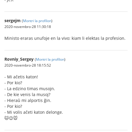
sergejm
(
Montri la profilon
)
2020-novembro-28 11:30:18
Ministo eraras unufoje en la vivo: kiam li elektas la profesion.
Rovniy_Sergey
(
Montri la profilon
)
2020-novembro-28 18:15:52
- Mi aĉetis katon!
- Por kio?
- La edzino timas musojn.
- De kie venis la musoj?
- Hieraŭ mi alportis ĝin.
- Por kio?
- Mi volis aĉeti katon delonge.
🐱😉🐭