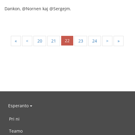
Dankon, @Nornen kaj @Sergejm.
22
«
<
20
21
23
24
>
»
Esperanto
Pri ni
Teamo