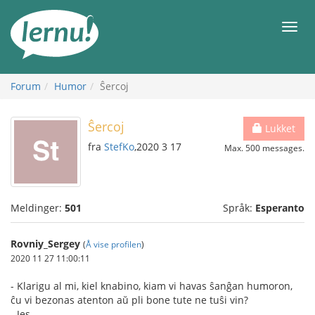
Til
innholdet
Meny
Forum
Humor
Ŝercoj
Ŝercoj
Lukket
fra
StefKo
,2020 3 17
Max. 500 messages.
Meldinger:
501
Språk:
Esperanto
Rovniy_Sergey
(
Å vise profilen
)
2020 11 27 11:00:11
- Klarigu al mi, kiel knabino, kiam vi havas ŝanĝan humoron,
ĉu vi bezonas atenton aŭ pli bone tute ne tuŝi vin?
- Jes.