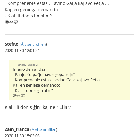
- Kompreneble estas ... avino Galja kaj avo Petja ...
Kaj jen geniega demando:
- Kial ili donis lin al ni?
😟👀🤭
StefKo
(
Å vise profilen
)
2020 11 30 12:01:24
Rovniy_Sergey:
Infano demandas:
- Panjo, ĉu paĉjo havas gepatrojn?
- Kompreneble estas ... avino Galja kaj avo Petja ...
Kaj jen geniega demando:
- Kial ili donis ĝin al ni?
😟👀🤭
Kial "ili donis
ĝin
" kaj ne "...
lin
"?
Zam_franca
(
Å vise profilen
)
2020 11 30 15:03:03