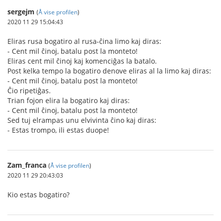
sergejm
(
Å vise profilen
)
2020 11 29 15:04:43
Eliras rusa bogatiro al rusa-ĉina limo kaj diras:
- Cent mil ĉinoj, batalu post la monteto!
Eliras cent mil ĉinoj kaj komenciĝas la batalo.
Post kelka tempo la bogatiro denove eliras al la limo kaj diras:
- Cent mil ĉinoj, batalu post la monteto!
Ĉio ripetiĝas.
Trian fojon elira la bogatiro kaj diras:
- Cent mil ĉinoj, batalu post la monteto!
Sed tuj elrampas unu elvivinta ĉino kaj diras:
- Estas trompo, ili estas duope!
Zam_franca
(
Å vise profilen
)
2020 11 29 20:43:03
Kio estas bogatiro?