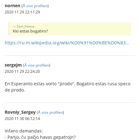
nornen
(
Å vise profilen
)
2020 11 29 22:11:29
Zam_franca:
Kio estas bogatiro?
https://ru.m.wikipedia.org/wiki/%D0%91%D0%BE%D0%B3...
sergejm
(
Å vise profilen
)
2020 11 29 22:24:20
En Esperanto estas vorto "prodo". Bogatiro estas rusa speco
de prodo.
Rovniy_Sergey
(
Å vise profilen
)
2020 11 30 06:12:14
Infano demandas:
- Panjo, ĉu paĉjo havas gepatrojn?