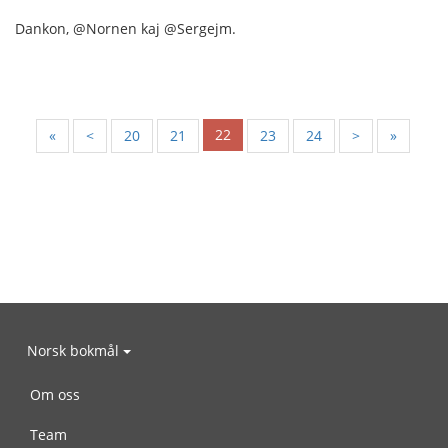
Dankon, @Nornen kaj @Sergejm.
22
«
<
20
21
23
24
>
»
Norsk bokmål
Om oss
Team