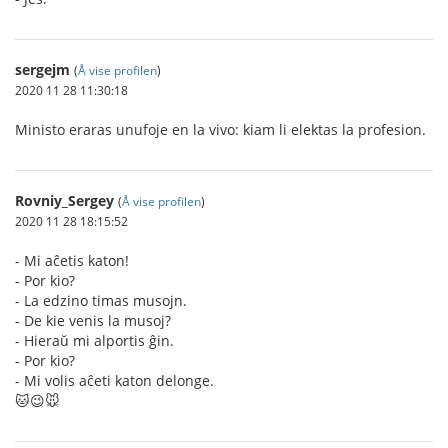
sergejm
(
Å vise profilen
)
2020 11 28 11:30:18
Ministo eraras unufoje en la vivo: kiam li elektas la profesion.
Rovniy_Sergey
(
Å vise profilen
)
2020 11 28 18:15:52
- Mi aĉetis katon!
- Por kio?
- La edzino timas musojn.
- De kie venis la musoj?
- Hieraŭ mi alportis ĝin.
- Por kio?
- Mi volis aĉeti katon delonge.
🐱😉🐭