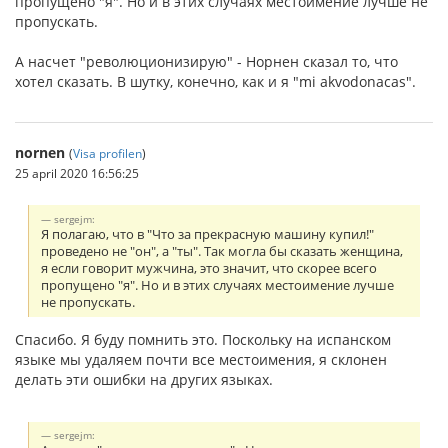
пропущено "я". Но и в этих случаях местоимение лучше не
пропускать.
А насчет "революционизирую" - Норнен сказал то, что
хотел сказать. В шутку, конечно, как и я "mi akvodonacas".
nornen
(
Visa profilen
)
25 april 2020 16:56:25
sergejm:
Я полагаю, что в "Что за прекрасную машину купил!"
проведено не "он", а "ты". Так могла бы сказать женщина,
я если говорит мужчина, это значит, что скорее всего
пропущено "я". Но и в этих случаях местоимение лучше
не пропускать.
Спасибо. Я буду помнить это. Поскольку на испанском
языке мы удаляем почти все местоимения, я склонен
делать эти ошибки на других языках.
sergejm: