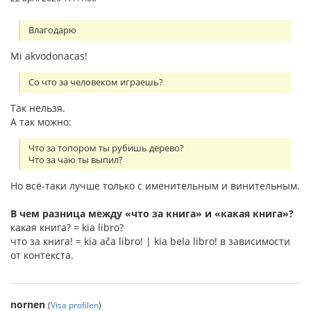
Влагодарю
Mi akvodonacas!
Со что за человеком играешь?
Так нельзя.
А так можно:
Что за топором ты рубишь дерево?
Что за чаю ты выпил?
Но всё-таки лучше только с именительным и винительным.
В чем разница между «что за книга» и «какая книга»?
какая книга? = kia libro?
что за книга! = kia aĉa libro! | kia bela libro! в зависимости
от контекста.
nornen
(
Visa profilen
)