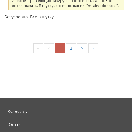
А насчет "революционизирую" - Норнен сказал то, что
хотел сказать. В шутку, конечно, как и я "mi akvodonacas".
Безусловно. Все в шутку.
1
«
<
2
>
»
Svenska
Om oss