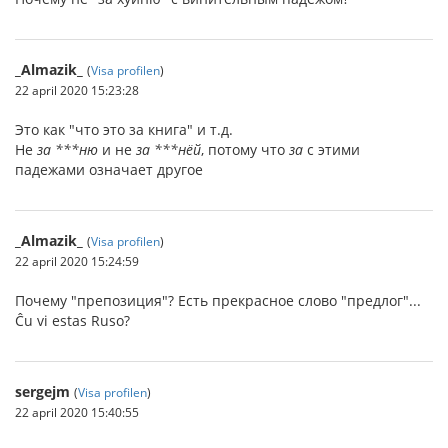
_Almazik_
(
Visa profilen
)
22 april 2020 15:23:28
Это как "что это за книга" и т.д.
Не
за ***ню
и не
за ***нёй
, потому что
за
с этими
падежами означает другое
_Almazik_
(
Visa profilen
)
22 april 2020 15:24:59
Почему "препозиция"? Есть прекрасное слово "предлог"...
Ĉu vi estas Ruso?
sergejm
(
Visa profilen
)
22 april 2020 15:40:55