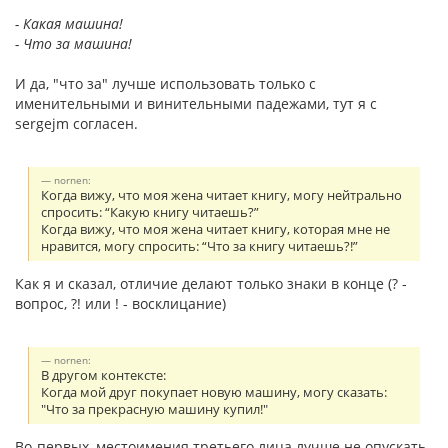
- Какая машина!
- Что за машина!
И да, "что за" лучше использовать только с
именительными и винительными падежами, тут я с
sergejm согласен.
nornen:
Когда вижу, что моя жена читает книгу, могу нейтрально
спросить: “Какую книгу читаешь?”
Когда вижу, что моя жена читает книгу, которая мне не
нравится, могу спросить: “Что за книгу читаешь?!”
Как я и сказал, отличие делают только знаки в конце (? -
вопрос, ?! или ! - восклицание)
nornen:
В другом контексте:
Когда мой друг покупает новую машину, могу сказать:
"Что за прекрасную машину купил!"
Во-первых, местоимения третьего лица лучше не опускать.