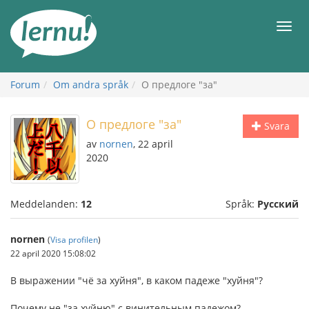
Till
sidans
Meny
innehåll
Forum
Om andra språk
О предлоге "за"
О предлоге "за"
Svara
av
nornen
, 22 april
2020
Meddelanden:
12
Språk:
Русский
nornen
(
Visa profilen
)
22 april 2020 15:08:02
В выражении "чё за хуйня", в каком падеже "хуйня"?
Почему не "за хуйню" с винительным падежом?