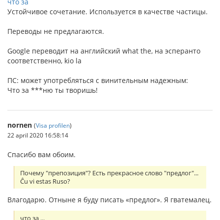
что за
Устойчивое сочетание. Используется в качестве частицы.
Переводы не предлагаются.
Google переводит на английский what the, на эсперанто
соответственно, kio la
ПС: может употребляться с винительным надежным:
Что за ***ню ты творишь!
nornen
(
Visa profilen
)
22 april 2020 16:58:14
Спасибо вам обоим.
Почему "препозиция"? Есть прекрасное слово "предлог"...
Ĉu vi estas Ruso?
Влагодарю. Отныне я буду писать «предлог». Я гватемалец.
что за ...