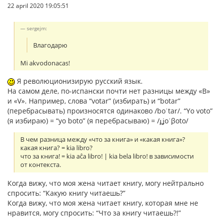
22 april 2020 19:05:51
sergejm:
Влагодарю
Mi akvodonacas!
Я революционизирую русский язык.
На самом деле, по-испански почти нет разницы между «B»
и «V». Например, слова “votar” (избирать) и “botar”
(перебрасывать) произносятся одинаково /boˈtar/. “Yo voto”
(я избираю) = “yo boto” (я перебрасываю) = /ɟʝoˈβoto/
В чем разница между «что за книга» и «какая книга»?
какая книга? = kia libro?
что за книга! = kia aĉa libro! | kia bela libro! в зависимости
от контекста.
Когда вижу, что моя жена читает книгу, могу нейтрально
спросить: “Какую книгу читаешь?”
Когда вижу, что моя жена читает книгу, которая мне не
нравится, могу спросить: “Что за книгу читаешь?!”