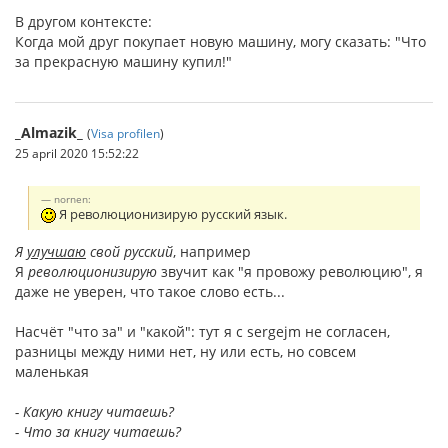
В другом контексте:
Когда мой друг покупает новую машину, могу сказать: "Что
за прекрасную машину купил!"
_Almazik_
(
Visa profilen
)
25 april 2020 15:52:22
nornen:
Я революционизирую русский язык.
Я
улучшаю
свой русский
, например
Я
революционизирую
звучит как "я провожу революцию", я
даже не уверен, что такое слово есть...
Насчёт "что за" и "какой": тут я с sergejm не согласен,
разницы между ними нет, ну или есть, но совсем
маленькая
- Какую книгу читаешь?
- Что за книгу читаешь?