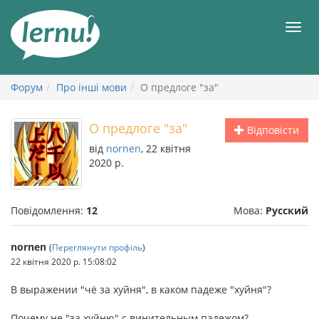
До
змісту
Мен
Форум
Про інші мови
О предлоге "за"
О предлоге "за"
Відповісти
від
nornen
, 22 квітня
2020 р.
Повідомлення:
12
Мова:
Русский
nornen
(
Переглянути профіль
)
22 квітня 2020 р. 15:08:02
В выражении "чё за хуйня", в каком падеже "хуйня"?
Почему не "за хуйню" с винительным падежом?