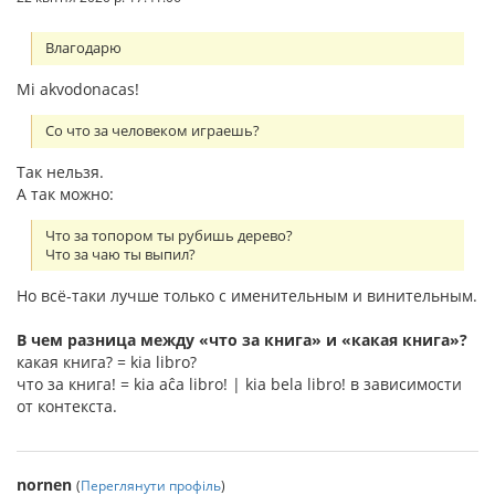
Влагодарю
Mi akvodonacas!
Со что за человеком играешь?
Так нельзя.
А так можно:
Что за топором ты рубишь дерево?
Что за чаю ты выпил?
Но всё-таки лучше только с именительным и винительным.
В чем разница между «что за книга» и «какая книга»?
какая книга? = kia libro?
что за книга! = kia aĉa libro! | kia bela libro! в зависимости
от контекста.
nornen
(
Переглянути профіль
)