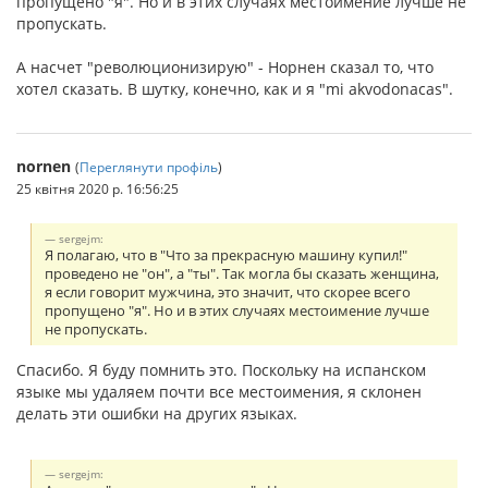
пропущено "я". Но и в этих случаях местоимение лучше не
пропускать.
А насчет "революционизирую" - Норнен сказал то, что
хотел сказать. В шутку, конечно, как и я "mi akvodonacas".
nornen
(
Переглянути профіль
)
25 квітня 2020 р. 16:56:25
sergejm:
Я полагаю, что в "Что за прекрасную машину купил!"
проведено не "он", а "ты". Так могла бы сказать женщина,
я если говорит мужчина, это значит, что скорее всего
пропущено "я". Но и в этих случаях местоимение лучше
не пропускать.
Спасибо. Я буду помнить это. Поскольку на испанском
языке мы удаляем почти все местоимения, я склонен
делать эти ошибки на других языках.
sergejm: