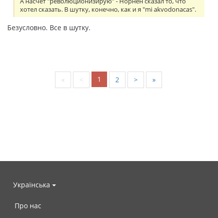
А насчет "революционизирую" - Норнен сказал то, что
хотел сказать. В шутку, конечно, как и я "mi akvodonacas".
Безусловно. Все в шутку.
1
«
<
2
>
»
Українська
Про нас