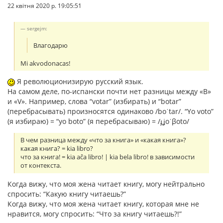
22 квітня 2020 р. 19:05:51
sergejm:
Влагодарю
Mi akvodonacas!
Я революционизирую русский язык.
На самом деле, по-испански почти нет разницы между «B»
и «V». Например, слова “votar” (избирать) и “botar”
(перебрасывать) произносятся одинаково /boˈtar/. “Yo voto”
(я избираю) = “yo boto” (я перебрасываю) = /ɟʝoˈβoto/
В чем разница между «что за книга» и «какая книга»?
какая книга? = kia libro?
что за книга! = kia aĉa libro! | kia bela libro! в зависимости
от контекста.
Когда вижу, что моя жена читает книгу, могу нейтрально
спросить: “Какую книгу читаешь?”
Когда вижу, что моя жена читает книгу, которая мне не
нравится, могу спросить: “Что за книгу читаешь?!”