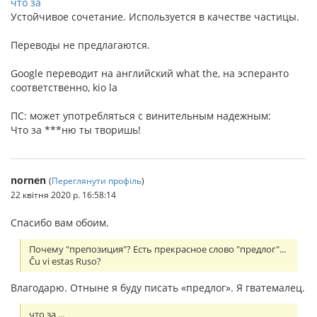
что за
Устойчивое сочетание. Используется в качестве частицы.
Переводы не предлагаются.
Google переводит на английский what the, на эсперанто
соответственно, kio la
ПС: может употребляться с винительным надежным:
Что за ***ню ты творишь!
nornen
(
Переглянути профіль
)
22 квітня 2020 р. 16:58:14
Спасибо вам обоим.
Почему "препозиция"? Есть прекрасное слово "предлог"...
Ĉu vi estas Ruso?
Влагодарю. Отныне я буду писать «предлог». Я гватемалец.
что за ...