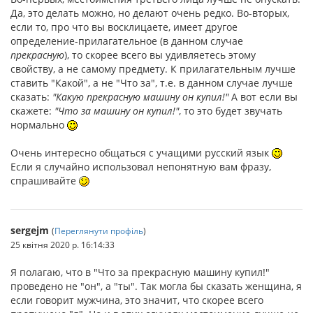
Да, это делать можно, но делают очень редко. Во-вторых,
если то, про что вы восклицаете, имеет другое
определение-прилагательное (в данном случае
прекрасную
), то скорее всего вы удивляетесь этому
свойству, а не самому предмету. К прилагательным лучше
ставить "Какой", а не "Что за", т.е. в данном случае лучше
сказать:
"Какую прекрасную машину он купил!"
А вот если вы
скажете:
"Что за машину он купил!"
, то это будет звучать
нормально
Очень интересно общаться с учащими русский язык
Если я случайно использовал непонятную вам фразу,
спрашивайте
sergejm
(
Переглянути профіль
)
25 квітня 2020 р. 16:14:33
Я полагаю, что в "Что за прекрасную машину купил!"
проведено не "он", а "ты". Так могла бы сказать женщина, я
если говорит мужчина, это значит, что скорее всего