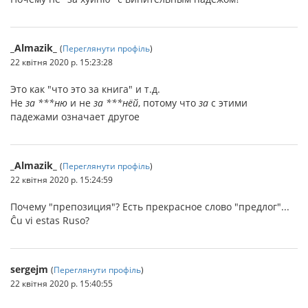
_Almazik_
(
Переглянути профіль
)
22 квітня 2020 р. 15:23:28
Это как "что это за книга" и т.д.
Не
за ***ню
и не
за ***нёй
, потому что
за
с этими
падежами означает другое
_Almazik_
(
Переглянути профіль
)
22 квітня 2020 р. 15:24:59
Почему "препозиция"? Есть прекрасное слово "предлог"...
Ĉu vi estas Ruso?
sergejm
(
Переглянути профіль
)
22 квітня 2020 р. 15:40:55