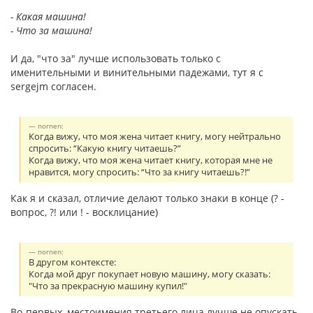
- Какая машина!
- Что за машина!
И да, "что за" лучше использовать только с
именительными и винительными падежами, тут я с
sergejm согласен.
nornen:
Когда вижу, что моя жена читает книгу, могу нейтрально
спросить: “Какую книгу читаешь?”
Когда вижу, что моя жена читает книгу, которая мне не
нравится, могу спросить: “Что за книгу читаешь?!”
Как я и сказал, отличие делают только знаки в конце (? -
вопрос, ?! или ! - восклицание)
nornen:
В другом контексте:
Когда мой друг покупает новую машину, могу сказать:
"Что за прекрасную машину купил!"
Во-первых, местоимения третьего лица лучше не опускать.