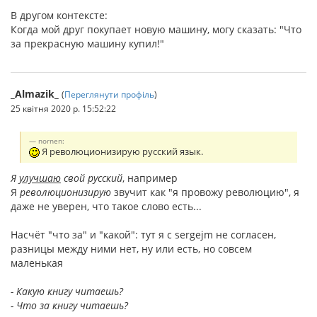
В другом контексте:
Когда мой друг покупает новую машину, могу сказать: "Что
за прекрасную машину купил!"
_Almazik_
(
Переглянути профіль
)
25 квітня 2020 р. 15:52:22
nornen:
Я революционизирую русский язык.
Я
улучшаю
свой русский
, например
Я
революционизирую
звучит как "я провожу революцию", я
даже не уверен, что такое слово есть...
Насчёт "что за" и "какой": тут я с sergejm не согласен,
разницы между ними нет, ну или есть, но совсем
маленькая
- Какую книгу читаешь?
- Что за книгу читаешь?