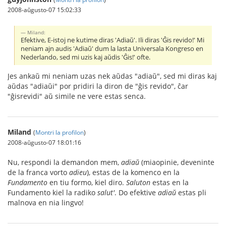
2008-aŭgusto-07 15:02:33
Miland:
Efektive, E-istoj ne kutime diras 'Adiaŭ'. Ili diras 'Ĝis revido!' Mi
neniam ajn audis 'Adiaŭ' dum la lasta Universala Kongreso en
Nederlando, sed mi uzis kaj aŭdis 'Ĝis!' ofte.
Jes ankaŭ mi neniam uzas nek aŭdas "adiaŭ", sed mi diras kaj
aŭdas "adiaŭi" por pridiri la diron de "ĝis revido", ĉar
"ĝisrevidi" aŭ simile ne vere estas senca.
Miland
(
Montri la profilon
)
2008-aŭgusto-07 18:01:16
Nu, respondi la demandon mem,
adiaŭ
(miaopinie, deveninte
de la franca vorto
adieu
), estas de la komenco en la
Fundamento
en tiu formo, kiel diro.
Saluton
estas en la
Fundamento kiel la radiko
salut'
. Do efektive
adiaŭ
estas pli
malnova en nia lingvo!