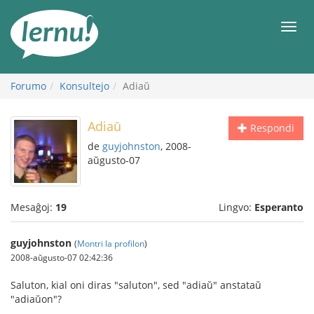
Al
la
Men
enhavo
Forumo
Konsultejo
Adiaŭ
Adiaŭ
Respondi
de
guyjohnston
, 2008-
aŭgusto-07
Mesaĝoj:
19
Lingvo:
Esperanto
guyjohnston
(
Montri la profilon
)
2008-aŭgusto-07 02:42:36
Saluton, kial oni diras "saluton", sed "adiaŭ" anstataŭ
"adiaŭon"?