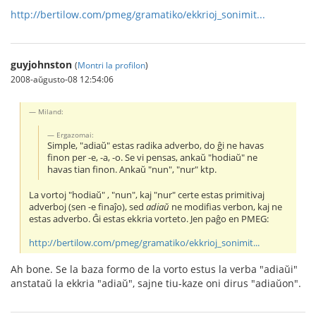
http://bertilow.com/pmeg/gramatiko/ekkrioj_sonimit...
guyjohnston
(
Montri la profilon
)
2008-aŭgusto-08 12:54:06
Miland:
Ergazomai:
Simple, "adiaŭ" estas radika adverbo, do ĝi ne havas
finon per -e, -a, -o. Se vi pensas, ankaŭ "hodiaŭ" ne
havas tian finon. Ankaŭ "nun", "nur" ktp.
La vortoj "hodiaŭ" , "nun", kaj "nur" certe estas primitivaj
adverboj (sen -e finaĵo), sed
adiaŭ
ne modifias verbon, kaj ne
estas adverbo. Ĝi estas ekkria vorteto. Jen paĝo en PMEG:
http://bertilow.com/pmeg/gramatiko/ekkrioj_sonimit...
Ah bone. Se la baza formo de la vorto estus la verba "adiaŭi"
anstataŭ la ekkria "adiaŭ", sajne tiu-kaze oni dirus "adiaŭon".