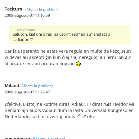
Taciturn_
(
Montri la profilon
)
2008-aŭgusto-07 11:10:59
guyjohnston:
Saluton, kial oni diras "saluton", sed "adiaŭ" anstataŭ
"adiaŭon"?
Ĉar la Esperanto ne estas vere regula en multe da kazoj.Nun
vi devas aŭ akcepti ĝin kun ĉiaj siaj nereguloj aŭ lerni ion ajn
alian,aŭ krei vian propran lingvon
Miland
(
Montri la profilon
)
2008-aŭgusto-07 13:22:47
Efektive, E-istoj ne kutime diras 'Adiaŭ'. Ili diras 'Ĝis revido!' Mi
neniam ajn audis 'Adiaŭ' dum la lasta Universala Kongreso en
Nederlando, sed mi uzis kaj aŭdis 'Ĝis!' ofte.
guyjohnston
(
Montri la profilon
)