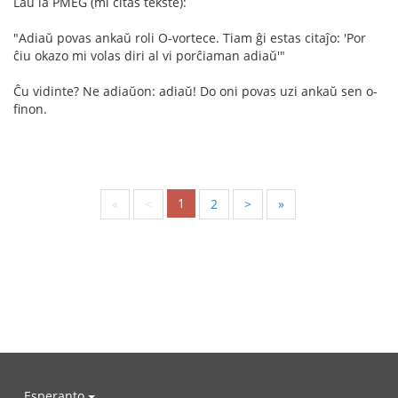
Laŭ la PMEG (mi citas tekste):
"Adiaŭ povas ankaŭ roli O-vortece. Tiam ĝi estas citaĵo: 'Por
ĉiu okazo mi volas diri al vi porĉiaman adiaŭ'"
Ĉu vidinte? Ne adiaŭon: adiaŭ! Do oni povas uzi ankaŭ sen o-
finon.
1
«
<
2
>
»
Esperanto