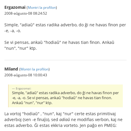
Ergazomai
(
Montri la profilon
)
2008-aŭgusto-08 08:24:52
Simple, "adiaŭ" estas radika adverbo, do ĝi ne havas finon per
-e, -a, -o.
Se vi pensas, ankaŭ "hodiaŭ" ne havas tian finon. Ankaŭ
"nun", "nur" ktp.
Miland
(
Montri la profilon
)
2008-aŭgusto-08 10:00:43
Ergazomai:
Simple, "adiaŭ" estas radika adverbo, do ĝi ne havas finon per
-e, -a, -o. Se vi pensas, ankaŭ "hodiaŭ" ne havas tian finon.
Ankaŭ "nun", "nur" ktp.
La vortoj "hodiaŭ" , "nun", kaj "nur" certe estas primitivaj
adverboj (sen -e finaĵo), sed
adiaŭ
ne modifias verbon, kaj ne
estas adverbo. Ĝi estas ekkria vorteto. Jen paĝo en PMEG: