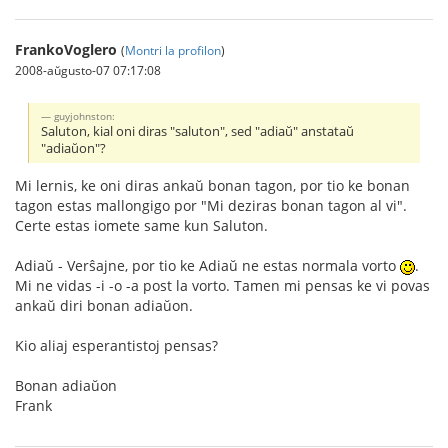
FrankoVoglero
(
Montri la profilon
)
2008-aŭgusto-07 07:17:08
guyjohnston:
Saluton, kial oni diras "saluton", sed "adiaŭ" anstataŭ
"adiaŭon"?
Mi lernis, ke oni diras ankaŭ bonan tagon, por tio ke bonan
tagon estas mallongigo por "Mi deziras bonan tagon al vi".
Certe estas iomete same kun Saluton.
Adiaŭ - Verŝajne, por tio ke Adiaŭ ne estas normala vorto
.
Mi ne vidas -i -o -a post la vorto. Tamen mi pensas ke vi povas
ankaŭ diri bonan adiaŭon.
Kio aliaj esperantistoj pensas?
Bonan adiaŭon
Frank