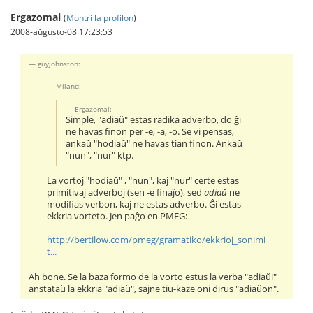
Ergazomai
(
Montri la profilon
)
2008-aŭgusto-08 17:23:53
guyjohnston:
Miland:
Ergazomai:
Simple, "adiaŭ" estas radika adverbo, do ĝi
ne havas finon per -e, -a, -o. Se vi pensas,
ankaŭ "hodiaŭ" ne havas tian finon. Ankaŭ
"nun", "nur" ktp.
La vortoj "hodiaŭ" , "nun", kaj "nur" certe estas
primitivaj adverboj (sen -e finaĵo), sed
adiaŭ
ne
modifias verbon, kaj ne estas adverbo. Ĝi estas
ekkria vorteto. Jen paĝo en PMEG:
http://bertilow.com/pmeg/gramatiko/ekkrioj_sonimi
t...
Ah bone. Se la baza formo de la vorto estus la verba "adiaŭi"
anstataŭ la ekkria "adiaŭ", sajne tiu-kaze oni dirus "adiaŭon".