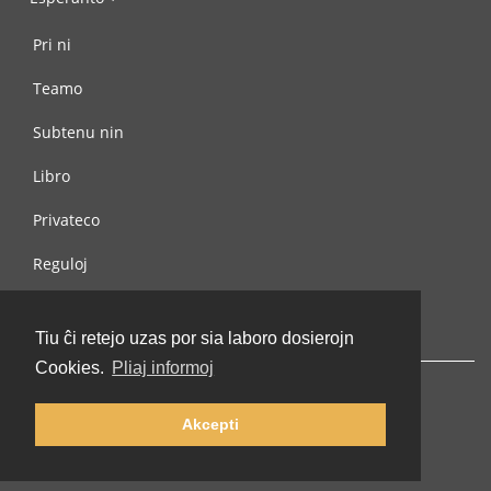
Pri ni
Teamo
Subtenu nin
Libro
Privateco
Reguloj
Kontaktu nin
Tiu ĉi retejo uzas por sia laboro dosierojn
Cookies.
Pliaj informoj
Akcepti
© 2002-2026 lernu.net |
Impressum