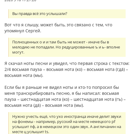
Вы правда всё это услышали?
Вот что я слышу, может быть, это связано с тем, что
упомянул Сергей.
Полноценных о и и там быть не может - иначе бы в
мелодию не попадали. Но редуцированные ъ и ь- вполне
могут.
Я скачал ноты песни и увидел, что первая строка с текстом:
2/4 восьмая пауза – восьмая нота (ко) – восьмая нота (гда́) –
восьмая нота (мы).
Если бы я раньше не видел ноты и кто-то попросил бы
меня транскрибировать песню, я бы написал: восьмая
пауза – шестнадцатая нота (ко) – шестнадцатая нота (гъ) –
восьмая нота (да́) – восьмая нота (мы).
Нужно учесть ещё, что ухо иностранца иначе делит звуки
на фонемы - например, русский на месте немецкого pf
услышит пф, а в немецком это один звук. А англичанин на
месте ц услышит ts.