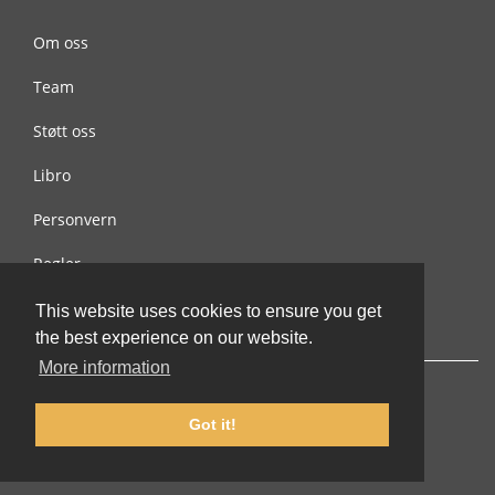
Om oss
Team
Støtt oss
Libro
Personvern
Regler
Kontakt oss
This website uses cookies to ensure you get
the best experience on our website.
More information
Got it!
© 2002-2026 lernu.net |
Impressum