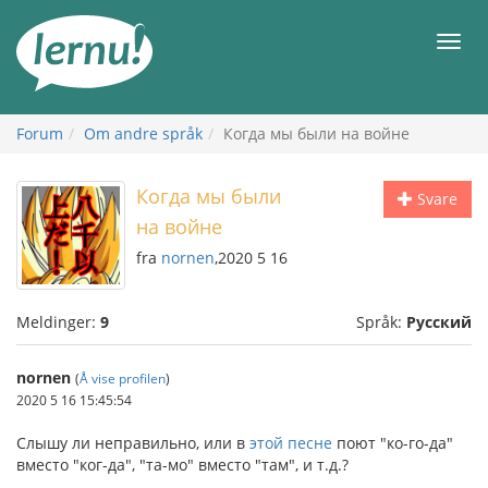
Til
innholdet
Meny
Forum
Om andre språk
Когда мы были на войне
Когда мы были
Svare
на войне
fra
nornen
,2020 5 16
Meldinger:
9
Språk:
Русский
nornen
(
Å vise profilen
)
2020 5 16 15:45:54
Слышу ли неправильно, или в
этой песне
поют "ко-го-да"
вместо "ког-да", "та-мо" вместо "там", и т.д.?