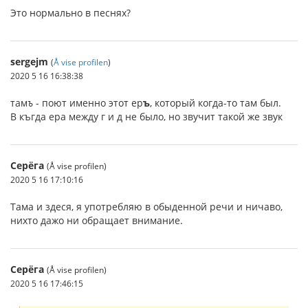
Это нормально в песнях?
sergejm
(
Å vise profilen
)
2020 5 16 16:38:38
там
ъ
- поют именно этот ер
ъ
, который когда-то там был.
В къгда ера между г и д не было, но звучит такой же звук
Серёга
(Å vise profilen)
2020 5 16 17:10:16
Тама и здеся, я употребляю в обыденной речи и ничаво,
нихто дажо ни обращает внимание.
Серёга
(Å vise profilen)
2020 5 16 17:46:15