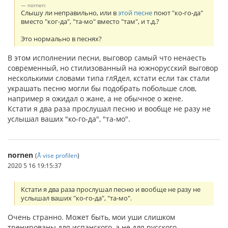
nornen:
Слышу ли неправильно, или в
этой песне
поют "ко-го-да"
вместо "ког-да", "та-мо" вместо "там", и т.д.?
Это нормально в песнях?
В этом исполнении песни, выговор самый что ненаесть
современный, но стилизованный на южнорусский выговор
несколькими словами типа глЯдел, кстати если так стали
украшать песню могли бы подобрать побольше слов,
например я ожидал о жане, а не обычное о жене.
Кстати я два раза прослушал песню и вообще не разу не
услышал ваших "ко-го-да", "та-мо".
nornen
(
Å vise profilen
)
2020 5 16 19:15:37
Кстати я два раза прослушал песню и вообще не разу не
услышал ваших "ко-го-да", "та-мо".
Очень странно. Может быть, мои уши слишком
тренированы для испанского, а не для русского.