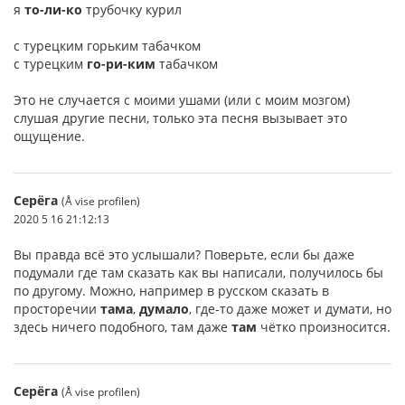
я
то-ли-ко
трубочку курил
с турецким горьким табачком
с турецким
го-ри-ким
табачком
Это не случается с моими ушами (или с моим мозгом)
слушая другие песни, только эта песня вызывает это
ощущение.
Серёга
(Å vise profilen)
2020 5 16 21:12:13
Вы правда всё это услышали? Поверьте, если бы даже
подумали где там сказать как вы написали, получилось бы
по другому. Можно, например в русском сказать в
просторечии
тама
,
думало
, где-то даже может и думати, но
здесь ничего подобного, там даже
там
чётко произносится.
Серёга
(Å vise profilen)