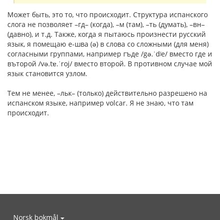
Может быть, это то, что происходит. Структура испанского
слога не позволяет –гд– (когда), –м (там), –ть (думать), –вн–
(давно), и т.д. Также, когда я пытаюсь произнести русский
язык, я помещаю e-шва (ə) в слова со сложными (для меня)
согласными группами, например гъде /gə.ˈdʲe/ вместо где и
въторой /və.tɐ.ˈroj/ вместо второй. В противном случае мой
язык становится узлом.
Тем не менее, –льк– (только) действительно разрешено на
испанском языке, например volcar. Я не знаю, что там
происходит.
Norsk bokmål