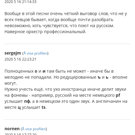
2020 5 16 21:14:33
Вообще в этой песни очень чёткий выговор слов, что не у
всех певцов бывает, когда вообще почти разобрать
невозможно, хоть чувствуется, что поют на русском.
Наверное оркестр профессиональный.
sergejm
(
Å vise profilen
)
2020 5 16 22:23:21
Полноценных
о
и
и
там быть не может - иначе бы в
мелодию не попадали. Но редуцированные
ъ
и
ь
- вполне
могут.
Нужно учесть ещё, что ухо иностранца иначе делит звуки
на фонемы - например, русский на месте немецкого
pf
услышит
пф
, а в немецком это один звук. А англичанин на
месте
ц
услышит
ts
.
nornen
(
Å vise profilen
)
2020 5 18 17:27:20