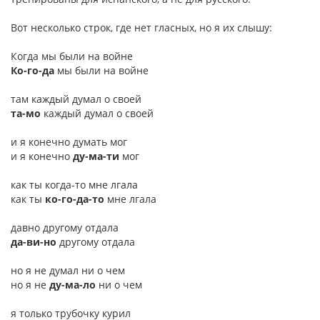
Вот несколько строк, где нет гласных, но я их слышу:
Когда мы были на войне
Ко-го-да
мы были на войне
там каждый думал о своей
та-мо
каждый думал о своей
и я конечно думать мог
и я конечно
ду-ма-ти
мог
как ты когда-то мне лгала
как ты
ко-го-да-то
мне лгала
давно другому отдала
да-ви-но
другому отдала
но я не думал ни о чем
но я не
ду-ма-ло
ни о чем
я только трубочку курил