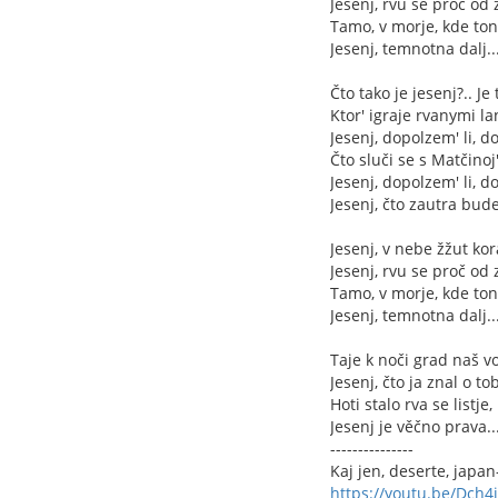
Jesenj, rvu se proč od 
Tamo, v morje, kde to
Jesenj, temnotna dalj..
Čto tako je jesenj?.. Je 
Ktor' igraje rvanymi la
Jesenj, dopolzem' li, do
Čto sluči se s Matčinoj
Jesenj, dopolzem' li, do
Jesenj, čto zautra bud
Jesenj, v nebe žžut kor
Jesenj, rvu se proč od 
Tamo, v morje, kde to
Jesenj, temnotna dalj..
Taje k noči grad naš v
Jesenj, čto ja znal o to
Hoti stalo rva se listje,
Jesenj je věčno prava..
---------------
Kaj jen, deserte, japan
https://youtu.be/Dch