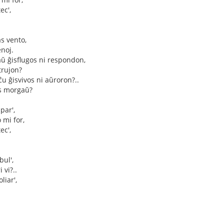
ec',
as vento,
enoj.
ŭ ĝisflugos ni respondon,
trujon?
ĉu ĝisvivos ni aŭroron?..
as morgaŭ?
par',
 mi for,
ec',
ul',
 vi?..
liar',