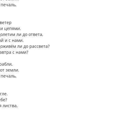
 печаль,
 ветер
и цепями.
долетим ли до ответа,
ой и с нами.
доживём ли до рассвета?
завтра с нами?
рабли,
от земли.
 печаль,
гле.
ебе?
я листва,