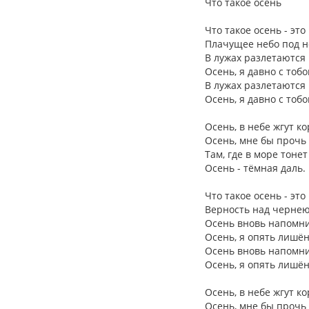
Что такое осень
Что такое осень - это
Плачущее небо под н
В лужах разлетаются 
Осень, я давно с тоб
В лужах разлетаются 
Осень, я давно с тоб
Осень, в небе жгут ко
Осень, мне бы прочь 
Там, где в море тонет
Осень - тёмная даль.
Что такое осень - это
Верность над черне
Осень вновь напомни
Осень, я опять лишён
Осень вновь напомни
Осень, я опять лишён
Осень, в небе жгут ко
Осень, мне бы прочь 