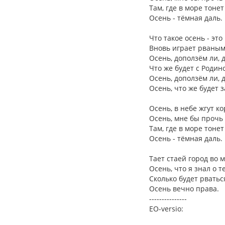
Там, где в море тонет
Осень - тёмная даль.
Что такое осень - это
Вновь играет рваным
Осень, доползём ли, 
Что же будет с Родин
Осень, доползём ли, 
Осень, что же будет 
Осень, в небе жгут ко
Осень, мне бы прочь 
Там, где в море тонет
Осень - тёмная даль.
Тает стаей город во м
Осень, что я знал о т
Сколько будет рватьс
Осень вечно права.
---------------
EO-versio: