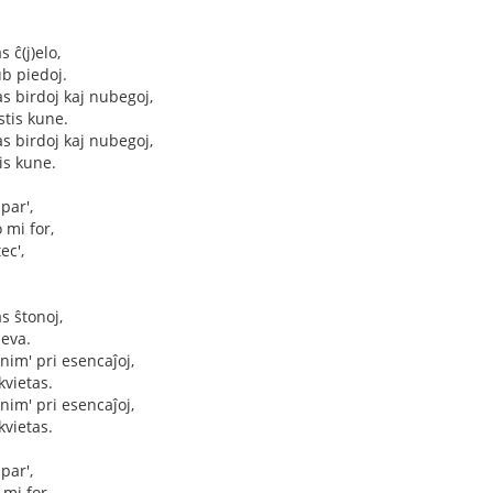
s ĉ(j)elo,
ub piedoj.
as birdoj kaj nubegoj,
stis kune.
as birdoj kaj nubegoj,
is kune.
par',
 mi for,
ec',
as ŝtonoj,
Neva.
im' pri esencaĵoj,
vietas.
im' pri esencaĵoj,
vietas.
par',
 mi for,