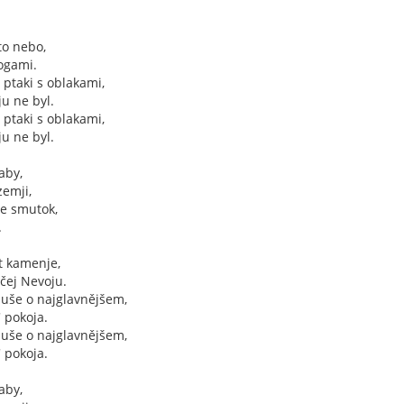
 to nebo,
ogami.
 ptaki s oblakami,
ju ne byl.
 ptaki s oblakami,
ju ne byl.
aby,
zemji,
ne smutok,
.
ut kamenje,
čej Nevoju.
duše o najglavnějšem,
' pokoja.
duše o najglavnějšem,
' pokoja.
aby,