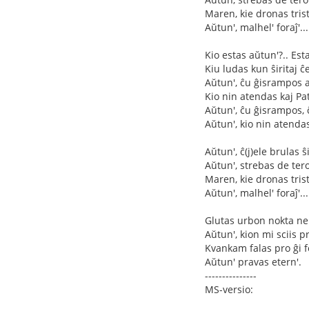
Maren, kie dronas trist
Aŭtun', malhel' foraĵ'...
Kio estas aŭtun'?.. Est
Kiu ludas kun ŝiritaj ĉ
Aŭtun', ĉu ĝisrampos a
Kio nin atendas kaj Pa
Aŭtun', ĉu ĝisrampos, 
Aŭtun', kio nin atend
Aŭtun', ĉ(j)ele brulas ŝi
Aŭtun', strebas de tero
Maren, kie dronas trist
Aŭtun', malhel' foraĵ'...
Glutas urbon nokta neb
Aŭtun', kion mi sciis pri
Kvankam falas pro ĝi fo
Aŭtun' pravas etern'.
---------------
MS-versio: