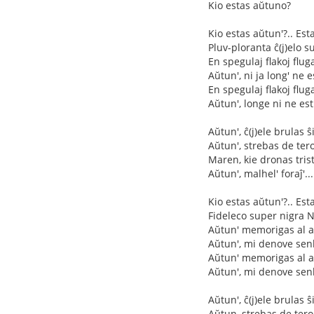
Kio estas aŭtuno?
Kio estas aŭtun'?.. Esta
Pluv-ploranta ĉ(j)elo s
En spegulaj flakoj flug
Aŭtun', ni ja long' ne e
En spegulaj flakoj flug
Aŭtun', longe ni ne est
Aŭtun', ĉ(j)ele brulas ŝi
Aŭtun', strebas de tero
Maren, kie dronas trist
Aŭtun', malhel' foraĵ'...
Kio estas aŭtun'?.. Est
Fideleco super nigra 
Aŭtun' memorigas al an
Aŭtun', mi denove senk
Aŭtun' memorigas al an
Aŭtun', mi denove senk
Aŭtun', ĉ(j)ele brulas ŝi
Aŭtun, strebas de tero