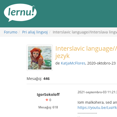
Al
la
enhavo
Forumo
Pri aliaj lingvoj
Interslavic language//Interslava lin
Interslavic language/
jezyk
de
KatjaMcFlores
, 2020-oktobro-23
Mesaĝoj:
446
2021-septembro-03 11:21:
IgorSokoloff
0
Iom malkohera, sed an
Mesaĝoj: 618
https://youtu.be/LvaY
---------------