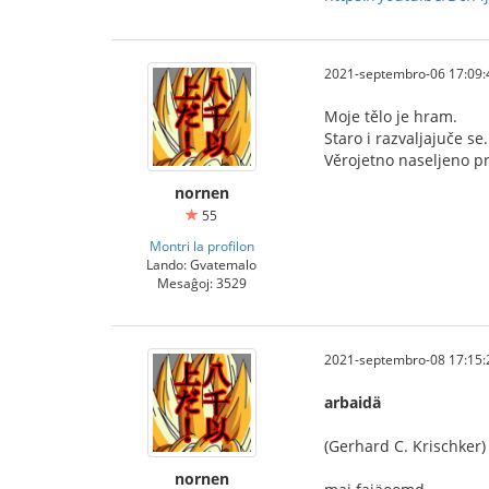
2021-septembro-06 17:09:
Moje tělo je hram.
Staro i razvaljajuče se.
Věrojetno naseljeno p
nornen
55
Montri la profilon
Lando: Gvatemalo
Mesaĝoj: 3529
2021-septembro-08 17:15:
arbaidä
(Gerhard C. Krischker)
nornen