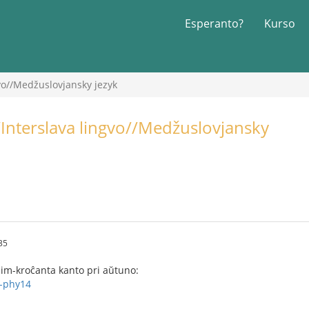
Esperanto?
Kurso
gvo//Medžuslovjansky jezyk
/Interslava lingvo//Medžuslovjansky
35
im-kroĉanta kanto pri aŭtuno:
k-phy14