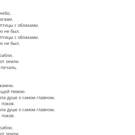
 небо,
огами.
птицы с облаками,
ою не был.
птицы с облаками,
ою не был.
рабли,
от земли.
 печаль,
 камни,
ющей Невою.
ла душе о самом главном,
 покоя.
ла душе о самом главном,
 покоя.
рабли,
от земли.