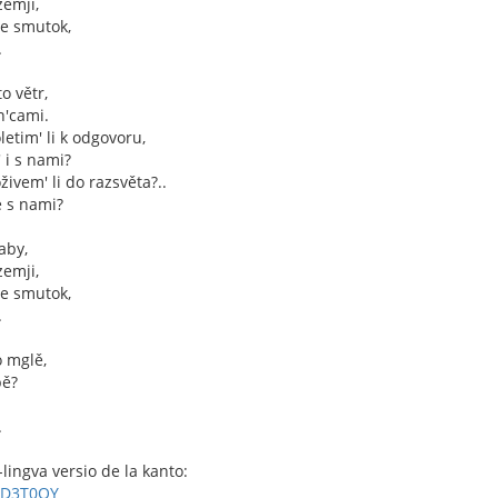
zemji,
ne smutok,
.
to větr,
n'cami.
letim' li k odgovoru,
' i s nami?
živem' li do razsvěta?..
e s nami?
aby,
zemji,
ne smutok,
.
o mglě,
bě?
.
-lingva versio de la kanto:
4jD3T0OY