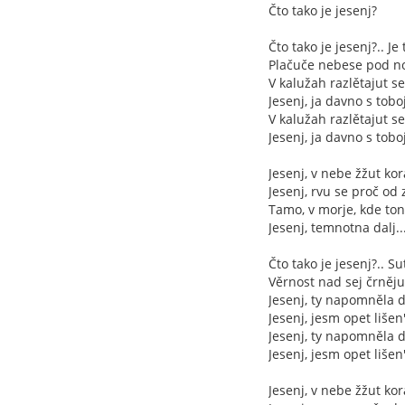
Čto tako je jesenj?
Čto tako je jesenj?.. Je
Plačuče nebese pod n
V kalužah razlětajut se
Jesenj, ja davno s tobo
V kalužah razlětajut se
Jesenj, ja davno s tobo
Jesenj, v nebe žžut kor
Jesenj, rvu se proč od 
Tamo, v morje, kde to
Jesenj, temnotna dalj..
Čto tako je jesenj?.. S
Věrnost nad sej črněju
Jesenj, ty napomněla 
Jesenj, jesm opet lišen
Jesenj, ty napomněla 
Jesenj, jesm opet lišen
Jesenj, v nebe žžut kor