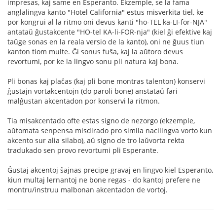
impresas, kaj same en Esperanto. Ekzemple, se la fama
anglalingva kanto "Hotel California" estus misverkita tiel, ke
por kongrui al la ritmo oni devus kanti "ho-TEL ka-LI-for-NJA"
antataŭ ĝustakcente "HO-tel KA-li-FOR-nja" (kiel ĝi efektive kaj
taŭge sonas en la reala versio de la kanto), oni ne ĝuus tiun
kanton tiom multe. Ĝi sonus fuŝa, kaj la aŭtoro devus
revortumi, por ke la lingvo sonu pli natura kaj bona.
Pli bonas kaj plaĉas (kaj pli bone montras talenton) konservi
ĝustajn vortakcentojn (do paroli bone) anstataŭ fari
malĝustan akcentadon por konservi la ritmon.
Tia misakcentado ofte estas signo de nezorgo (ekzemple,
aŭtomata senpensa misdirado pro simila nacilingva vorto kun
akcento sur alia silabo), aŭ signo de tro laŭvorta rekta
tradukado sen provo revortumi pli Esperante.
Ĝustaj akcentoj ŝajnas precipe gravaj en lingvo kiel Esperanto,
kiun multaj lernantoj ne bone regas - do kantoj prefere ne
montru/instruu malbonan akcentadon de vortoj.