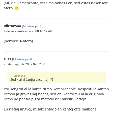
(Mi, kiel komencanto, vere malbonas Eon, sed estas nekonscie
afero.
)
Viktoro44
(
Mostrar perfil
)
4 de septiembre de 2008 10:12:49
(nekonsciA afero)
russ
(
Mostrar perfil
)
25 de mayo de 2009 09:52:30
Stephan S:
Sed kial vi ŝanĝu akcentojn??
Por kongrui al la kanta ritmo, kompreneble. Respekti la kantan
ritmon ja gravas kaj bonas, sed oni konformu al la originala
ritmo ne per tia pigra metodo kiel misdiri vortojn!
En naciaj lingvoj, misakcentado en kantoj ofte malbone