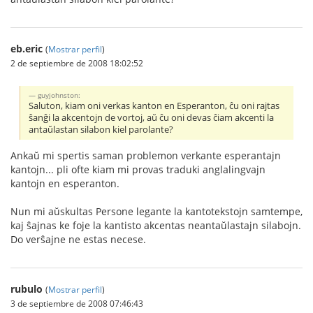
eb.eric
(
Mostrar perfil
)
2 de septiembre de 2008 18:02:52
guyjohnston:
Saluton, kiam oni verkas kanton en Esperanton, ĉu oni rajtas
ŝanĝi la akcentojn de vortoj, aŭ ĉu oni devas ĉiam akcenti la
antaŭlastan silabon kiel parolante?
Ankaŭ mi spertis saman problemon verkante esperantajn
kantojn... pli ofte kiam mi provas traduki anglalingvajn
kantojn en esperanton.
Nun mi aŭskultas Persone legante la kantotekstojn samtempe,
kaj ŝajnas ke foje la kantisto akcentas neantaŭlastajn silabojn.
Do verŝajne ne estas necese.
rubulo
(
Mostrar perfil
)
3 de septiembre de 2008 07:46:43