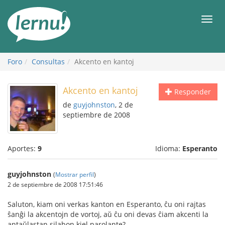
Contenido
Men
Foro
Consultas
Akcento en kantoj
Akcento en kantoj
Responder
de
guyjohnston
, 2 de
septiembre de 2008
Aportes:
9
Idioma:
Esperanto
guyjohnston
(
Mostrar perfil
)
2 de septiembre de 2008 17:51:46
Saluton, kiam oni verkas kanton en Esperanto, ĉu oni rajtas
ŝanĝi la akcentojn de vortoj, aŭ ĉu oni devas ĉiam akcenti la
antaŭlastan silabon kiel parolante?