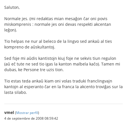
Saluton,
Normale jes. (mi redaktas mian mesaĝon ĉar oni povis
miskomprenis : normale jes oni devas respekti akcentan
leĝon).
Tio helpas ne nur al beleco de la lingvo sed ankaŭ al ties
kompreno de aŭskultantoj.
Sed foje mi aŭdis kantistojn kiuj foje ne sekvis tiun regulon
(aŭ eĉ tute ne sed tio igas la kanton malbela kaĉo). Tamen mi
dubas, ke Persone tre uzis tion.
Tio estas teda ankaŭ kiam oni volas traduki franclingvajn
kantojn al esperanto ĉar en la franca la akcento troviĝas sur la
lasta silabo.
vmel
(
Mostrar perfil
)
4 de septiembre de 2008 08:59:42