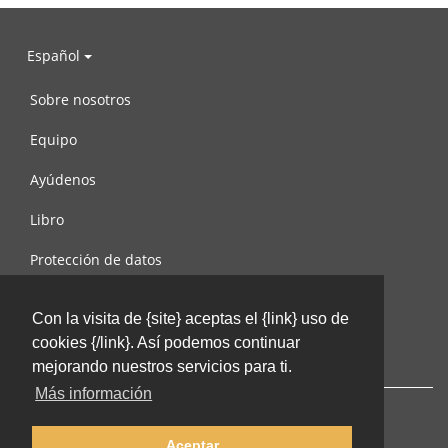
Español
Sobre nosotros
Equipo
Ayúdenos
Libro
Protección de datos
Condiciones de uso
Con la visita de {site} aceptas el {link} uso de
Contáctenos
cookies {/link}. Así podemos continuar
mejorando nuestros servicios para ti.
Más información
Aceptar