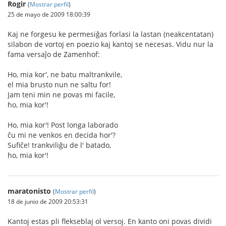
Rogir
(
Mostrar perfil
)
25 de mayo de 2009 18:00:39
Kaj ne forgesu ke permesiĝas forlasi la lastan (neakcentatan)
silabon de vortoj en poezio kaj kantoj se necesas. Vidu nur la
fama versaĵo de Zamenhof:
Ho, mia kor', ne batu maltrankvile,
el mia brusto nun ne saltu for!
Jam teni min ne povas mi facile,
ho, mia kor'!
Ho, mia kor'! Post longa laborado
ĉu mi ne venkos en decida hor'?
Sufiĉe! trankviliĝu de l' batado,
ho, mia kor'!
maratonisto
(
Mostrar perfil
)
18 de junio de 2009 20:53:31
Kantoj estas pli flekseblaj ol versoj. En kanto oni povas dividi