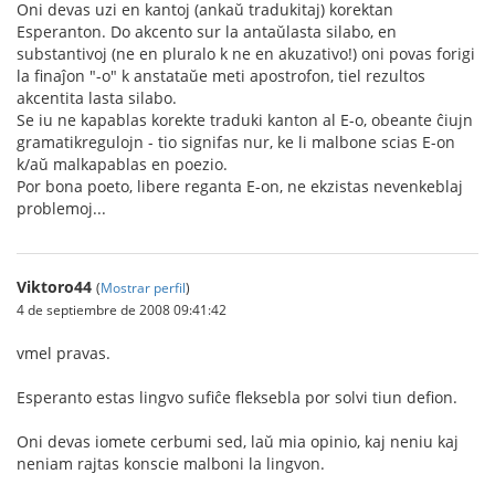
Oni devas uzi en kantoj (ankaŭ tradukitaj) korektan
Esperanton. Do akcento sur la antaŭlasta silabo, en
substantivoj (ne en pluralo k ne en akuzativo!) oni povas forigi
la finaĵon "-o" k anstataŭe meti apostrofon, tiel rezultos
akcentita lasta silabo.
Se iu ne kapablas korekte traduki kanton al E-o, obeante ĉiujn
gramatikregulojn - tio signifas nur, ke li malbone scias E-on
k/aŭ malkapablas en poezio.
Por bona poeto, libere reganta E-on, ne ekzistas nevenkeblaj
problemoj...
Viktoro44
(
Mostrar perfil
)
4 de septiembre de 2008 09:41:42
vmel pravas.
Esperanto estas lingvo sufiĉe fleksebla por solvi tiun defion.
Oni devas iomete cerbumi sed, laŭ mia opinio, kaj neniu kaj
neniam rajtas konscie malboni la lingvon.