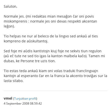
Saluton,
Normale jes. (mi redaktas mian mesaĝon ĉar oni povis
miskomprenis : normale jes oni devas respekti akcentan
leĝon).
Tio helpas ne nur al beleco de la lingvo sed ankaŭ al ties
kompreno de aŭskultantoj.
Sed foje mi aŭdis kantistojn kiuj foje ne sekvis tiun regulon
(aŭ eĉ tute ne sed tio igas la kanton malbela kaĉo). Tamen mi
dubas, ke Persone tre uzis tion.
Tio estas teda ankaŭ kiam oni volas traduki franclingvajn
kantojn al esperanto ĉar en la franca la akcento troviĝas sur la
lasta silabo.
vmel
(
Tunjukkan profil
)
4 September 2008 08.59.42