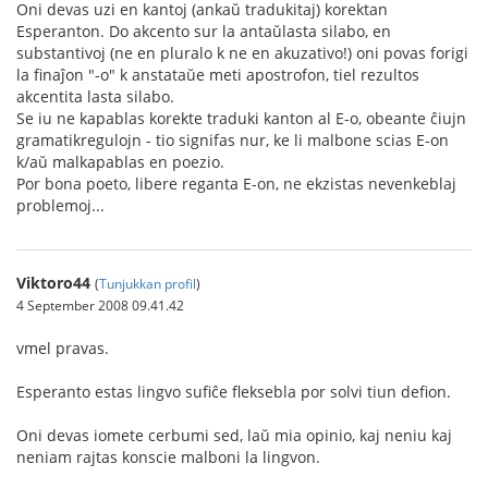
Oni devas uzi en kantoj (ankaŭ tradukitaj) korektan
Esperanton. Do akcento sur la antaŭlasta silabo, en
substantivoj (ne en pluralo k ne en akuzativo!) oni povas forigi
la finaĵon "-o" k anstataŭe meti apostrofon, tiel rezultos
akcentita lasta silabo.
Se iu ne kapablas korekte traduki kanton al E-o, obeante ĉiujn
gramatikregulojn - tio signifas nur, ke li malbone scias E-on
k/aŭ malkapablas en poezio.
Por bona poeto, libere reganta E-on, ne ekzistas nevenkeblaj
problemoj...
Viktoro44
(
Tunjukkan profil
)
4 September 2008 09.41.42
vmel pravas.
Esperanto estas lingvo sufiĉe fleksebla por solvi tiun defion.
Oni devas iomete cerbumi sed, laŭ mia opinio, kaj neniu kaj
neniam rajtas konscie malboni la lingvon.