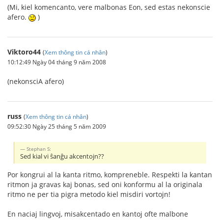
(Mi, kiel komencanto, vere malbonas Eon, sed estas nekonscie
afero.
)
Viktoro44
(
Xem thông tin cá nhân
)
10:12:49 Ngày 04 tháng 9 năm 2008
(nekonsciA afero)
russ
(
Xem thông tin cá nhân
)
09:52:30 Ngày 25 tháng 5 năm 2009
Stephan S:
Sed kial vi ŝanĝu akcentojn??
Por kongrui al la kanta ritmo, kompreneble. Respekti la kantan
ritmon ja gravas kaj bonas, sed oni konformu al la originala
ritmo ne per tia pigra metodo kiel misdiri vortojn!
En naciaj lingvoj, misakcentado en kantoj ofte malbone