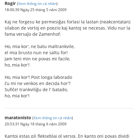
Rogir
(
Xem thông tin cá nhân
)
18:00:39 Ngày 25 tháng 5 năm 2009
Kaj ne forgesu ke permesiĝas forlasi la lastan (neakcentatan)
silabon de vortoj en poezio kaj kantoj se necesas. Vidu nur la
fama versaĵo de Zamenhof:
Ho, mia kor', ne batu maltrankvile,
el mia brusto nun ne saltu for!
Jam teni min ne povas mi facile,
ho, mia kor'!
Ho, mia kor'! Post longa laborado
ĉu mi ne venkos en decida hor'?
Sufiĉe! trankviliĝu de l' batado,
ho, mia kor'!
maratonisto
(
Xem thông tin cá nhân
)
20:53:31 Ngày 18 tháng 6 năm 2009
Kantoj estas pli flekseblaj ol versoj. En kanto oni povas dividi