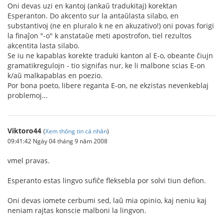
Oni devas uzi en kantoj (ankaŭ tradukitaj) korektan
Esperanton. Do akcento sur la antaŭlasta silabo, en
substantivoj (ne en pluralo k ne en akuzativo!) oni povas forigi
la finaĵon "-o" k anstataŭe meti apostrofon, tiel rezultos
akcentita lasta silabo.
Se iu ne kapablas korekte traduki kanton al E-o, obeante ĉiujn
gramatikregulojn - tio signifas nur, ke li malbone scias E-on
k/aŭ malkapablas en poezio.
Por bona poeto, libere reganta E-on, ne ekzistas nevenkeblaj
problemoj...
Viktoro44
(
Xem thông tin cá nhân
)
09:41:42 Ngày 04 tháng 9 năm 2008
vmel pravas.
Esperanto estas lingvo sufiĉe fleksebla por solvi tiun defion.
Oni devas iomete cerbumi sed, laŭ mia opinio, kaj neniu kaj
neniam rajtas konscie malboni la lingvon.