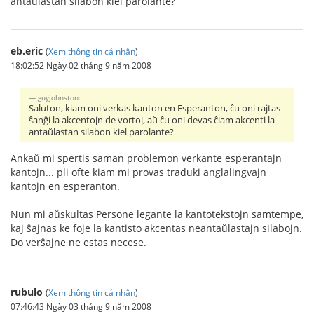
antaŭlastan silabon kiel parolante?
eb.eric
(
Xem thông tin cá nhân
)
18:02:52 Ngày 02 tháng 9 năm 2008
guyjohnston:
Saluton, kiam oni verkas kanton en Esperanton, ĉu oni rajtas
ŝanĝi la akcentojn de vortoj, aŭ ĉu oni devas ĉiam akcenti la
antaŭlastan silabon kiel parolante?
Ankaŭ mi spertis saman problemon verkante esperantajn
kantojn... pli ofte kiam mi provas traduki anglalingvajn
kantojn en esperanton.
Nun mi aŭskultas Persone legante la kantotekstojn samtempe,
kaj ŝajnas ke foje la kantisto akcentas neantaŭlastajn silabojn.
Do verŝajne ne estas necese.
rubulo
(
Xem thông tin cá nhân
)
07:46:43 Ngày 03 tháng 9 năm 2008