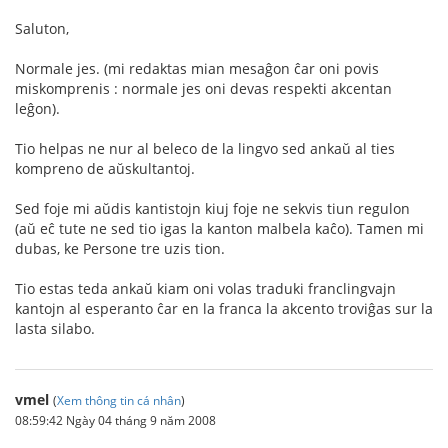
Saluton,
Normale jes. (mi redaktas mian mesaĝon ĉar oni povis
miskomprenis : normale jes oni devas respekti akcentan
leĝon).
Tio helpas ne nur al beleco de la lingvo sed ankaŭ al ties
kompreno de aŭskultantoj.
Sed foje mi aŭdis kantistojn kiuj foje ne sekvis tiun regulon
(aŭ eĉ tute ne sed tio igas la kanton malbela kaĉo). Tamen mi
dubas, ke Persone tre uzis tion.
Tio estas teda ankaŭ kiam oni volas traduki franclingvajn
kantojn al esperanto ĉar en la franca la akcento troviĝas sur la
lasta silabo.
vmel
(
Xem thông tin cá nhân
)
08:59:42 Ngày 04 tháng 9 năm 2008