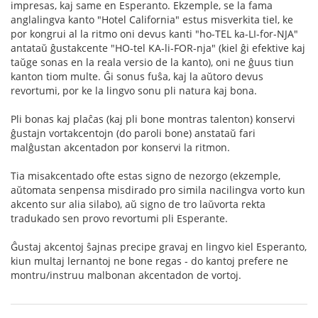
impresas, kaj same en Esperanto. Ekzemple, se la fama
anglalingva kanto "Hotel California" estus misverkita tiel, ke
por kongrui al la ritmo oni devus kanti "ho-TEL ka-LI-for-NJA"
antataŭ ĝustakcente "HO-tel KA-li-FOR-nja" (kiel ĝi efektive kaj
taŭge sonas en la reala versio de la kanto), oni ne ĝuus tiun
kanton tiom multe. Ĝi sonus fuŝa, kaj la aŭtoro devus
revortumi, por ke la lingvo sonu pli natura kaj bona.
Pli bonas kaj plaĉas (kaj pli bone montras talenton) konservi
ĝustajn vortakcentojn (do paroli bone) anstataŭ fari
malĝustan akcentadon por konservi la ritmon.
Tia misakcentado ofte estas signo de nezorgo (ekzemple,
aŭtomata senpensa misdirado pro simila nacilingva vorto kun
akcento sur alia silabo), aŭ signo de tro laŭvorta rekta
tradukado sen provo revortumi pli Esperante.
Ĝustaj akcentoj ŝajnas precipe gravaj en lingvo kiel Esperanto,
kiun multaj lernantoj ne bone regas - do kantoj prefere ne
montru/instruu malbonan akcentadon de vortoj.