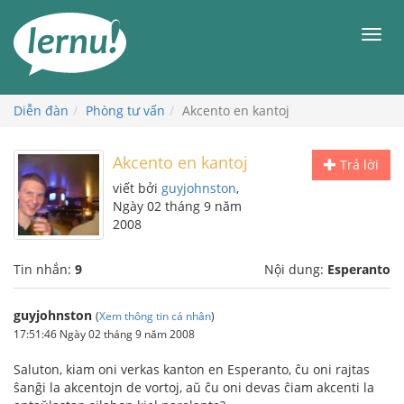
Đi
đến
Men
phần
nội
dung
Diễn đàn
Phòng tư vấn
Akcento en kantoj
Akcento en kantoj
Trả lời
viết bởi
guyjohnston
,
Ngày 02 tháng 9 năm
2008
Tin nhắn:
9
Nội dung:
Esperanto
guyjohnston
(
Xem thông tin cá nhân
)
17:51:46 Ngày 02 tháng 9 năm 2008
Saluton, kiam oni verkas kanton en Esperanto, ĉu oni rajtas
ŝanĝi la akcentojn de vortoj, aŭ ĉu oni devas ĉiam akcenti la