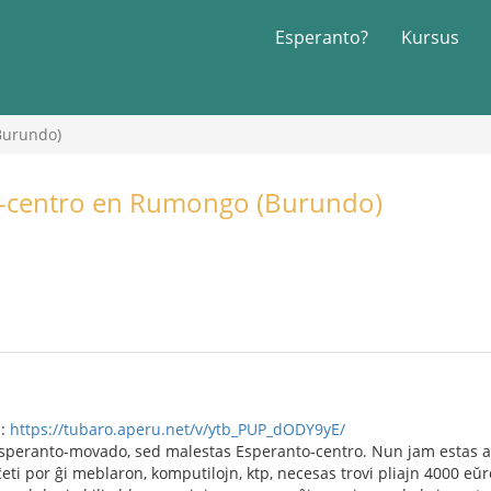
Esperanto?
Kursus
Burundo)
o-centro en Rumongo (Burundo)
n:
https://tubaro.aperu.net/v/ytb_PUP_dODY9yE/
speranto-movado, sed malestas Esperanto-centro. Nun jam estas a
ĉeti por ĝi meblaron, komputilojn, ktp, necesas trovi pliajn 4000 eŭr