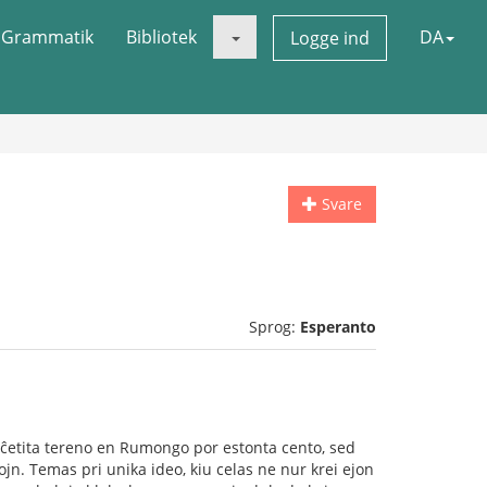
Grammatik
Bibliotek
DA
Logge ind
Svare
Sprog:
Esperanto
ĉetita tereno en Rumongo por estonta cento, sed
ojn. Temas pri unika ideo, kiu celas ne nur krei ejon