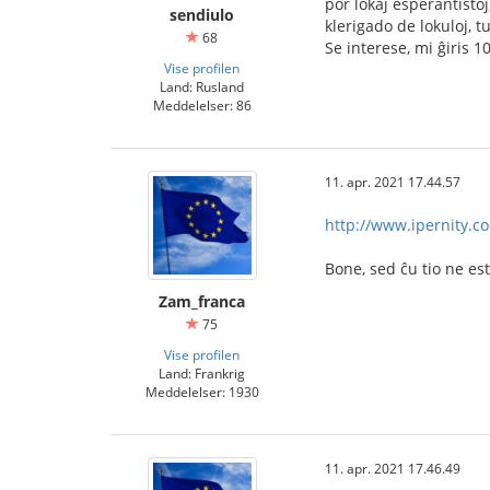
por lokaj esperantisto
sendiulo
klerigado de lokuloj, t
68
Se interese, mi ĝiris 1
Vise profilen
Land: Rusland
Meddelelser: 86
11. apr. 2021 17.44.57
http://www.ipernity.co
Bone, sed ĉu tio ne es
Zam_franca
75
Vise profilen
Land: Frankrig
Meddelelser: 1930
11. apr. 2021 17.46.49