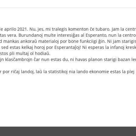
e aprilo 2021. Nu, jes, mi tralegis komenton ĉe tubaro. Jam la centr
estas vera. Burundanoj multe interesiĝas al Esperanto, nun la cent
 mankas ankoraŭ materialoj por bone funkciigi ĝin. Ni jam starigis
ed estas kelkaj horoj por Esperantaĵoj! Ni esperas la infanoj kresk
stos pli multaj ol hodiaŭ.
ajn klasĉambrojn ĉar nun estas du, ni havas planon starigi bazan le
por riĉaj landoj, laŭ la statistikoj nia lando ekonomie estas la ple