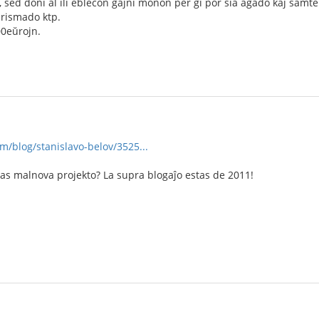
j, sed doni al ili eblecon gajni monon per ĝi por sia agado kaj sa
urismado ktp.
00eŭrojn.
m/blog/stanislavo-belov/3525...
tas malnova projekto? La supra blogaĵo estas de 2011!