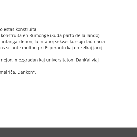
o estas konstruita.
ro konstruita en Rumonge (Suda parto de la lando)
 infanĝardenon, la infanoj sekvas kursojn laŭ nacia
os sciante multon pri Esperanto kaj en kelkaj jaroj
rnejon, mezgradan kaj universitaton. Dank’al viaj
j malriĉa. Dankon".