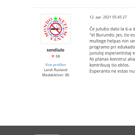
12. apr. 2021 05.45.27
Ĉe jutubo dato la 6-a d
"el Burundo. Jes, tio 
multege helpas nin sed
programo pri edukado s
sendiulo
junuloj esperantistaj e
68
Ni planas konstrui ali
Vise profilen
kontribuoj tio eblos.
Land: Rusland
Esperanto ne estas nur 
Meddelelser: 86