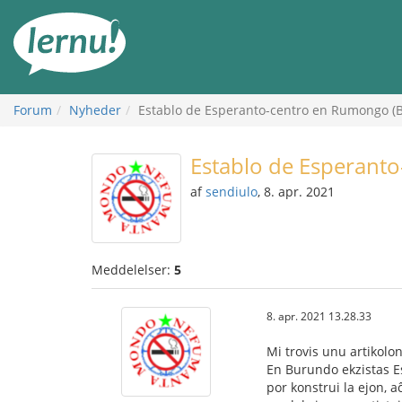
Til
indholdet
Forum
Nyheder
Establo de Esperanto-centro en Rumongo (
Establo de Esperant
af
sendiulo
, 8. apr. 2021
Meddelelser:
5
8. apr. 2021 13.28.33
Mi trovis unu artikolo
En Burundo ekzistas E
por konstrui la ejon, a