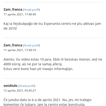
Zam_franca
(
Arată profil
)
11 aprilie 2021, 17:46:49
Kaj la fejsbukpaĝo de tiu Esperanto-centro ne plu aktivas jam
de 2016!
Zam_franca
(
Arată profil
)
11 aprilie 2021, 17:49:19
Atentu: tiu video estas 10-jara. Eble ili bezonas monon, sed ne
4000 eŭroj, aŭ ne por la samaj aferoj.
Estus vere bone havi pli novajn informaĵojn.
sendiulo
(
Arată profil
)
12 aprilie 2021, 05:45:27
Ĉe jutubo dato la 6-a de aprilo 2021. Nu, jes, mi tralegis
komenton ĉe tubaro. Jam la centro estas konstruita.