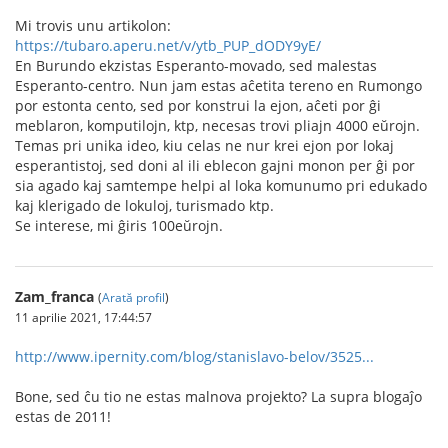
Mi trovis unu artikolon:
https://tubaro.aperu.net/v/ytb_PUP_dODY9yE/
En Burundo ekzistas Esperanto-movado, sed malestas
Esperanto-centro. Nun jam estas aĉetita tereno en Rumongo
por estonta cento, sed por konstrui la ejon, aĉeti por ĝi
meblaron, komputilojn, ktp, necesas trovi pliajn 4000 eŭrojn.
Temas pri unika ideo, kiu celas ne nur krei ejon por lokaj
esperantistoj, sed doni al ili eblecon gajni monon per ĝi por
sia agado kaj samtempe helpi al loka komunumo pri edukado
kaj klerigado de lokuloj, turismado ktp.
Se interese, mi ĝiris 100eŭrojn.
Zam_franca
(
Arată profil
)
11 aprilie 2021, 17:44:57
http://www.ipernity.com/blog/stanislavo-belov/3525...
Bone, sed ĉu tio ne estas malnova projekto? La supra blogaĵo
estas de 2011!