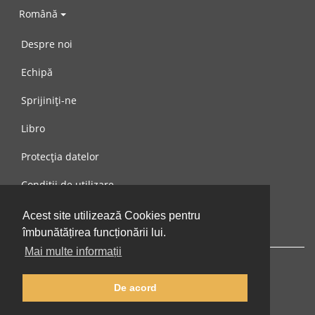
Română
Despre noi
Echipă
Sprijiniți-ne
Libro
Protecția datelor
Condiții de utilizare
Mesaj către noi
Acest site utilizează Cookies pentru
îmbunătățirea funcționării lui.
Mai multe informații
De acord
© 2002-2026 lernu.net |
Impressum