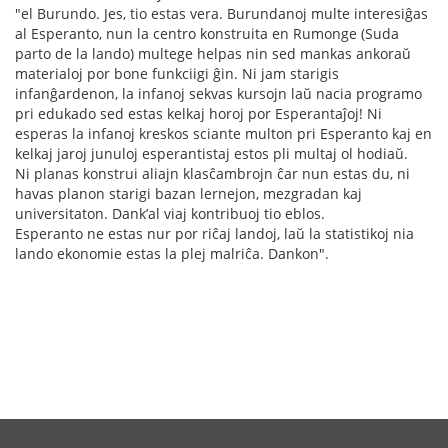
"el Burundo. Jes, tio estas vera. Burundanoj multe interesiĝas
al Esperanto, nun la centro konstruita en Rumonge (Suda
parto de la lando) multege helpas nin sed mankas ankoraŭ
materialoj por bone funkciigi ĝin. Ni jam starigis
infanĝardenon, la infanoj sekvas kursojn laŭ nacia programo
pri edukado sed estas kelkaj horoj por Esperantaĵoj! Ni
esperas la infanoj kreskos sciante multon pri Esperanto kaj en
kelkaj jaroj junuloj esperantistaj estos pli multaj ol hodiaŭ.
Ni planas konstrui aliajn klasĉambrojn ĉar nun estas du, ni
havas planon starigi bazan lernejon, mezgradan kaj
universitaton. Dank’al viaj kontribuoj tio eblos.
Esperanto ne estas nur por riĉaj landoj, laŭ la statistikoj nia
lando ekonomie estas la plej malriĉa. Dankon".