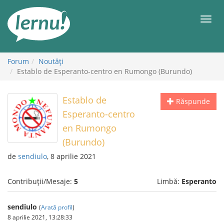
Mergi
la
Meni
conținut
Forum
Noutăţi
Establo de Esperanto-centro en Rumongo (Burundo)
Establo de
Răspunde
Esperanto-centro
en Rumongo
(Burundo)
de
sendiulo
, 8 aprilie 2021
Contribuții/Mesaje:
5
Limbă:
Esperanto
sendiulo
(
Arată profil
)
8 aprilie 2021, 13:28:33