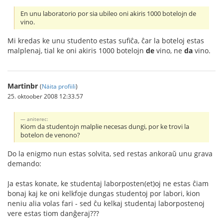
En unu laboratorio por sia ubileo oni akiris 1000 botelojn de
vino.
Mi kredas ke unu studento estas sufiĉa, ĉar la boteloj estas
malplenaj, tial ke oni akiris 1000 botelojn
de
vino, ne
da
vino.
Martinbr
(
Näita profiili
)
25. oktoober 2008 12:33.57
aniterec:
Kiom da studentojn malplie necesas dungi, por ke trovi la
botelon de venono?
Do la enigmo nun estas solvita, sed restas ankoraŭ unu grava
demando:
Ja estas konate, ke studentaj laborposten(et)oj ne estas ĉiam
bonaj kaj ke oni kelkfoje dungas studentoj por labori, kion
neniu alia volas fari - sed ĉu kelkaj studentaj laborpostenoj
vere estas tiom danĝeraj???