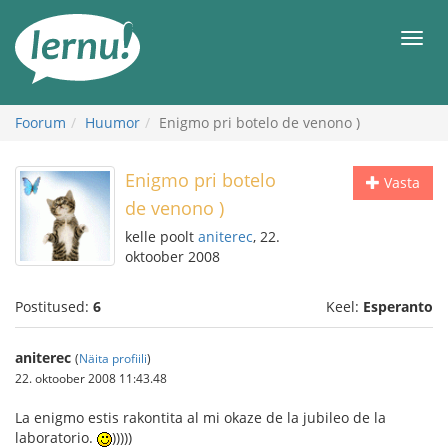
Sisu
juurde
Men
Foorum
Huumor
Enigmo pri botelo de venono )
Enigmo pri botelo
Vasta
de venono )
kelle poolt
aniterec
, 22.
oktoober 2008
Postitused:
6
Keel:
Esperanto
aniterec
(
Näita profiili
)
22. oktoober 2008 11:43.48
La enigmo estis rakontita al mi okaze de la jubileo de la
laboratorio.
)))))