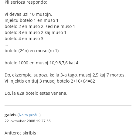
Pli serioza respondo:
Vi devas uzi 10 musojn.
Injektu botelo 1 en muso 1
botelo 2 en muso 2, sed ne muso 1
botelo 3 en muso 2 kaj muso 1
botelo 4 en muso 3
...
botelo (2^n) en muso (n+1)
...
botelo 1000 en musoj 10,9,8,7,6 kaj 4
Do, ekzemple, supozu ke la 3-a tago, musoj 2,5 kaj 7 mortos.
Vi injektis en tiuj 3 musoj botelo 2+16+64=82
Do, la 82a botelo estas venena..
galvis
(
Näita profiili
)
22. oktoober 2008 19:27.55
Aniterec skribis :