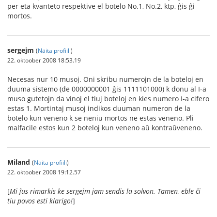
per eta kvanteto respektive el botelo No.1, No.2, ktp, ĝis ĝi
mortos.
sergejm
(
Näita profiili
)
22. oktoober 2008 18:53.19
Necesas nur 10 musoj. Oni skribu numerojn de la boteloj en
duuma sistemo (de 0000000001 ĝis 1111101000) k donu al I-a
muso gutetojn da vinoj el tiuj boteloj en kies numero I-a cifero
estas 1. Mortintaj musoj indikos duuman numeron de la
botelo kun veneno k se neniu mortos ne estas veneno. Pli
malfacile estos kun 2 boteloj kun veneno aŭ kontraŭveneno.
Miland
(
Näita profiili
)
22. oktoober 2008 19:12.57
[
Mi ĵus rimarkis ke sergejm jam sendis la solvon. Tamen, eble ĉi
tiu povos esti klarigo!
]