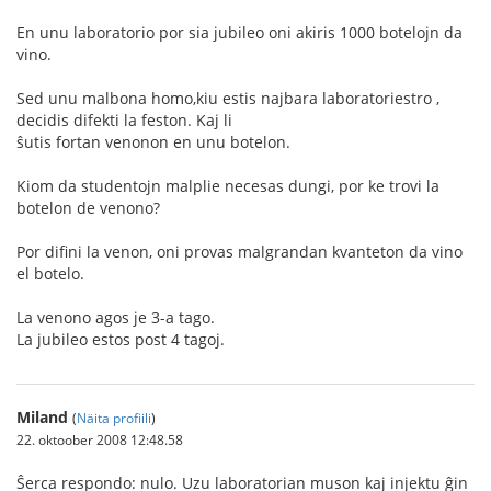
En unu laboratorio por sia jubileo oni akiris 1000 botelojn da
vino.
Sed unu malbona homo,kiu estis najbara laboratoriestro ,
decidis difekti la feston. Kaj li
ŝutis fortan venonon en unu botelon.
Kiom da studentojn malplie necesas dungi, por ke trovi la
botelon de venono?
Por difini la venon, oni provas malgrandan kvanteton da vino
el botelo.
La venono agos je 3-a tago.
La jubileo estos post 4 tagoj.
Miland
(
Näita profiili
)
22. oktoober 2008 12:48.58
Ŝerca respondo: nulo. Uzu laboratorian muson kaj injektu ĝin