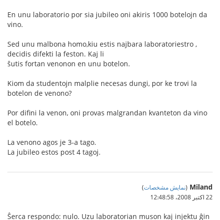
En unu laboratorio por sia jubileo oni akiris 1000 botelojn da
vino.
Sed unu malbona homo,kiu estis najbara laboratoriestro ,
decidis difekti la feston. Kaj li
ŝutis fortan venonon en unu botelon.
Kiom da studentojn malplie necesas dungi, por ke trovi la
botelon de venono?
Por difini la venon, oni provas malgrandan kvanteton da vino
el botelo.
La venono agos je 3-a tago.
La jubileo estos post 4 tagoj.
Miland
(
نمایش مشخصات
)
22 اکتبر 2008،‏ 12:48:58
Ŝerca respondo: nulo. Uzu laboratorian muson kaj injektu ĝin