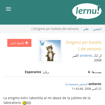
رود
ه
فهرس
حتوا
انجمن
طنز
Enigmo pri botelo de venono )
Enigmo pri botelo
پاسخ دادن
de venono )
از
aniterec
, 22 اکتبر
2008
پست‌ها:
6
زبان:
Esperanto
aniterec
(
نمایش مشخصات
)
22 اکتبر 2008،‏ 11:43:48
La enigmo estis rakontita al mi okaze de la jubileo de la
laboratorio.
)))))