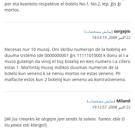
per eta kvanteto respektive el botelo No.1, No.2, ktp, ĝis ĝi
mortos.
sergejm
(
نمایش مشخصات
)
22 اکتبر 2008،‏ 18:53:19
Necesas nur 10 musoj. Oni skribu numerojn de la boteloj en
duuma sistemo (de 0000000001 ĝis 1111101000) k donu al I-a
muso gutetojn da vinoj el tiuj boteloj en kies numero I-a cifero
estas 1. Mortintaj musoj indikos duuman numeron de la
botelo kun veneno k se neniu mortos ne estas veneno. Pli
malfacile estos kun 2 boteloj kun veneno aŭ kontraŭveneno.
Miland
(
نمایش مشخصات
)
22 اکتبر 2008،‏ 19:12:57
[
Mi ĵus rimarkis ke sergejm jam sendis la solvon. Tamen, eble ĉi
tiu povos esti klarigo!
]