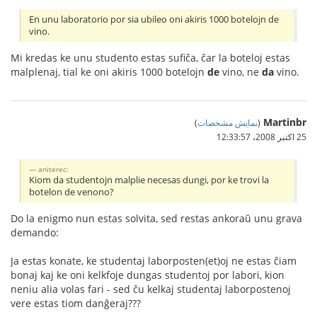
En unu laboratorio por sia ubileo oni akiris 1000 botelojn de
vino.
Mi kredas ke unu studento estas sufiĉa, ĉar la boteloj estas
malplenaj, tial ke oni akiris 1000 botelojn
de
vino, ne
da
vino.
Martinbr
(
نمایش مشخصات
)
25 اکتبر 2008،‏ 12:33:57
aniterec:
Kiom da studentojn malplie necesas dungi, por ke trovi la
botelon de venono?
Do la enigmo nun estas solvita, sed restas ankoraŭ unu grava
demando:
Ja estas konate, ke studentaj laborposten(et)oj ne estas ĉiam
bonaj kaj ke oni kelkfoje dungas studentoj por labori, kion
neniu alia volas fari - sed ĉu kelkaj studentaj laborpostenoj
vere estas tiom danĝeraj???