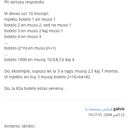
Pli serioza respondo:
Vi devas uzi 10 musojn.
Injektu botelo 1 en muso 1
botelo 2 en muso 2, sed ne muso 1
botelo 3 en muso 2 kaj muso 1
botelo 4 en muso 3
...
botelo (2^n) en muso (n+1)
...
botelo 1000 en musoj 10,9,8,7,6 kaj 4
Do, ekzemple, supozu ke la 3-a tago, musoj 2,5 kaj 7 mortos.
Vi injektis en tiuj 3 musoj botelo 2+16+64=82
Do, la 82a botelo estas venena..
galvis
(
نمایش مشخصات
)
22 اکتبر 2008،‏ 19:27:55
Aniterec skribis :