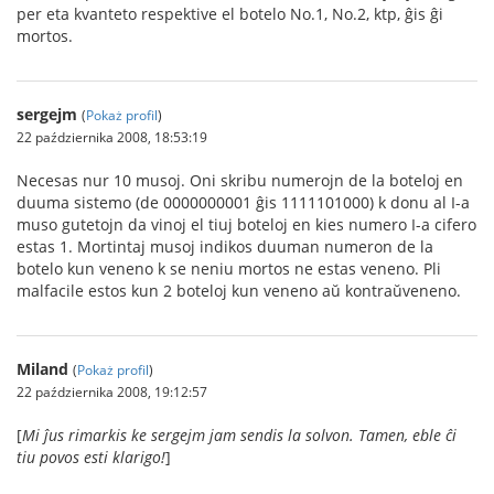
per eta kvanteto respektive el botelo No.1, No.2, ktp, ĝis ĝi
mortos.
sergejm
(
Pokaż profil
)
22 października 2008, 18:53:19
Necesas nur 10 musoj. Oni skribu numerojn de la boteloj en
duuma sistemo (de 0000000001 ĝis 1111101000) k donu al I-a
muso gutetojn da vinoj el tiuj boteloj en kies numero I-a cifero
estas 1. Mortintaj musoj indikos duuman numeron de la
botelo kun veneno k se neniu mortos ne estas veneno. Pli
malfacile estos kun 2 boteloj kun veneno aŭ kontraŭveneno.
Miland
(
Pokaż profil
)
22 października 2008, 19:12:57
[
Mi ĵus rimarkis ke sergejm jam sendis la solvon. Tamen, eble ĉi
tiu povos esti klarigo!
]