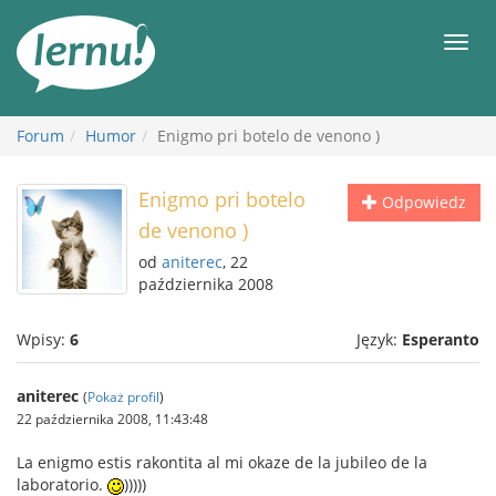
Więcej
Men
Forum
Humor
Enigmo pri botelo de venono )
Enigmo pri botelo
Odpowiedz
de venono )
od
aniterec
, 22
października 2008
Wpisy:
6
Język:
Esperanto
aniterec
(
Pokaż profil
)
22 października 2008, 11:43:48
La enigmo estis rakontita al mi okaze de la jubileo de la
laboratorio.
)))))