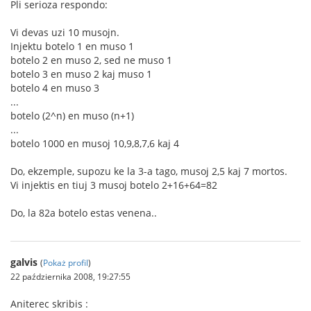
Pli serioza respondo:
Vi devas uzi 10 musojn.
Injektu botelo 1 en muso 1
botelo 2 en muso 2, sed ne muso 1
botelo 3 en muso 2 kaj muso 1
botelo 4 en muso 3
...
botelo (2^n) en muso (n+1)
...
botelo 1000 en musoj 10,9,8,7,6 kaj 4
Do, ekzemple, supozu ke la 3-a tago, musoj 2,5 kaj 7 mortos.
Vi injektis en tiuj 3 musoj botelo 2+16+64=82
Do, la 82a botelo estas venena..
galvis
(
Pokaż profil
)
22 października 2008, 19:27:55
Aniterec skribis :