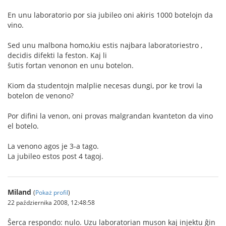
En unu laboratorio por sia jubileo oni akiris 1000 botelojn da
vino.
Sed unu malbona homo,kiu estis najbara laboratoriestro ,
decidis difekti la feston. Kaj li
ŝutis fortan venonon en unu botelon.
Kiom da studentojn malplie necesas dungi, por ke trovi la
botelon de venono?
Por difini la venon, oni provas malgrandan kvanteton da vino
el botelo.
La venono agos je 3-a tago.
La jubileo estos post 4 tagoj.
Miland
(
Pokaż profil
)
22 października 2008, 12:48:58
Ŝerca respondo: nulo. Uzu laboratorian muson kaj injektu ĝin