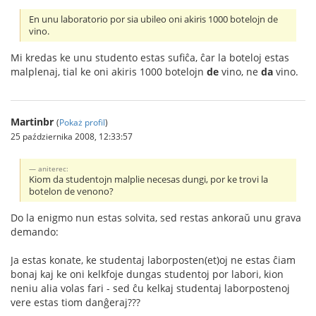
En unu laboratorio por sia ubileo oni akiris 1000 botelojn de
vino.
Mi kredas ke unu studento estas sufiĉa, ĉar la boteloj estas
malplenaj, tial ke oni akiris 1000 botelojn
de
vino, ne
da
vino.
Martinbr
(
Pokaż profil
)
25 października 2008, 12:33:57
aniterec:
Kiom da studentojn malplie necesas dungi, por ke trovi la
botelon de venono?
Do la enigmo nun estas solvita, sed restas ankoraŭ unu grava
demando:
Ja estas konate, ke studentaj laborposten(et)oj ne estas ĉiam
bonaj kaj ke oni kelkfoje dungas studentoj por labori, kion
neniu alia volas fari - sed ĉu kelkaj studentaj laborpostenoj
vere estas tiom danĝeraj???