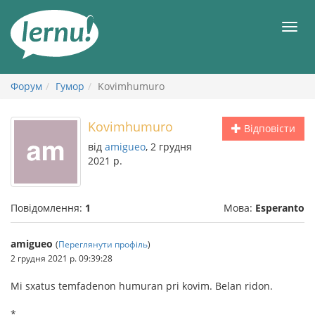
До
змісту
Мен
Форум
Гумор
Kovimhumuro
Kovimhumuro
Відповісти
від
amigueo
, 2 грудня
2021 р.
Повідомлення:
1
Мова:
Esperanto
amigueo
(
Переглянути профіль
)
2 грудня 2021 р. 09:39:28
Mi sxatus temfadenon humuran pri kovim. Belan ridon.
*