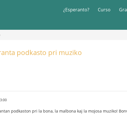
¿Esperanto?
Curso
Gra
o
anta podkasto pri muziko
43:00
antan podkaston pri la bona, la malbona kaj la mojosa muziko! Bo