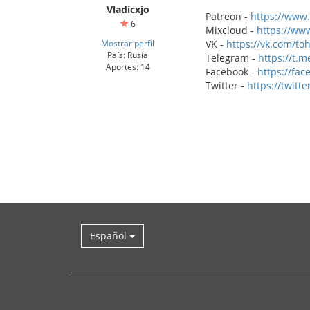
Vladicxjo
Patreon -
https://www
6
Mixcloud -
https://ww
Mostrar perfil
VK -
https://vk.com/t
País: Rusia
Telegram -
https://t.
Aportes: 14
Facebook -
https://fa
Twitter -
https://twit
Español