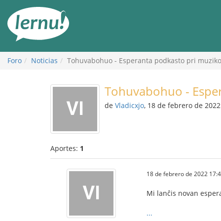
Contenido
Foro
Noticias
Tohuvabohuo - Esperanta podkasto pri muzik
Tohuvabohuo - Esper
de
Vladicxjo
, 18 de febrero de 2022
Aportes:
1
18 de febrero de 2022 17:
Mi lanĉis novan esper
...