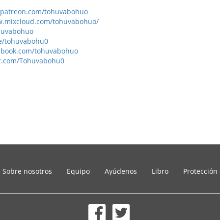
.patreon.com/tohuvabohuo
w.mixcloud.com/tohuvabohuo/
ohuvabohuo
me/tohuvabohu0
cebook.com/tohuvabohuo
ter.com/Tohuvabohu0
Sobre nosotros
Equipo
Ayúdenos
Libro
Protección