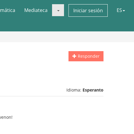
mática
Mediateca
ES
Iniciar sesión
Responder
Idioma:
Esperanto
nvenon!