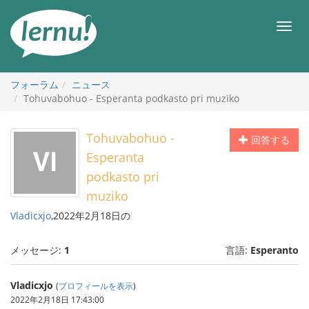
目
次
メ
へ
ニ
ュ
ー
フォーラム
ニュース
Tohuvabohuo - Esperanta podkasto pri muziko
Tohuvabohuo -
回答する
Esperanta
podkasto pri
muziko
Vladicxjo
,2022年2月18日の
メッセージ:
1
言語:
Esperanto
Vladicxjo
(
プロフィールを表示
)
2022年2月18日 17:43:00