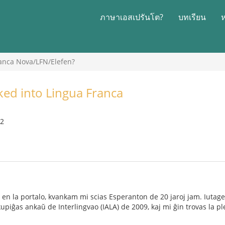
ภาษาเอสเปรันโต?
บทเรียน
ranca Nova/LFN/Elefen?
ed into Lingua Franca
22
en la portalo, kvankam mi scias Esperanton de 20 jaroj jam. Iutage p
upiĝas ankaŭ de Interlingvao (IALA) de 2009, kaj mi ĝin trovas la pl