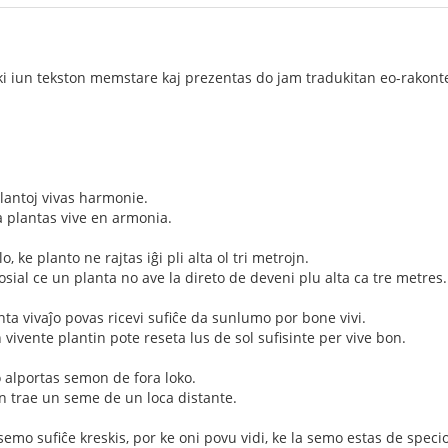
uki iun tekston memstare kaj prezentas do jam tradukitan eo-rakontet
 plantoj vivas harmonie.
a plantas vive en armonia.
o, ke planto ne rajtas iĝi pli alta ol tri metrojn.
osial ce un planta no ave la direto de deveni plu alta ca tre metres.
anta vivaĵo povas ricevi sufiĉe da sunlumo por bone vivi.
vivente plantin pote reseta lus de sol sufisinte per vive bon.
 alportas semon de fora loko.
n trae un seme de un loca distante.
emo sufiĉe kreskis, por ke oni povu vidi, ke la semo estas de specio