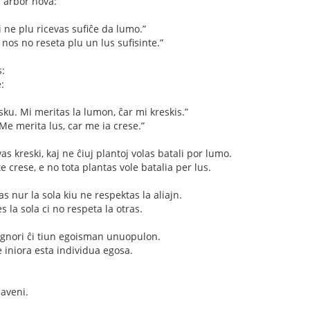
a arbor nova:
i ne plu ricevas sufiĉe da lumo.”
 nos no reseta plu un lus sufisinte.”
s:
:
sku. Mi meritas la lumon, ĉar mi kreskis.”
. Me merita lus, car me ia crese.”
as kreski, kaj ne ĉiuj plantoj volas batali por lumo.
 crese, e no tota plantas vole batalia per lus.
s nur la sola kiu ne respektas la aliajn.
s la sola ci no respeta la otras.
ignori ĉi tiun egoisman unuopulon.
e iniora esta individua egosa.
aveni.