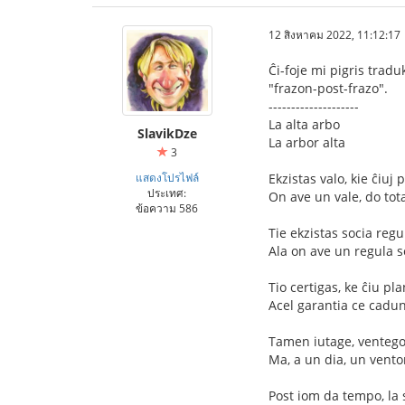
12 สิงหาคม 2022, 11:12:17
Ĉi-foje mi pigris trad
"frazon-post-frazo".
--------------------
La alta arbo
SlavikDze
La arbor alta
3
แสดงโปรไฟล์
Ekzistas valo, kie ĉiuj
ประเทศ:
On ave un vale, do tot
ข้อความ 586
Tie ekzistas socia regul
Ala on ave un regula s
Tio certigas, ke ĉiu pl
Acel garantia ce cadun 
Tamen iutage, ventego
Ma, a un dia, un vento
Post iom da tempo, la s