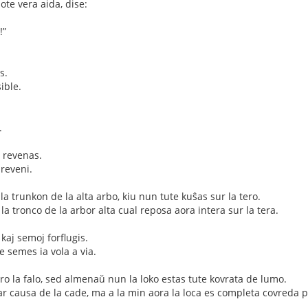
pote vera aida, dise:
!”
s.
ible.
.
 revenas.
 reveni.
 la trunkon de la alta arbo, kiu nun tute kuŝas sur la tero.
la tronco de la arbor alta cual reposa aora intera sur la tera.
j kaj semoj forflugis.
 e semes ia vola a via.
pro la falo, sed almenaŭ nun la loko estas tute kovrata de lumo.
ar causa de la cade, ma a la min aora la loca es completa covreda p