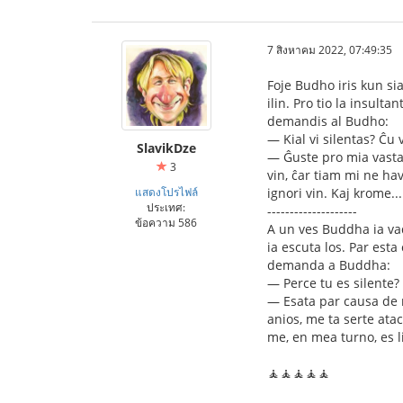
7 สิงหาคม 2022, 07:49:35
Foje Budho iris kun siaj
ilin. Pro tio la insult
demandis al Budho:
— Kial vi silentas? Ĉu 
SlavikDze
— Ĝuste pro mia vasta
3
vin, ĉar tiam mi ne ha
แสดงโปรไฟล์
ignori vin. Kaj krome..
ประเทศ:
--------------------
ข้อความ 586
A un ves Buddha ia vad
ia escuta los. Par est
demanda a Buddha:
— Perce tu es silente
— Esata par causa de 
anios, me ta serte ata
me, en mea turno, es l
🧘🧘🧘🧘🧘