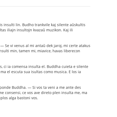
kis insulti lin. Budho trankvile kaj silente aŭskultis
ltas iliajn insultojn kvazaŭ muzikon. Kaj ili
 Se vi venus al mi antaŭ dek jaroj, mi certe atakus
nsulti min, tamen mi, miavice, havas liberecon
s, ci ia comensa insulta el. Buddha cuieta e silente
 ma el escuta sua isultas como musica. E los ia
sponde Buddha. — Si vos ta veni a me ante des
me consensi, ce vos ave direto plen insulta me, ma
plos alga bastoni vos.