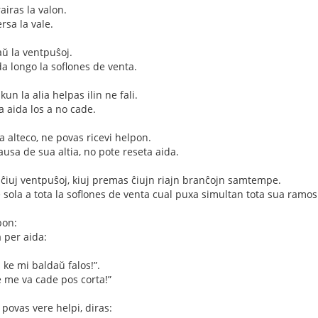
airas la valon.
rsa la vale.
aŭ la ventpuŝoj.
da longo la soflones de venta.
n la alia helpas ilin ne fali.
a aida los a no cade.
ia alteco, ne povas ricevi helpon.
ausa de sua altia, no pote reseta aida.
al ĉiuj ventpuŝoj, kiuj premas ĉiujn riajn branĉojn samtempe.
sola a tota la soflones de venta cual puxa simultan tota sua ramos
pon:
 per aida:
ke mi baldaŭ falos!”.
 me va cade pos corta!”
e povas vere helpi, diras: