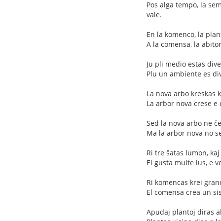
Pos alga tempo, la sem
vale.
En la komenco, la plant
A la comensa, la abitor
Ju pli medio estas diver
Plu un ambiente es div
La nova arbo kreskas k
La arbor nova crese e 
Sed la nova arbo ne ĉes
Ma la arbor nova no se
Ri tre ŝatas lumon, kaj
El gusta multe lus, e 
Ri komencas krei grand
El comensa crea un sis
Apudaj plantoj diras a