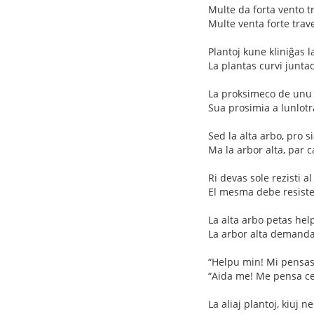
Multe da forta vento tr
Multe venta forte trave
Plantoj kune kliniĝas l
La plantas curvi junta
La proksimeco de unu ku
Sua prosimia a lunlotr
Sed la alta arbo, pro s
Ma la arbor alta, par c
Ri devas sole rezisti 
El mesma debe resiste 
La alta arbo petas hel
La arbor alta demanda
“Helpu min! Mi pensas 
“Aida me! Me pensa ce
La aliaj plantoj, kiuj n