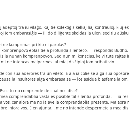
 adeptoj tra iu vilaĝo. Kaj tie kolektiĝis kelkaj liaj kontraŭloj, kiuj e
antoj iom embarasiĝis — ili do diliĝente skoldas la ulon, sed tiu aŭsku
vi ne komprenas pri kio ni parolas?
 komprenpovo eblas tiela profunda silenteco, — respondis Budho. —
vis la nunan komprenpovon. Sed nun mi konscias, ke vi tute rajtas i
. mi ne intencas malpermesi al miaj disĉiploj iom pribati vin.
e con sua aderores tra un vileto. E ala ia colie se alga sua oposore
a causa la insultores alga embarasa se — los asidua blasfema la om,
? Esce tu no comprende de cual nos dise?
mea comprendablia vasta es posible tal silentia profonda, — ia re
ca vos, car alora me no ia ave la comprendablia presente. Ma aora 
ibre iniora vos. E en ajunta... me no intende despermete a mea disi