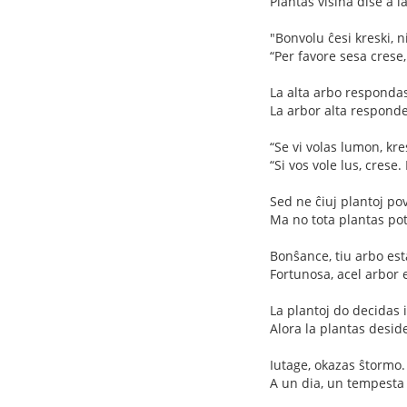
Plantas visina dise a l
"Bonvolu ĉesi kreski, n
“Per favore sesa crese,
La alta arbo responda
La arbor alta responde
“Se vi volas lumon, kre
“Si vos vole lus, crese
Sed ne ĉiuj plantoj pov
Ma no tota plantas pote
Bonŝance, tiu arbo esta
Fortunosa, acel arbor e
La plantoj do decidas 
Alora la plantas desid
Iutage, okazas ŝtormo.
A un dia, un tempesta 