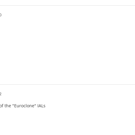
0
2
 of the "Euroclone" IALs