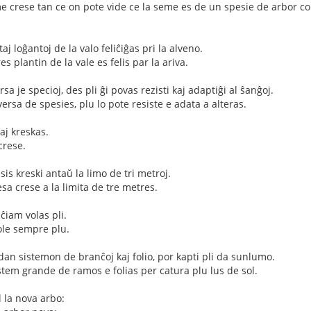
e crese tan ce on pote vide ce la seme es de un spesie de arbor co
aj loĝantoj de la valo feliĉiĝas pri la alveno.
es plantin de la vale es felis par la ariva.
sa je specioj, des pli ĝi povas rezisti kaj adaptiĝi al ŝanĝoj.
ersa de spesies, plu lo pote resiste e adata a alteras.
aj kreskas.
crese.
is kreski antaŭ la limo de tri metroj.
sa crese a la limita de tre metres.
 ĉiam volas pli.
vole sempre plu.
an sistemon de branĉoj kaj folio, por kapti pli da sunlumo.
tem grande de ramos e folias per catura plu lus de sol.
l la nova arbo: