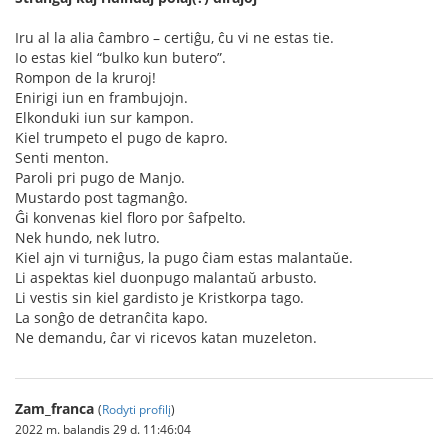
Iru al la alia ĉambro – certiĝu, ĉu vi ne estas tie.
Io estas kiel “bulko kun butero”.
Rompon de la kruroj!
Enirigi iun en frambujojn.
Elkonduki iun sur kampon.
Kiel trumpeto el pugo de kapro.
Senti menton.
Paroli pri pugo de Manjo.
Mustardo post tagmanĝo.
Ĝi konvenas kiel floro por ŝafpelto.
Nek hundo, nek lutro.
Kiel ajn vi turniĝus, la pugo ĉiam estas malantaŭe.
Li aspektas kiel duonpugo malantaŭ arbusto.
Li vestis sin kiel gardisto je Kristkorpa tago.
La sonĝo de detranĉita kapo.
Ne demandu, ĉar vi ricevos katan muzeleton.
Zam_franca
(
Rodyti profilį
)
2022 m. balandis 29 d. 11:46:04