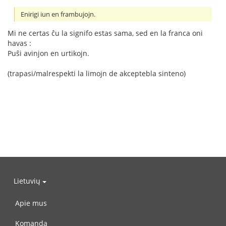
Enirigi iun en frambujojn.
Mi ne certas ĉu la signifo estas sama, sed en la franca oni
havas :
Puŝi avinjon en urtikojn.
(trapasi/malrespekti la limojn de akceptebla sinteno)
Lietuvių
Apie mus
Komanda