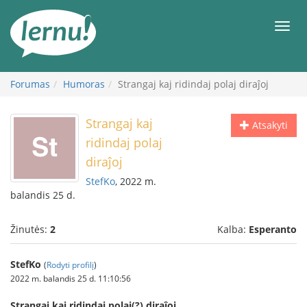
Į
turinį
Meni
Forumas
Humoras
Strangaj kaj ridindaj polaj diraĵoj
Strangaj kaj
Atsakyti
ridindaj polaj
diraĵoj
StefKo
, 2022 m.
balandis 25 d.
Žinutės:
2
Kalba:
Esperanto
StefKo
(
Rodyti profilį
)
2022 m. balandis 25 d. 11:10:56
Strangaj kaj ridindaj polaj(?) diraĵoj