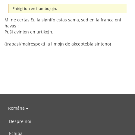
Enirigi iun en frambujojn.
Mi ne certas ĉu la signifo estas sama, sed en la franca oni
havas :
Puŝi avinjon en urtikojn.
(trapasi/malrespekti la limojn de akceptebla sinteno)
Română
Despre noi
Echipă