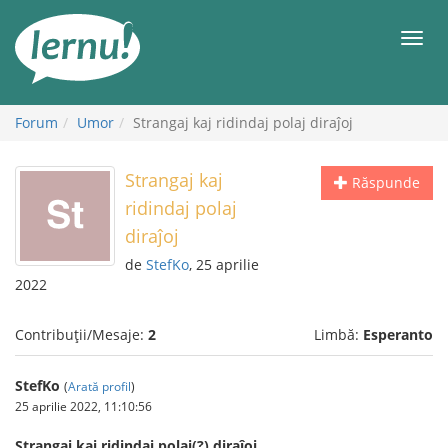
Mergi
la
Meni
conținut
Forum
Umor
Strangaj kaj ridindaj polaj diraĵoj
Strangaj kaj
Răspunde
ridindaj polaj
diraĵoj
de
StefKo
, 25 aprilie
2022
Contribuții/Mesaje:
2
Limbă:
Esperanto
StefKo
(
Arată profil
)
25 aprilie 2022, 11:10:56
Strangaj kaj ridindaj polaj(?) diraĵoj