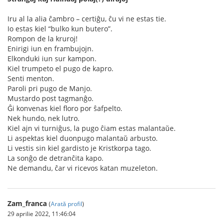
Iru al la alia ĉambro – certiĝu, ĉu vi ne estas tie.
Io estas kiel “bulko kun butero”.
Rompon de la kruroj!
Enirigi iun en frambujojn.
Elkonduki iun sur kampon.
Kiel trumpeto el pugo de kapro.
Senti menton.
Paroli pri pugo de Manjo.
Mustardo post tagmanĝo.
Ĝi konvenas kiel floro por ŝafpelto.
Nek hundo, nek lutro.
Kiel ajn vi turniĝus, la pugo ĉiam estas malantaŭe.
Li aspektas kiel duonpugo malantaŭ arbusto.
Li vestis sin kiel gardisto je Kristkorpa tago.
La sonĝo de detranĉita kapo.
Ne demandu, ĉar vi ricevos katan muzeleton.
Zam_franca
(
Arată profil
)
29 aprilie 2022, 11:46:04