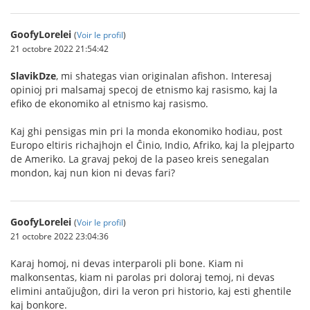
GoofyLorelei
(
Voir le profil
)
21 octobre 2022 21:54:42
SlavikDze
, mi shategas vian originalan afishon. Interesaj
opinioj pri malsamaj specoj de etnismo kaj rasismo, kaj la
efiko de ekonomiko al etnismo kaj rasismo.
Kaj ghi pensigas min pri la monda ekonomiko hodiau, post
Europo eltiris richajhojn el Ĉinio, Indio, Afriko, kaj la plejparto
de Ameriko. La gravaj pekoj de la paseo kreis senegalan
mondon, kaj nun kion ni devas fari?
GoofyLorelei
(
Voir le profil
)
21 octobre 2022 23:04:36
Karaj homoj, ni devas interparoli pli bone. Kiam ni
malkonsentas, kiam ni parolas pri doloraj temoj, ni devas
elimini antaŭjuĝon, diri la veron pri historio, kaj esti ghentile
kaj bonkore.