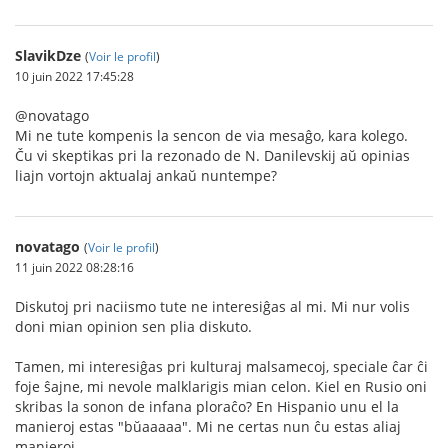
SlavikDze
(
Voir le profil
)
10 juin 2022 17:45:28
@novatago
Mi ne tute kompenis la sencon de via mesaĝo, kara kolego.
Ču vi skeptikas pri la rezonado de N. Danilevskij aŭ opinias
liajn vortojn aktualaj ankaŭ nuntempe?
novatago
(
Voir le profil
)
11 juin 2022 08:28:16
Diskutoj pri naciismo tute ne interesiĝas al mi. Mi nur volis
doni mian opinion sen plia diskuto.
Tamen, mi interesiĝas pri kulturaj malsamecoj, speciale ĉar ĉi
foje ŝajne, mi nevole malklarigis mian celon. Kiel en Rusio oni
skribas la sonon de infana ploraĉo? En Hispanio unu el la
manieroj estas "bŭaaaaa". Mi ne certas nun ĉu estas aliaj
manieroj.