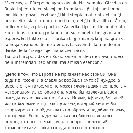
"Esencas, ke Eŭropo ne agnoskas nin kiel samuloj. Ĝi vidas en
Rusio kaj entute en slavoj ion fremdan al ĝi, kaj samtempe
ion, kio ne povas servi por ĝi kiel simpla materialo, el kiu ĝi
povus eltiri siajn proprajn profitojn, kiel ĝi eltiras ilin el Ĉinio,
Indio, Afriko, la pleja parto de Ameriko ktp; t.e. kiel materialo,
kiun eblus formi kaj prilabori laŭ sia modelo, kiel ĝi antaŭe
esperis, kiel fakte esperis ankaŭ la germanoj, kiuj malgraŭ sia
famega kosmopolitismo atendas la savon de la mondo nur
flanke de la "saviga" germana civilizacio.
Tial do Eŭropo vidas en Rusio kaj en la ideo de slava unueco
ne nur fremdan, sed ankaŭ malamikan esencon."
--------------------
"Дело в том, что Европа не признает нас своими. Она
видит в России и в славянах вообще нечто ей чуждое, а
вместе с тем такое, что не может служить для нее простым
материалом, из которого она могла бы извлекать свои
выгоды, как извлекает из Китая, Индии, Африки, большей
части Америки и т.д.; материалом, который можно бы
сформировать и обделывать по образу и подобию своему,
как прежде было надеялась, как особливо надеялись
немцы, которые, несмотря на препрославленный
космополитизм, только от единой спасительной