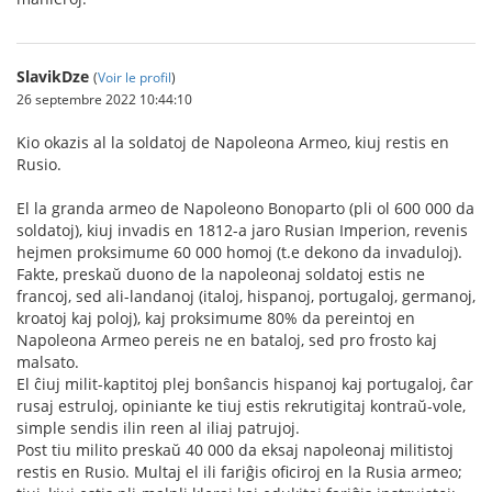
SlavikDze
(
Voir le profil
)
26 septembre 2022 10:44:10
Kio okazis al la soldatoj de Napoleona Armeo, kiuj restis en
Rusio.
El la granda armeo de Napoleono Bonoparto (pli ol 600 000 da
soldatoj), kiuj invadis en 1812-a jaro Rusian Imperion, revenis
hejmen proksimume 60 000 homoj (t.e dekono da invaduloj).
Fakte, preskaŭ duono de la napoleonaj soldatoj estis ne
francoj, sed ali-landanoj (italoj, hispanoj, portugaloj, germanoj,
kroatoj kaj poloj), kaj proksimume 80% da pereintoj en
Napoleona Armeo pereis ne en bataloj, sed pro frosto kaj
malsato.
El ĉiuj milit-kaptitoj plej bonŝancis hispanoj kaj portugaloj, ĉar
rusaj estruloj, opiniante ke tiuj estis rekrutigitaj kontraŭ-vole,
simple sendis ilin reen al iliaj patrujoj.
Post tiu milito preskaŭ 40 000 da eksaj napoleonaj militistoj
restis en Rusio. Multaj el ili fariĝis oficiroj en la Rusia armeo;