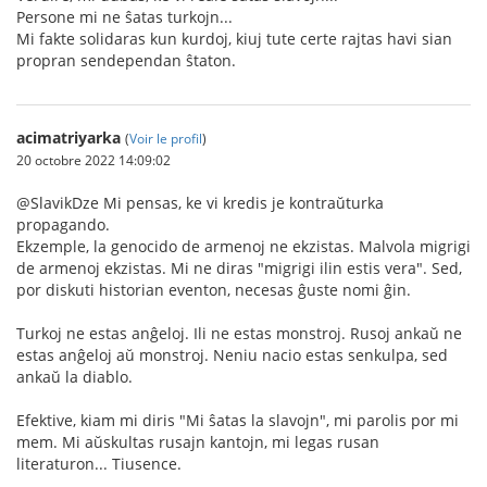
Persone mi ne ŝatas turkojn...
Mi fakte solidaras kun kurdoj, kiuj tute certe rajtas havi sian
propran sendependan ŝtaton.
acimatriyarka
(
Voir le profil
)
20 octobre 2022 14:09:02
@SlavikDze Mi pensas, ke vi kredis je kontraŭturka
propagando.
Ekzemple, la genocido de armenoj ne ekzistas. Malvola migrigi
de armenoj ekzistas. Mi ne diras "migrigi ilin estis vera". Sed,
por diskuti historian eventon, necesas ĝuste nomi ĝin.
Turkoj ne estas anĝeloj. Ili ne estas monstroj. Rusoj ankaŭ ne
estas anĝeloj aŭ monstroj. Neniu nacio estas senkulpa, sed
ankaŭ la diablo.
Efektive, kiam mi diris "Mi ŝatas la slavojn", mi parolis por mi
mem. Mi aŭskultas rusajn kantojn, mi legas rusan
literaturon... Tiusence.