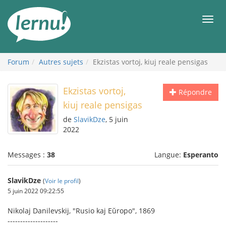
Aller
au
Men
contenu
Forum
Autres sujets
Ekzistas vortoj, kiuj reale pensigas
Ekzistas vortoj,
Répondre
kiuj reale pensigas
de
SlavikDze
, 5 juin
2022
Messages :
38
Langue:
Esperanto
SlavikDze
(
Voir le profil
)
5 juin 2022 09:22:55
Nikolaj Danilevskij, "Rusio kaj Eŭropo", 1869
--------------------