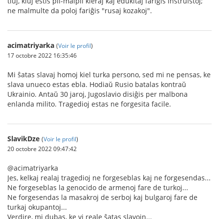
tiuj, kiuj estis pli-malpli kleraj kaj edukitaj fariĝis instruistoj;
ne malmulte da poloj fariĝis "rusaj kozakoj".
acimatriyarka
(
Voir le profil
)
17 octobre 2022 16:35:46
Mi ŝatas slavaj homoj kiel turka persono, sed mi ne pensas, ke
slava unueco estas ebla. Hodiaŭ Rusio batalas kontraŭ
Ukrainio. Antaŭ 30 jaroj, Jugoslavio disiĝis per malbona
enlanda milito. Tragedioj estas ne forgesita facile.
SlavikDze
(
Voir le profil
)
20 octobre 2022 09:47:42
@acimatriyarka
Jes, kelkaj realaj tragedioj ne forgeseblas kaj ne forgesendas...
Ne forgeseblas la genocido de armenoj fare de turkoj...
Ne forgesendas la masakroj de serboj kaj bulgaroj fare de
turkaj okupantoj...
Verdire, mi dubas, ke vi reale ŝatas slavojn...