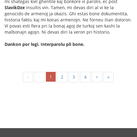
mi shategas kiel ghentile kaj bonkore vi parolis, ec post
SlavikDze
insultis vin. Tamen, mi devas diri al vi ke la
genocido de armenoj ja okazis. Ghi estas bone dokumentita,
historia fakto, kaj mi konas armenojn. Ne forneu ilian doloron.
Vi povas esti fiera pri la bonaj agoj de turkoj sen kashi la
malbonajn agojn. Ni devas diri la veron pri historio.
Dankon por legi. Interparolu pli bone.
1
«
<
2
3
4
>
»