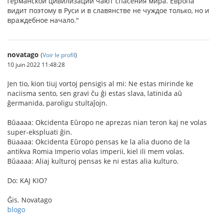
германской цивилизации чают спасения мира. Европа
видит поэтому в Руси и в славянстве не чуждое только, но и
враждебное начало."
novatago
(
Voir le profil
)
10 juin 2022 11:48:28
Jen tio, kion tiuj vortoj pensigis al mi: Ne estas mirinde ke
naciisma sento, sen gravi ĉu ĝi estas slava, latinida aŭ
ĝermanida, paroligu stultaĵojn.
Bŭaaaa: Okcidenta Eŭropo ne aprezas nian teron kaj ne volas
super-ekspluati ĝin.
Büaaaa: Okcidenta Eŭropo pensas ke la alia duono de la
antikva Romia Imperio volas imperii, kiel ili mem volas.
Bŭaaaa: Aliaj kulturoj pensas ke ni estas alia kulturo.
Do: KAJ KIO?
Ĝis. Novatago
blogo