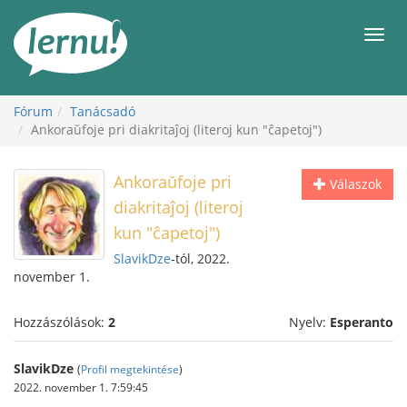
Tartalom
Men
Fórum
Tanácsadó
Ankoraŭfoje pri diakritaĵoj (literoj kun "ĉapetoj")
Ankoraŭfoje pri
Válaszok
diakritaĵoj (literoj
kun "ĉapetoj")
SlavikDze
-tól, 2022.
november 1.
Hozzászólások:
2
Nyelv:
Esperanto
SlavikDze
(
Profil megtekintése
)
2022. november 1. 7:59:45