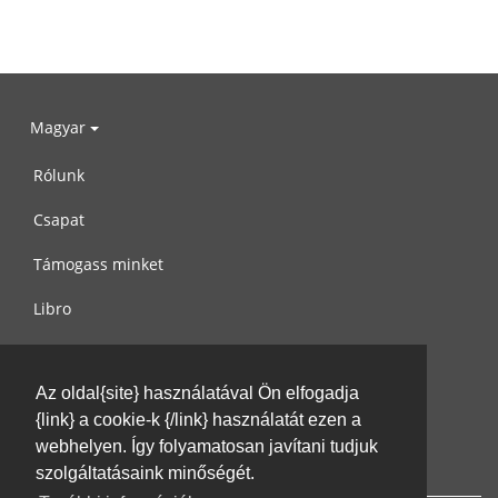
Magyar
Rólunk
Csapat
Támogass minket
Libro
Adatvédelem
Az oldal{site} használatával Ön elfogadja
Használati feltételek
{link} a cookie-k {/link} használatát ezen a
Írj nekünk
webhelyen. Így folyamatosan javítani tudjuk
szolgáltatásaink minőségét.