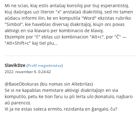
Mi ne scias, kiaj estis antaŭaj konsiloj por tiuj esperantistoj,
kiuj daŭrigas uzi literon "x" anstataŭ diakritiloj, sed mi tamen
aŭdacu informi ilin, ke en komputila "Word" ekzistas rubriko
"Simbol", kie haveblas diversaj diakritaĵoj, kiujn oni povas
aktivigi en sia klavaro per kombinacio de klavoj.
Ekzemple por "ĉ" eblas uzi kombinacion "Alt+c", por "Ĉ" —
"Alt+Shift+c" kaj tiel plu...
SlavikDze
(
Profil megtekintése
)
2022. november 6. 0:24:42
@BaseObskuras (kiu nomas sin Altebrilas)
Se vi ne kapablas memstare aktivigi diakritaĵojn en via
komputilo, petu ke tion faru iu pli lerta ulo (konatulo, najbaro
aŭ parenco).
Vi ja ne estas soleca ermito, rezidanta en ĝangalo, ĉu?