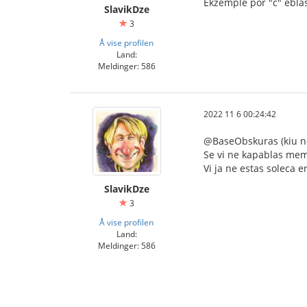
Ekzemple por "ĉ" eblas 
SlavikDze
3
Å vise profilen
Land:
Meldinger: 586
2022 11 6 00:24:42
@BaseObskuras (kiu no
Se vi ne kapablas memst
Vi ja ne estas soleca e
SlavikDze
3
Å vise profilen
Land:
Meldinger: 586