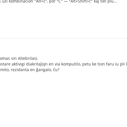
uzi kombinacion "Alt+c", por "Ĉ" — "Alt+Shift+c" kaj tiel plu...
mas sin Altebrilas)
are aktivigi diakritaĵojn en via komputilo, petu ke tion faru iu pli 
rmito, rezidanta en ĝangalo, ĉu?