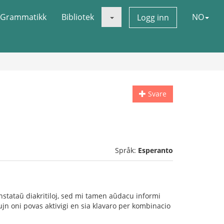
Grammatikk
Bibliotek
NO
Logg inn
Svare
Språk:
Esperanto
" anstataŭ diakritiloj, sed mi tamen aŭdacu informi
iujn oni povas aktivigi en sia klavaro per kombinacio