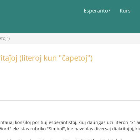
Esperanto?
Kurs
toj")
taĵoj (literoj kun "ĉapetoj")
 antaŭaj konsiloj por tiuj esperantistoj, kiuj daŭrigas uzi literon "x
Word" ekzistas rubriko "Simbol", kie haveblas diversaj diakritaĵoj, k