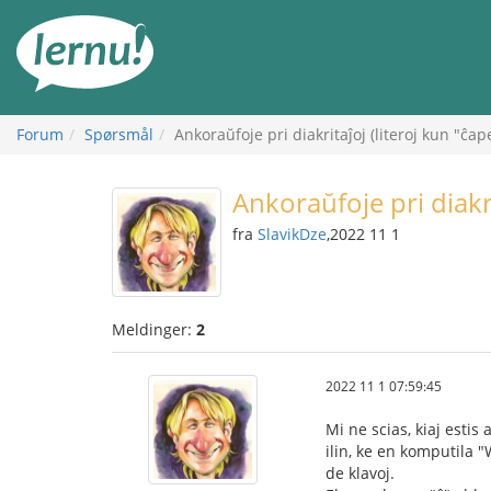
Til
innholdet
Forum
Spørsmål
Ankoraŭfoje pri diakritaĵoj (literoj kun "ĉape
Ankoraŭfoje pri diakri
fra
SlavikDze
,2022 11 1
Meldinger:
2
2022 11 1 07:59:45
Mi ne scias, kiaj estis
ilin, ke en komputila "
de klavoj.