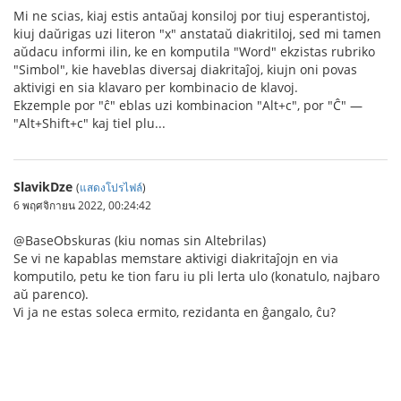
Mi ne scias, kiaj estis antaŭaj konsiloj por tiuj esperantistoj,
kiuj daŭrigas uzi literon "x" anstataŭ diakritiloj, sed mi tamen
aŭdacu informi ilin, ke en komputila "Word" ekzistas rubriko
"Simbol", kie haveblas diversaj diakritaĵoj, kiujn oni povas
aktivigi en sia klavaro per kombinacio de klavoj.
Ekzemple por "ĉ" eblas uzi kombinacion "Alt+c", por "Ĉ" —
"Alt+Shift+c" kaj tiel plu...
SlavikDze
(
แสดงโปรไฟล์
)
6 พฤศจิกายน 2022, 00:24:42
@BaseObskuras (kiu nomas sin Altebrilas)
Se vi ne kapablas memstare aktivigi diakritaĵojn en via
komputilo, petu ke tion faru iu pli lerta ulo (konatulo, najbaro
aŭ parenco).
Vi ja ne estas soleca ermito, rezidanta en ĝangalo, ĉu?