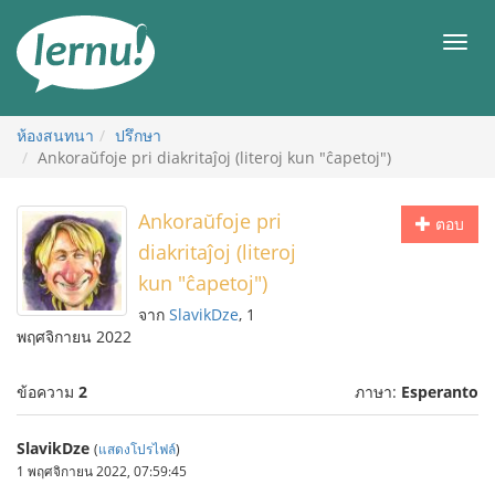
ไป
ยัง
เมนู
สารบัญ
ห้องสนทนา
ปรึกษา
Ankoraŭfoje pri diakritaĵoj (literoj kun "ĉapetoj")
Ankoraŭfoje pri
ตอบ
diakritaĵoj (literoj
kun "ĉapetoj")
จาก
SlavikDze
, 1
พฤศจิกายน 2022
ข้อความ
2
ภาษา:
Esperanto
SlavikDze
(
แสดงโปรไฟล์
)
1 พฤศจิกายน 2022, 07:59:45