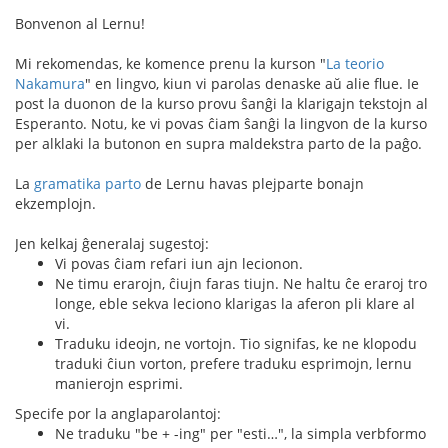
Bonvenon al Lernu!
Mi rekomendas, ke komence prenu la kurson "
La teorio
Nakamura
" en lingvo, kiun vi parolas denaske aŭ alie flue. Ie
post la duonon de la kurso provu ŝanĝi la klarigajn tekstojn al
Esperanto. Notu, ke vi povas ĉiam ŝanĝi la lingvon de la kurso
per alklaki la butonon en supra maldekstra parto de la paĝo.
La
gramatika parto
de Lernu havas plejparte bonajn
ekzemplojn.
Jen kelkaj ĝeneralaj sugestoj:
Vi povas ĉiam refari iun ajn lecionon.
Ne timu erarojn, ĉiujn faras tiujn. Ne haltu ĉe eraroj tro
longe, eble sekva leciono klarigas la aferon pli klare al
vi.
Traduku ideojn, ne vortojn. Tio signifas, ke ne klopodu
traduki ĉiun vorton, prefere traduku esprimojn, lernu
manierojn esprimi.
Specife por la anglaparolantoj:
Ne traduku "be + -ing" per "esti…", la simpla verbformo