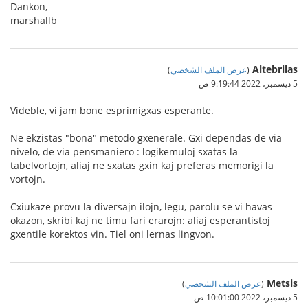
Dankon,
marshallb
Altebrilas
(
عرض الملف الشخصي
)
5 ديسمبر، 2022 9:19:44 ص
Videble, vi jam bone esprimigxas esperante.
Ne ekzistas "bona" metodo gxenerale. Gxi dependas de via
nivelo, de via pensmaniero : logikemuloj sxatas la
tabelvortojn, aliaj ne sxatas gxin kaj preferas memorigi la
vortojn.
Cxiukaze provu la diversajn ilojn, legu, parolu se vi havas
okazon, skribi kaj ne timu fari erarojn: aliaj esperantistoj
gxentile korektos vin. Tiel oni lernas lingvon.
Metsis
(
عرض الملف الشخصي
)
5 ديسمبر، 2022 10:01:00 ص