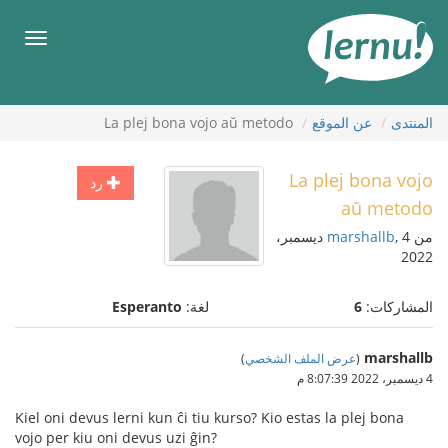
لى
لمحتويات
قائمة
طعام
المنتدى
عن الموقع
La plej bona vojo aŭ metodo
La plej bona vojo
رد
aŭ metodo
من
marshallb
, 4 ديسمبر،
2022
المشاركات:
6
لغة:
Esperanto
marshallb
(
عرض الملف الشخصي
)
4 ديسمبر، 2022 8:07:39 م
Kiel oni devus lerni kun ĉi tiu kurso? Kio estas la plej bona
vojo per kiu oni devus uzi ĝin?