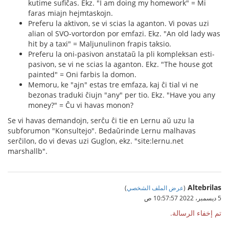
kutime sufiĉas. Ekz. "I am doing my homework" = Mi
faras miajn hejmtaskojn.
Preferu la aktivon, se vi scias la aganton. Vi povas uzi
alian ol SVO-vortordon por emfazi. Ekz. "An old lady was
hit by a taxi" = Maljunulinon frapis taksio.
Preferu la oni-pasivon anstataŭ la pli kompleksan esti-
pasivon, se vi ne scias la aganton. Ekz. "The house got
painted" = Oni farbis la domon.
Memoru, ke "ajn" estas tre emfaza, kaj ĉi tial vi ne
bezonas traduki ĉiujn "any" per tio. Ekz. "Have you any
money?" = Ĉu vi havas monon?
Se vi havas demandojn, serĉu ĉi tie en Lernu aŭ uzu la
subforumon "Konsultejo". Bedaŭrinde Lernu malhavas
serĉilon, do vi devas uzi Guglon, ekz. "site:lernu.net
marshallb".
Altebrilas
(
عرض الملف الشخصي
)
5 ديسمبر، 2022 10:57:57 ص
تم إخفاء الرسالة.