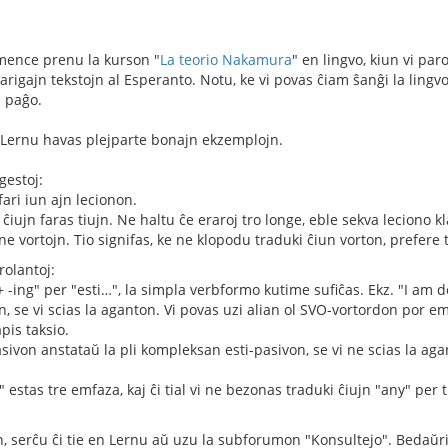
mence prenu la kurson "
La teorio Nakamura
" en lingvo, kiun vi par
larigajn tekstojn al Esperanto. Notu, ke vi povas ĉiam ŝanĝi la lingv
a paĝo.
Lernu havas plejparte bonajn ekzemplojn.
gestoj:
ari iun ajn lecionon.
ĉiujn faras tiujn. Ne haltu ĉe eraroj tro longe, eble sekva leciono kla
ne vortojn. Tio signifas, ke ne klopodu traduki ĉiun vorton, prefer
rolantoj:
 -ing" per "esti…", la simpla verbformo kutime sufiĉas. Ekz. "I am
n, se vi scias la aganton. Vi povas uzi alian ol SVO-vortordon por emf
pis taksio.
asivon anstataŭ la pli kompleksan esti-pasivon, se vi ne scias la aga
 estas tre emfaza, kaj ĉi tial vi ne bezonas traduki ĉiujn "any" per
, serĉu ĉi tie en Lernu aŭ uzu la subforumon "Konsultejo". Bedaŭri