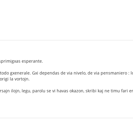
esprimigxas esperante.
odo gxenerale. Gxi dependas de via nivelo, de via pensmaniero : log
rigi la vortojn.
sajn ilojn, legu, parolu se vi havas okazon, skribi kaj ne timu fari er