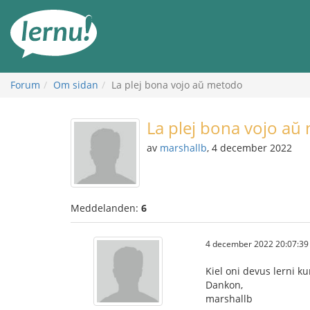
Till
sidans
innehåll
Forum
Om sidan
La plej bona vojo aŭ metodo
La plej bona vojo aŭ
av
marshallb
, 4 december 2022
Meddelanden:
6
4 december 2022 20:07:39
Kiel oni devus lerni ku
Dankon,
marshallb