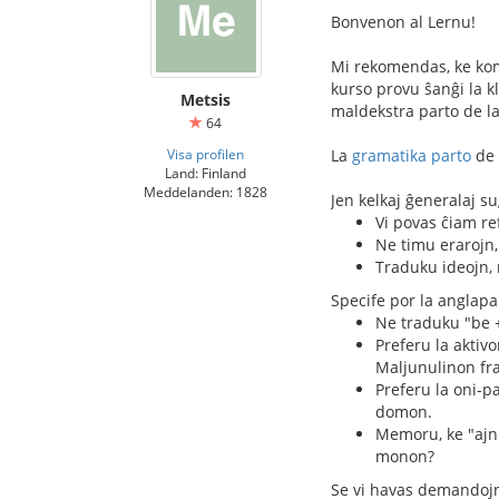
Bonvenon al Lernu!
Mi rekomendas, ke ko
kurso provu ŝanĝi la k
Metsis
maldekstra parto de l
64
Visa profilen
La
gramatika parto
de 
Land: Finland
Meddelanden: 1828
Jen kelkaj ĝeneralaj su
Vi povas ĉiam ref
Ne timu erarojn, 
Traduku ideojn, 
Specife por la anglapa
Ne traduku "be +
Preferu la aktivo
Maljunulinon fra
Preferu la oni-p
domon.
Memoru, ke "ajn"
monon?
Se vi havas demandojn