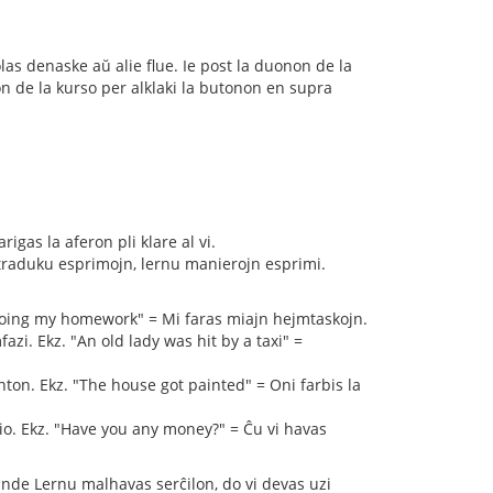
olas denaske aŭ alie flue. Ie post la duonon de la
on de la kurso per alklaki la butonon en supra
rigas la aferon pli klare al vi.
e traduku esprimojn, lernu manierojn esprimi.
 doing my homework" = Mi faras miajn hejmtaskojn.
azi. Ekz. "An old lady was hit by a taxi" =
nton. Ekz. "The house got painted" = Oni farbis la
 tio. Ekz. "Have you any money?" = Ĉu vi havas
nde Lernu malhavas serĉilon, do vi devas uzi