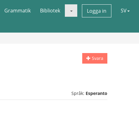
Grammatik
Bibliotek
SV
Logga in
Svara
Språk:
Esperanto