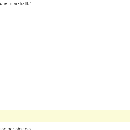
nu.net marshallb".
kon por observo.