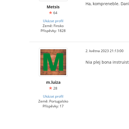
Ha, kompreneble. Dan
Metsis
64
Ukázat profil
Země: Finsko
Příspěvky: 1828
2. května 2023 21:13:00
Nia plej bona instruist
m.luiza
28
Ukázat profil
Země: Portugalsko
Příspěvky: 17