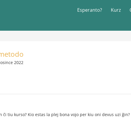
Esperanto?
Kurz
 metodo
rosince 2022
n ĉi tiu kurso? Kio estas la plej bona vojo per kiu oni devus uzi ĝin?