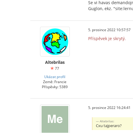
Se vi havas demandojn
Guglon, ekz. "site:ler
5. prosince 2022 10:57:57
Příspěvek je skrytý.
Altebrilas
77
Ukázat profil
Země: Francie
Příspěvky: 5389
5. prosince 2022 16:24:41
Altebrilas:
Cxu tajperaro?