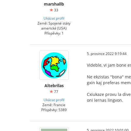
marshallb
33
Ukázat profil
Země: Spojené státy
americké (USA)
Příspěvky: 1
5. prosince 2022 9:19:44
Videble, vi jam bone 
Ne ekzistas "bona" met
gxin kaj preferas memo
Altebrilas
77
Cxiukaze provu la diver
Ukázat profil
oni lernas lingvon.
Země: Francie
Příspěvky: 5389
5. prosince 2022 10:01:00