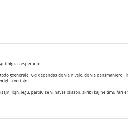
esprimigxas esperante.
odo gxenerale. Gxi dependas de via nivelo, de via pensmaniero : log
rigi la vortojn.
sajn ilojn, legu, parolu se vi havas okazon, skribi kaj ne timu fari er