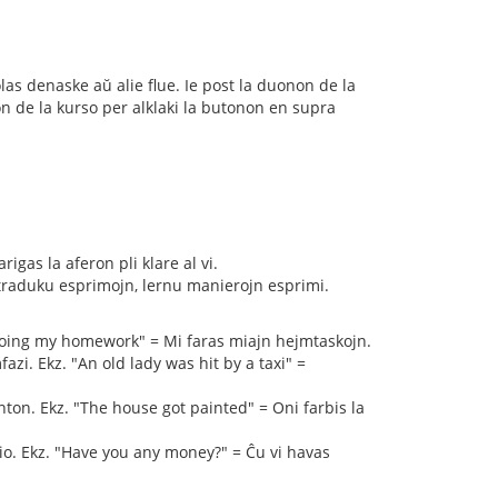
olas denaske aŭ alie flue. Ie post la duonon de la
on de la kurso per alklaki la butonon en supra
rigas la aferon pli klare al vi.
e traduku esprimojn, lernu manierojn esprimi.
 doing my homework" = Mi faras miajn hejmtaskojn.
azi. Ekz. "An old lady was hit by a taxi" =
nton. Ekz. "The house got painted" = Oni farbis la
 tio. Ekz. "Have you any money?" = Ĉu vi havas