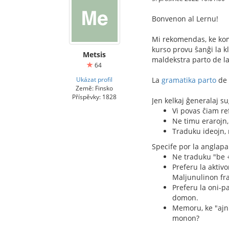
Bonvenon al Lernu!
Mi rekomendas, ke ko
kurso provu ŝanĝi la k
Metsis
maldekstra parto de l
64
Ukázat profil
La
gramatika parto
de 
Země: Finsko
Příspěvky: 1828
Jen kelkaj ĝeneralaj su
Vi povas ĉiam ref
Ne timu erarojn, 
Traduku ideojn, 
Specife por la anglapa
Ne traduku "be +
Preferu la aktivo
Maljunulinon fra
Preferu la oni-p
domon.
Memoru, ke "ajn"
monon?