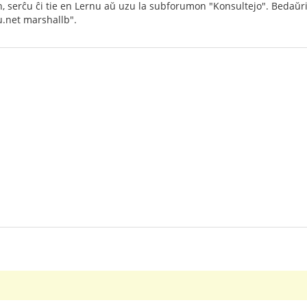
, serĉu ĉi tie en Lernu aŭ uzu la subforumon "Konsultejo". Bedaŭri
nu.net marshallb".