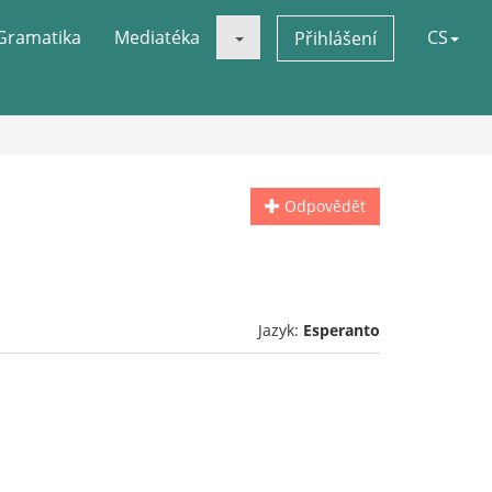
Gramatika
Mediatéka
CS
Přihlášení
Odpovědět
Jazyk:
Esperanto