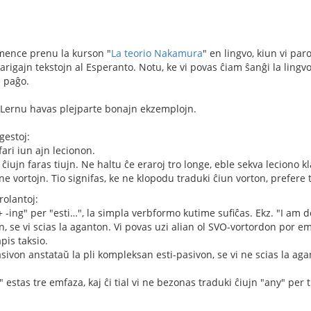
mence prenu la kurson "
La teorio Nakamura
" en lingvo, kiun vi par
larigajn tekstojn al Esperanto. Notu, ke vi povas ĉiam ŝanĝi la lingv
a paĝo.
Lernu havas plejparte bonajn ekzemplojn.
gestoj:
ari iun ajn lecionon.
ĉiujn faras tiujn. Ne haltu ĉe eraroj tro longe, eble sekva leciono kla
ne vortojn. Tio signifas, ke ne klopodu traduki ĉiun vorton, prefer
rolantoj:
 -ing" per "esti…", la simpla verbformo kutime sufiĉas. Ekz. "I am
n, se vi scias la aganton. Vi povas uzi alian ol SVO-vortordon por emf
pis taksio.
asivon anstataŭ la pli kompleksan esti-pasivon, se vi ne scias la aga
 estas tre emfaza, kaj ĉi tial vi ne bezonas traduki ĉiujn "any" per