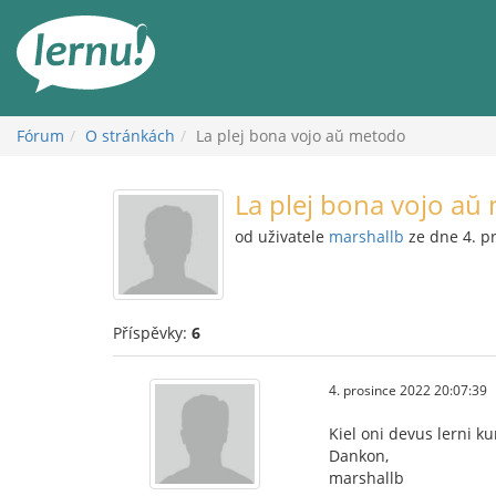
Přejít
k
obsahu
Fórum
O stránkách
La plej bona vojo aŭ metodo
La plej bona vojo aŭ
od uživatele
marshallb
ze dne 4. p
Příspěvky:
6
4. prosince 2022 20:07:39
Kiel oni devus lerni ku
Dankon,
marshallb