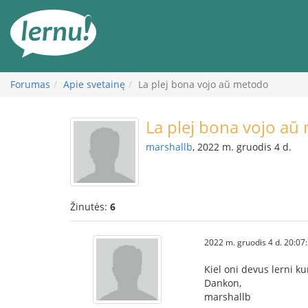
Į
turinį
Forumas
Apie svetainę
La plej bona vojo aŭ metodo
La plej bona vojo aŭ
marshallb
, 2022 m. gruodis 4 d.
Žinutės:
6
2022 m. gruodis 4 d. 20:07
Kiel oni devus lerni ku
Dankon,
marshallb