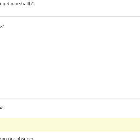
nu.net marshallb".
:57
:41
kon por observo.