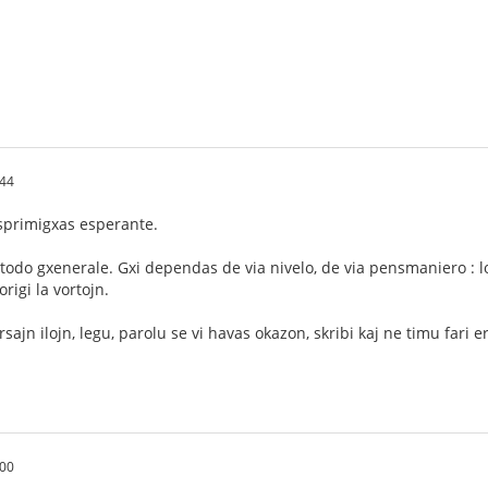
:44
esprimigxas esperante.
odo gxenerale. Gxi dependas de via nivelo, de via pensmaniero : log
rigi la vortojn.
sajn ilojn, legu, parolu se vi havas okazon, skribi kaj ne timu fari er
:00