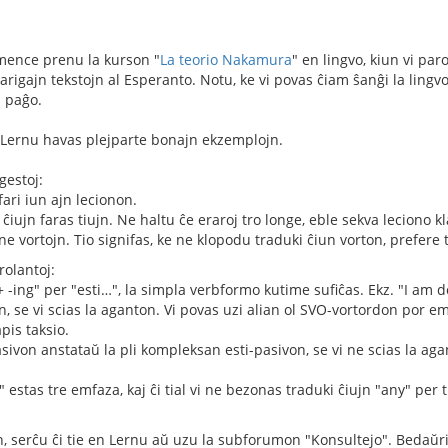
mence prenu la kurson "
La teorio Nakamura
" en lingvo, kiun vi par
larigajn tekstojn al Esperanto. Notu, ke vi povas ĉiam ŝanĝi la lingv
a paĝo.
Lernu havas plejparte bonajn ekzemplojn.
gestoj:
ari iun ajn lecionon.
ĉiujn faras tiujn. Ne haltu ĉe eraroj tro longe, eble sekva leciono kla
ne vortojn. Tio signifas, ke ne klopodu traduki ĉiun vorton, prefer
rolantoj:
 -ing" per "esti…", la simpla verbformo kutime sufiĉas. Ekz. "I am
n, se vi scias la aganton. Vi povas uzi alian ol SVO-vortordon por emf
pis taksio.
asivon anstataŭ la pli kompleksan esti-pasivon, se vi ne scias la aga
 estas tre emfaza, kaj ĉi tial vi ne bezonas traduki ĉiujn "any" per
, serĉu ĉi tie en Lernu aŭ uzu la subforumon "Konsultejo". Bedaŭri