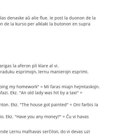
olas denaske aŭ alie flue. Ie post la duonon de la
on de la kurso per alklaki la butonon en supra
rigas la aferon pli klare al vi.
e traduku esprimojn, lernu manierojn esprimi.
 doing my homework" = Mi faras miajn hejmtaskojn.
azi. Ekz. "An old lady was hit by a taxi" =
nton. Ekz. "The house got painted" = Oni farbis la
 tio. Ekz. "Have you any money?" = Ĉu vi havas
nde Lernu malhavas serĉilon, do vi devas uzi