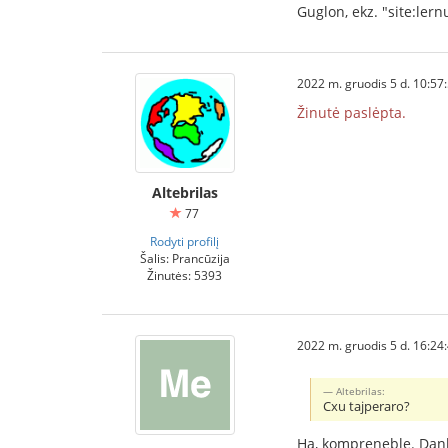
Guglon, ekz. "site:ler
2022 m. gruodis 5 d. 10:57
Žinutė paslėpta.
Altebrilas
77
Rodyti profilį
Šalis: Prancūzija
Žinutės: 5393
2022 m. gruodis 5 d. 16:24
Altebrilas:
Cxu tajperaro?
Ha, kompreneble. Dan