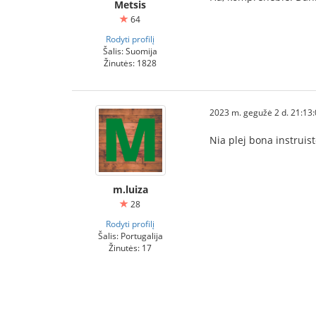
Metsis
64
Rodyti profilį
Šalis: Suomija
Žinutės: 1828
2023 m. gegužė 2 d. 21:13
Nia plej bona instruist
m.luiza
28
Rodyti profilį
Šalis: Portugalija
Žinutės: 17