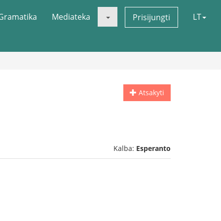
Gramatika
Mediateka
LT
Prisijungti
Atsakyti
Kalba:
Esperanto