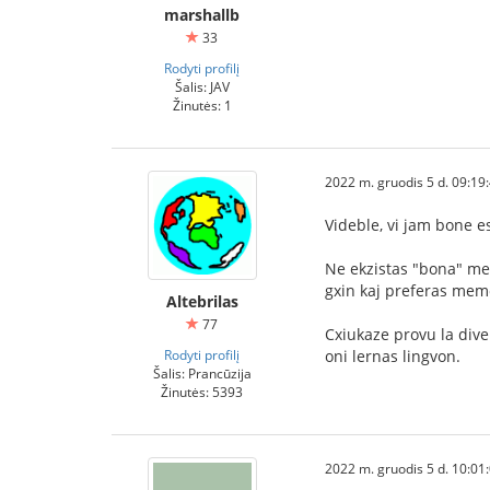
marshallb
33
Rodyti profilį
Šalis: JAV
Žinutės: 1
2022 m. gruodis 5 d. 09:19
Videble, vi jam bone 
Ne ekzistas "bona" met
gxin kaj preferas memo
Altebrilas
77
Cxiukaze provu la diver
Rodyti profilį
oni lernas lingvon.
Šalis: Prancūzija
Žinutės: 5393
2022 m. gruodis 5 d. 10:01