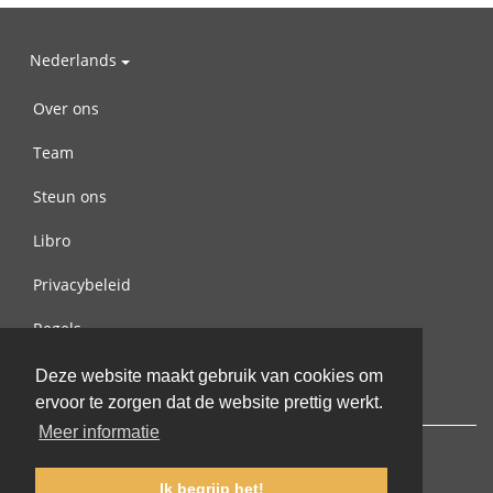
Nederlands
Over ons
Team
Steun ons
Libro
Privacybeleid
Regels
Contact met ons opnemen
Deze website maakt gebruik van cookies om
ervoor te zorgen dat de website prettig werkt.
Meer informatie
Ik begrijp het!