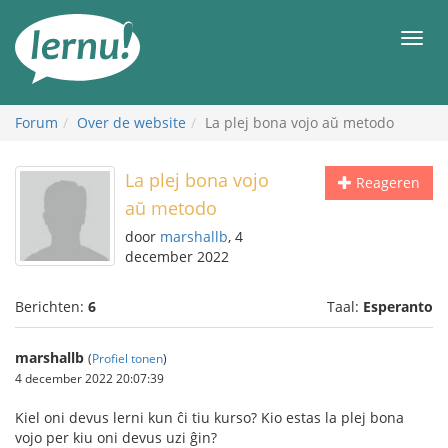
Naar
de
Men
inhoud
Forum
Over de website
La plej bona vojo aŭ metodo
La plej bona vojo
Reageren
aŭ metodo
door
marshallb
, 4
december 2022
Berichten:
6
Taal:
Esperanto
marshallb
(
Profiel tonen
)
4 december 2022 20:07:39
Kiel oni devus lerni kun ĉi tiu kurso? Kio estas la plej bona
vojo per kiu oni devus uzi ĝin?