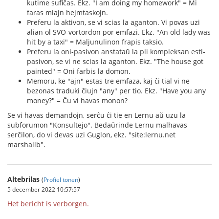
kutime sufiĉas. Ekz. "I am doing my homework" = Mi
faras miajn hejmtaskojn.
Preferu la aktivon, se vi scias la aganton. Vi povas uzi
alian ol SVO-vortordon por emfazi. Ekz. "An old lady was
hit by a taxi" = Maljunulinon frapis taksio.
Preferu la oni-pasivon anstataŭ la pli kompleksan esti-
pasivon, se vi ne scias la aganton. Ekz. "The house got
painted" = Oni farbis la domon.
Memoru, ke "ajn" estas tre emfaza, kaj ĉi tial vi ne
bezonas traduki ĉiujn "any" per tio. Ekz. "Have you any
money?" = Ĉu vi havas monon?
Se vi havas demandojn, serĉu ĉi tie en Lernu aŭ uzu la
subforumon "Konsultejo". Bedaŭrinde Lernu malhavas
serĉilon, do vi devas uzi Guglon, ekz. "site:lernu.net
marshallb".
Altebrilas
(
Profiel tonen
)
5 december 2022 10:57:57
Het bericht is verborgen.