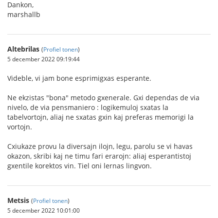
Dankon,
marshallb
Altebrilas
(
Profiel tonen
)
5 december 2022 09:19:44
Videble, vi jam bone esprimigxas esperante.
Ne ekzistas "bona" metodo gxenerale. Gxi dependas de via
nivelo, de via pensmaniero : logikemuloj sxatas la
tabelvortojn, aliaj ne sxatas gxin kaj preferas memorigi la
vortojn.
Cxiukaze provu la diversajn ilojn, legu, parolu se vi havas
okazon, skribi kaj ne timu fari erarojn: aliaj esperantistoj
gxentile korektos vin. Tiel oni lernas lingvon.
Metsis
(
Profiel tonen
)
5 december 2022 10:01:00