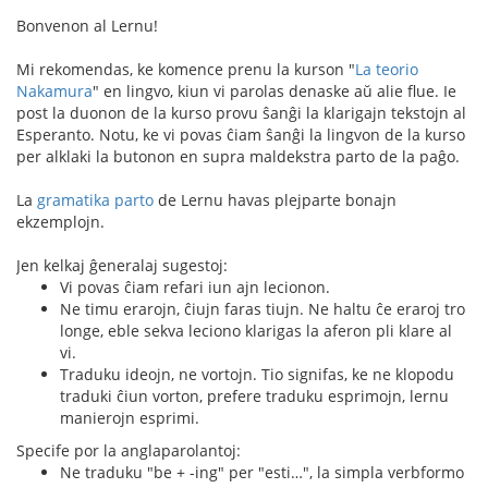
Bonvenon al Lernu!
Mi rekomendas, ke komence prenu la kurson "
La teorio
Nakamura
" en lingvo, kiun vi parolas denaske aŭ alie flue. Ie
post la duonon de la kurso provu ŝanĝi la klarigajn tekstojn al
Esperanto. Notu, ke vi povas ĉiam ŝanĝi la lingvon de la kurso
per alklaki la butonon en supra maldekstra parto de la paĝo.
La
gramatika parto
de Lernu havas plejparte bonajn
ekzemplojn.
Jen kelkaj ĝeneralaj sugestoj:
Vi povas ĉiam refari iun ajn lecionon.
Ne timu erarojn, ĉiujn faras tiujn. Ne haltu ĉe eraroj tro
longe, eble sekva leciono klarigas la aferon pli klare al
vi.
Traduku ideojn, ne vortojn. Tio signifas, ke ne klopodu
traduki ĉiun vorton, prefere traduku esprimojn, lernu
manierojn esprimi.
Specife por la anglaparolantoj:
Ne traduku "be + -ing" per "esti…", la simpla verbformo